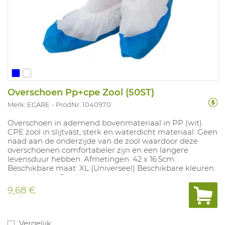
Overschoen Pp+cpe Zool (50ST)
Merk: ECARE
ProdNr. 1040970
Overschoen in ademend bovenmateriaal in PP (wit).
CPE zool in slijtvast, sterk en waterdicht materiaal. Geen
naad aan de onderzijde van de zool waardoor deze
overschoenen comfortabeler zijn en een langere
levensduur hebben. Afmetingen: 42 x 16.5cm.
Beschikbare maat: XL (Universeel) Beschikbare kleuren:
wit en blauw. Geschikt voor werkzaamheden in de
voedingssector en ziekenhuizen. Geen PBM.
9,68 €
Vergelijk