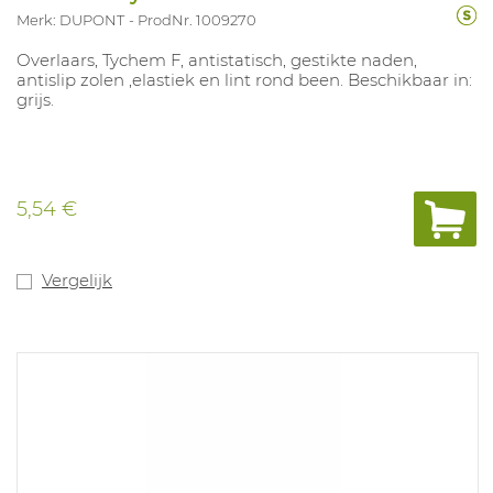
Merk: DUPONT
ProdNr. 1009270
Overlaars, Tychem F, antistatisch, gestikte naden,
antislip zolen ,elastiek en lint rond been. Beschikbaar in:
grijs.
5,54 €
Vergelijk