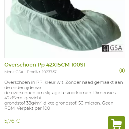
Overschoen Pp 42X15CM 100ST
Merk: GSA
ProdNr. 1023757
Overschoen in PP, kleur wit. Zonder naad gemaakt aan
de onderzijde van
de overschoen om slijtage te voorkomen. Dimensies:
42x15cm, gewicht
grondstof 38g/m², dikte grondstof: 50 micron. Geen
PBM. Verpakt per 100
stuks.
5,76 €