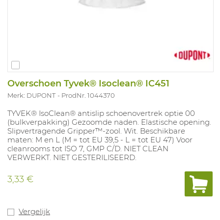
Overschoen Tyvek® Isoclean® IC451
Merk: DUPONT
ProdNr. 1044370
TYVEK® IsoClean® antislip schoenovertrek optie 00
(bulkverpakking) Gezoomde naden. Elastische opening.
Slipvertragende Gripper™-zool. Wit. Beschikbare
maten: M en L (M = tot EU 39,5 - L = tot EU 47) Voor
cleanrooms tot ISO 7, GMP C/D. NIET CLEAN
VERWERKT. NIET GESTERILISEERD.
3,33 €
Vergelijk