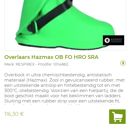
Overlaars Hazmax OB FO HRO SRA
Merk: RESPIREX
ProdNr. 1014862
Overboot in ultra chemischbestendig, antistatisch
materiaal (Hazmax). Zool in gevulcaniseerd rubber, met
een uitstekende antislip en hittebestendig tot en met
300°C, oliebestendig. Voorzien van een hielpartij, die de
boot geschikt maakt voor het beklimmen van ladders.
Sluiting met een rubber strip voor een uitstekende fit,
brede schacht voor het gemakkelijk aan en uittrekken
van de boot.
116,30 €