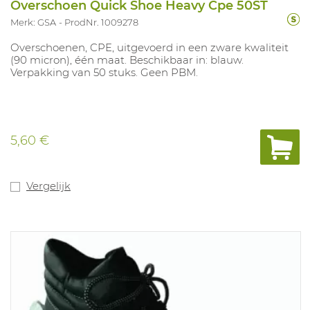
Overschoen Quick Shoe Heavy Cpe 50ST
Merk: GSA
ProdNr. 1009278
Overschoenen, CPE, uitgevoerd in een zware kwaliteit
(90 micron), één maat. Beschikbaar in: blauw.
Verpakking van 50 stuks. Geen PBM.
5,60 €
Vergelijk