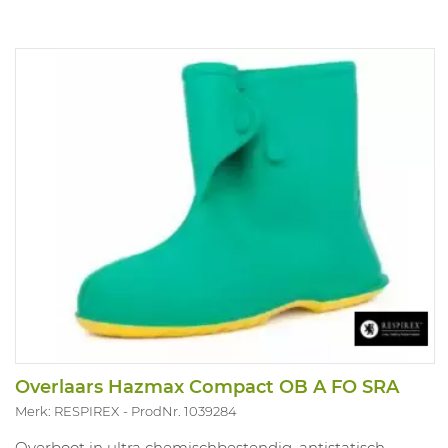
Overlaars Hazmax Compact OB A FO SRA
Merk: RESPIREX
ProdNr. 1039284
Overboot in ultra chemischbestendig, antistatisch