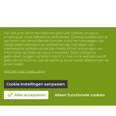
Fijn dat je er bent! Vandeputte gebruikt cookies om jouw
ervaring op onze website te verbeteren. Dankzij cookies kan je
genieten van verschillende functies zoals het toevoegen van
veiligheidsmateriaal in je winkelmandje, het delen van
interessante artikels via sociale media of het ontvangen van
informatie op basis van jouw interesses. Door cookies te
gebruiken, krijgen wij beter inzicht in hoe onze website wordt
gebruikt en kunnen we de werking ervan beter afstemmen op
jouw noden.
Klik hier voor meer uitleg
Cookie-instellingen aanpassen
Alles accepteren
Alleen functionele cookies