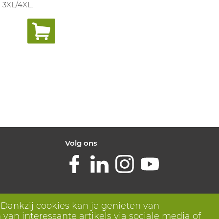
 3XL/4XL.
.
Volg ons
 Dankzij cookies kan je genieten van
van interessante artikels via sociale media of