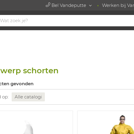
Bel Vandeputte
Werken bij Va
werp schorten
cten gevonden
d op:
Alle catalogi