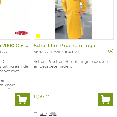
Mouwschort Tychem 2000 C + Kraag
Schort Lm Prochem Toga
0635
Merk: 3S
ProdNr. 1049720
0 C
Schort Prochem® met lange mouwen
luiting aan de
en getapete naden.
nchet met
 en
chikbare
Beschikbare
nstemming met:
11,09 €
(type 3) en EN
Vergelijk