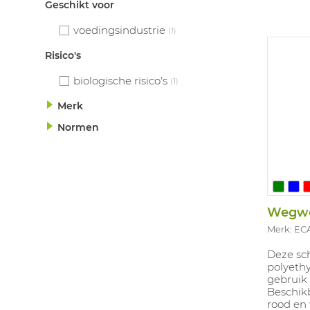
Geschikt voor
voedingsindustrie
(1)
Risico's
biologische risico's
(1)
Merk
Normen
Wegwer
Merk: EC
Deze sch
polyethy
gebruik 
Beschikb
rood en 