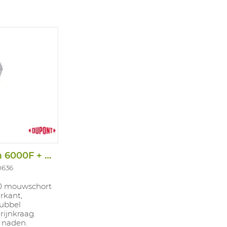
Mouwschort Tychem 6000F + Kraag
0636
0 mouwschort
rkant,
ubbel
ijnkraag.
 naden.