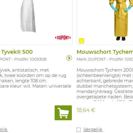
 Tyvek® 500
UPONT
ProdNr. 1009308
Merk: DUPONT
ProdNr. 105
Tyvek, antistatisch, met
Mouwschort Tychem 200
uk, twee koorden om op de rug
(scheenbeenlengte) met s
maken, lengte 108 cm.
achterkant, gebreide ma
are kleur: wit. Maten: universele
dubbel manchetsysteem,
mandarijnkraag. Gestikte
overgetapete naden. Bes
maten: S / M en L / 2XL. 
kleuren: Geel. In overee
18,64 €
EN14605: 2005 + A1: 2009 
14126: 2003.
lijk
Vergelijk