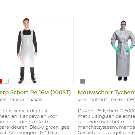
...
p Schort Pe 16Μ (200ST)
ARE
ProdNr. 1041482
Merk: DUPONT
ProdNr. 105
ort is vervaardigd uit
DuPont ™ Tychem® 600
leen en is anbevolen voor
met sluiting aan de achte
in de voedingsindustrie.
gebreide manchet met d
are kleuren: Blauw, groen, geel,
manchetsysteem, mandar
wit. Afmetingen: 117 * 69cm.
Gestikte en overgetapete