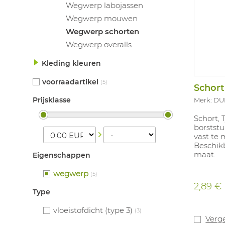
Wegwerp labojassen
Wegwerp mouwen
Wegwerp schorten
Wegwerp overalls
Kleding kleuren
voorraadartikel
(5)
Schort
Prijsklasse
Merk: D
Schort, 
borstst
vast te 
Beschikb
maat.
Eigenschappen
wegwerp
(5)
2,89 €
Type
vloeistofdicht (type 3)
(3)
Verge