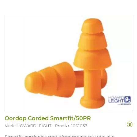
Oordop Corded Smartfit/50PR
Merk: HOWARDLEIGHT
ProdNr. 1001037
Smartfit oordopjes met afneembaar touwtje zijn