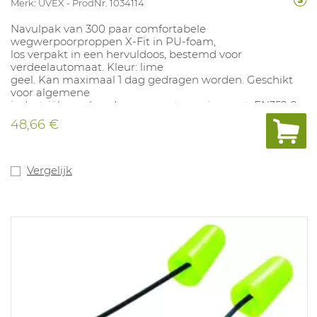
Merk: UVEX
ProdNr. 1034114
Navulpak van 300 paar comfortabele
wegwerpoorproppen X-Fit in PU-foam,
los verpakt in een hervuldoos, bestemd voor
verdeelautomaat. Kleur: lime
geel. Kan maximaal 1 dag gedragen worden. Geschikt
voor algemene
industriële werken. In overeenstemming met: EN352-2
(SNR 37dB).
48,66 €
Vergelijk