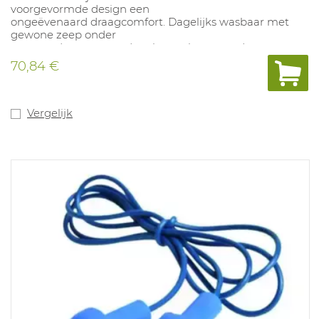
voorgevormde design een
ongeëvenaard draagcomfort. Dagelijks wasbaar met
gewone zeep onder
stromend water waardoor kostenbesparend.
Verkrijgbaar in een omdoos met
70,84 €
50 doosjes voorzien van telkens één paar.
Vergelijk