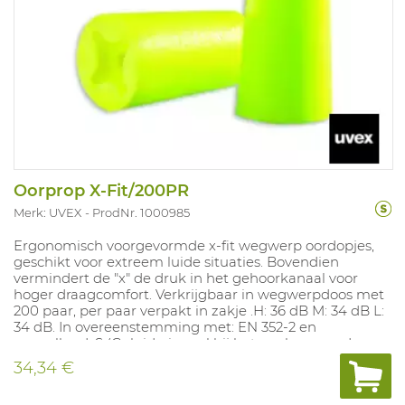
Oorprop X-Fit/200PR
Merk: UVEX
ProdNr. 1000985
Ergonomisch voorgevormde x-fit wegwerp oordopjes,
geschikt voor extreem luide situaties. Bovendien
vermindert de "x" de druk in het gehoorkanaal voor
hoger draagcomfort. Verkrijgbaar in wegwerpdoos met
200 paar, per paar verpakt in zakje .H: 36 dB M: 34 dB L:
34 dB. In overeenstemming met: EN 352-2 en
aanvullend: S (Geluidssignaal bij het werken aan de
rails), V (Geluidssignaal in stratenverkeer), W
34,34 €
(Waarschuwingssignaal, algemeen) en E
(Geluidssignaal voor locomotiefbestuurders bij de