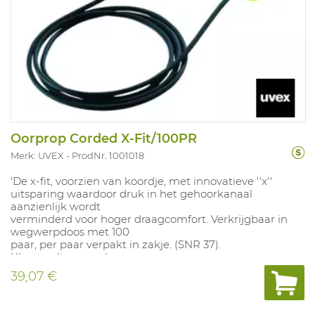
Oorprop Corded X-Fit/100PR
Merk: UVEX
ProdNr. 1001018
'De x-fit, voorzien van koordje, met innovatieve ''x''
uitsparing waardoor druk in het gehoorkanaal
aanzienlijk wordt
verminderd voor hoger draagcomfort. Verkrijgbaar in
wegwerpdoos met 100
paar, per paar verpakt in zakje. (SNR 37).
Kleuren: lime, geel.
39,07 €