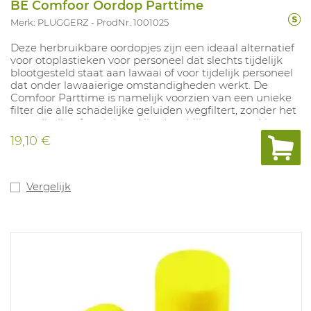
BE Comfoor Oordop Parttime
Merk: PLUGGERZ
ProdNr. 1001025
Deze herbruikbare oordopjes zijn een ideaal alternatief
voor otoplastieken voor personeel dat slechts tijdelijk
blootgesteld staat aan lawaai of voor tijdelijk personeel
dat onder lawaaierige omstandigheden werkt. De
Comfoor Parttime is namelijk voorzien van een unieke
filter die alle schadelijke geluiden wegfiltert, zonder het
oor volledig af te sluiten. Hierdoor blijven gesprekken en
het omgevingsgeluid hoorbaar en blijft het
19,10 €
evenwichtsgevoel behouden. Hij is vervaardigd van
huidvriendelijk, duurzaam siliconenmateriaal dat zich
makkelijk naar het oor vormt. Het resultaat is een
goede afdichting en prima draagcomfort. Dankzij de
Vergelijk
unieke vormgeving en speciale handgreep is de
Comfoor Parttime eenvoudig in het oor te bren gen en
uit te nemen. Optioneel uit te rusten met een koordje
met kledingclip. Beschikbaar in: groen.