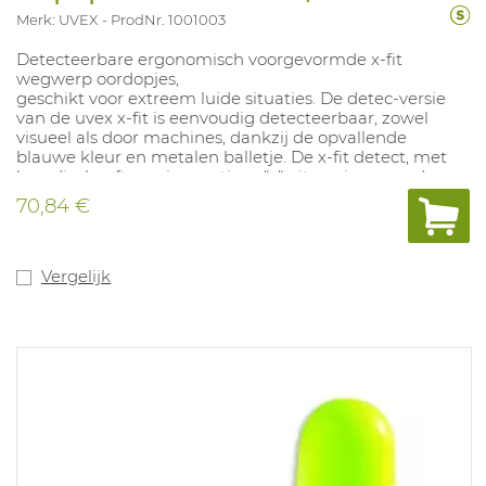
Merk: UVEX
ProdNr. 1001003
Detecteerbare ergonomisch voorgevormde x-fit
wegwerp oordopjes,
geschikt voor extreem luide situaties. De detec-versie
van de uvex x-fit is eenvoudig detecteerbaar, zowel
visueel als door machines, dankzij de opvallende
blauwe kleur en metalen balletje. De x-fit detect, met
koordje, heeft een innovatieve "x" uitsparing waardoor
het eenvoudiger wordt om propje na gebruik te
70,84 €
verwijderen. Bovendien vermindert de "x" de druk in het
gehoorkanaal voor hoger draagcomfort. Verkrijgbaar in
wegwerpdoos met 100. Conform : EN 352-2 en
aanvullend: S (Geluidssignaal bij het werken aan de
Vergelijk
rails), V (Geluidssignaal in stratenverkeer), W
(Waarschuwingssignaal, algemeen) en E
(Geluidssignaal voor locomotiefbestuurders bij de
spoorwegen). SNR 37 DB.