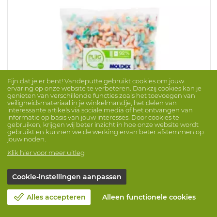
Fijn dat je er bent! Vandeputte gebruikt cookies om jouw
ervaring op onze website te verbeteren. Dankzij cookies kan je
genieten van verschillende functies zoals het toevoegen van
veiligheidsmateriaal in je winkelmandje, het delen van
interessante artikels via sociale media of het ontvangen van
informatie op basis van jouw interesses. Door cookies te
gebruiken, krijgen wij beter inzicht in hoe onze website wordt
gebruikt en kunnen we de werking ervan beter afstemmen op
jouw noden.
Klik hier voor meer uitleg
Navulzak Oorprop Spark Plugs 7860/500PR
Merk: MOLDEX
ProdNr. 1053897
Cookie-instellingen aanpassen
Oorprop Spark Plugs 7860. Verpakt in een navulzak per
Alles accepteren
Alleen functionele cookies
500 paar.