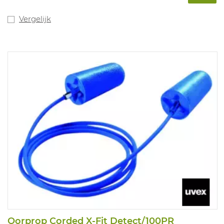
Vergelijk
Oorprop Corded X-Fit Detect/100PR