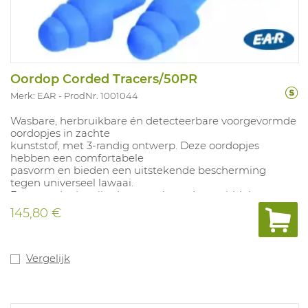
Oordop Corded Tracers/50PR
Merk: EAR
ProdNr. 1001044
Wasbare, herbruikbare én detecteerbare voorgevormde
oordopjes in zachte
kunststof, met 3-randig ontwerp. Deze oordopjes
hebben een comfortabele
pasvorm en bieden een uitstekende bescherming
tegen universeel lawaai.
Deze oordopjes zijn detecteerbaar door middel van een
stalen balletje
145,80 €
vooraan in het oordopje. Een uitgekiende
gehoorbescherming die vooral
nuttig is in de voedingsindustrie. Verkrijgbaar per 50
paar. Geschikt
Vergelijk
voor: agro- & voedingsindustrie.