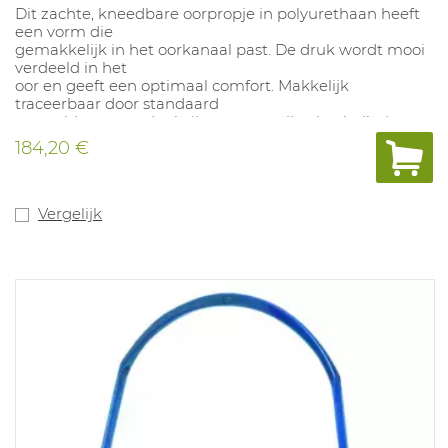
Dit zachte, kneedbare oorpropje in polyurethaan heeft
een vorm die
gemakkelijk in het oorkanaal past. De druk wordt mooi
verdeeld in het
oor en geeft een optimaal comfort. Makkelijk
traceerbaar door standaard
metaaldetectors, dankzij een roestvrijstalen balletje en
detecteerbaar
184,20 €
koordje. Hoge zichtbaarheid door blauwe kleur bij
eventuele
verontreiniging in voedingssector. Niet giftig en anti-
allergeen.
Vergelijk
Verpakt per 200 paar.
EN 352-2 (SNR 36).