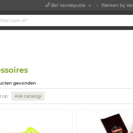
Bel Vandeputte
Werken bij Va
ssoires
ucten gevonden
d op:
Alle catalogi