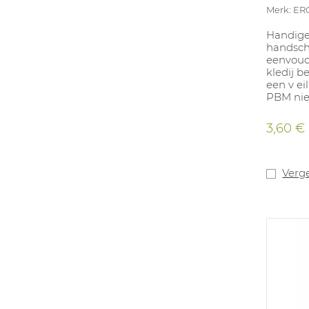
Merk: E
Handige
handsch
eenvoudi
kledij b
een v ei
PBM nie
3,60 €
Verge