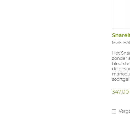
Snarei
Merk: H
Het Sna
zonder 
blootste
de gevar
manoeuv
soortgel
Lusdiame
347,00
Verge