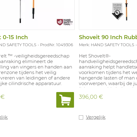
t 0-15 Inch
Shoveit 90 Inch Rub
AND SAFETY TOOLS
ProdNr. 1049306
Merk: HAND SAFETY TOOLS
reIt ™ -veiligheidsgereedschap
Het ShoveIt®-
aanraking elimineert de
handveiligheidsgereedsc
lling van vingers en handen aan
aanraking helpt handletse
enzone tijdens het veilig
voorkomen tijdens het w
reren van leidingen of andere
hangende lasten of man
ijke cilindrische apparatuur.
voorwerpen, waarbij de ju
lichaamspositie behouden 
ter: 0 tot 15 inch.
veilig hanteren buiten de 
 €
396,00 €
stelt gebruikers in staat
geleiden, buizen en buize
verplaatsen en te positio
stroppen en slogan vast 
lijk
Vergelijk
zonder fysiek de handen 
plaatsen. Lengte: 90 inch.
rubber.