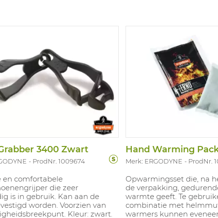
Grabber 3400 Zwart
Hand Warming Pack
RGODYNE
ProdNr. 1009674
Merk: ERGODYNE
ProdNr. 
 en comfortabele
Opwarmingsset die, na h
oenengrijper die zeer
de verpakking, gedurend
g is in gebruik. Kan aan de
warmte geeft. Te gebruik
evestigd worden. Voorzien van
combinatie met helmmut
ligheidsbreekpunt. Kleur: zwart.
warmers kunnen eveneen