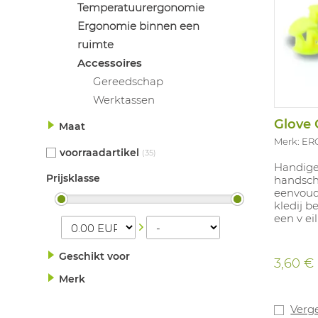
Temperatuurergonomie
Ergonomie binnen een
ruimte
Accessoires
Gereedschap
Werktassen
Glove 
Maat
Merk: E
voorraadartikel
(35)
Handige
Prijsklasse
handsch
eenvoudi
kledij b
een v ei
Geschikt voor
3,60 €
Merk
Verge