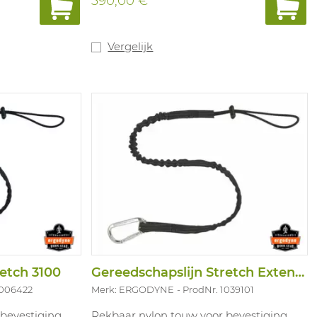
390,00 €
 om ladingen te
stelt gebruikers in staat om ladingen te
n te
geleiden, buizen en buizen te
neren, en om
verplaatsen en te positioneren, en om
te pakken
stroppen en slogan vast te pakken
Vergelijk
op het item te
zonder fysiek de handen op het item te
plaatsen.
Lengte: 72 inch.
Materiaal: rubber.
retch 3100
Gereedschapslijn Stretch Extended 3100
1006422
Merk: ERGODYNE
ProdNr. 1039101
bevestiging
Rekbaar nylon touw voor bevestiging