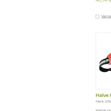
40,14 
Verge
Halve 
Merk: E
Halve ij