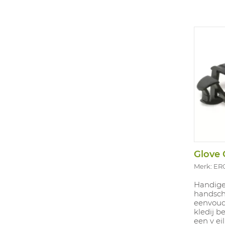
Glove 
Merk: E
Handige
handsch
eenvoudi
kledij b
een v ei