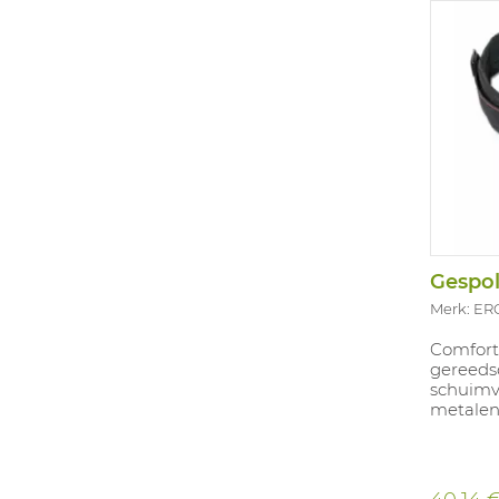
Gespol
Merk: E
Comfort
gereeds
schuimv
metalen