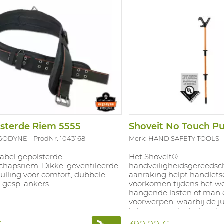
sterde Riem 5555
RGODYNE
ProdNr. 1043168
Merk: HAND SAFETY TOOLS
abel gepolsterde
Het ShoveIt®-
chapsriem. Dikke, geventileerde
handveiligheidsgereedsc
ulling voor comfort, dubbele
aanraking helpt handletse
 gesp, ankers.
voorkomen tijdens het w
hangende lasten of man
voorwerpen, waarbij de ju
lichaamspositie behouden 
veilig hanteren buiten de 