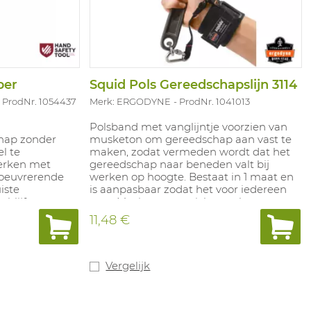
ber
Squid Pols Gereedschapslijn 3114
ProdNr. 1054437
Merk: ERGODYNE
ProdNr. 1041013
Polsband met vanglijntje voorzien van
hap zonder
musketon om gereedschap aan vast te
l te
maken, zodat vermeden wordt dat het
erken met
gereedschap naar beneden valt bij
 oeuvrerende
werken op hoogte. Bestaat in 1 maat en
iste
is aanpasbaar zodat het voor iedereen
blijft voor
past. Maximum gewicht van het
vuurlinie. Het
gereedschap: 1,4 kg. Geen PBM
11,48 €
 om ladingen te
n te
neren, en om
te pakken
Vergelijk
op het item te
 Materiaal: