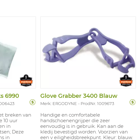
s 6990
Glove Grabber 3400 Blauw
1006423
Merk: ERGODYNE
ProdNr. 1009673
et breken van
Handige en comfortabele
e 10 uur
handschoenengrijper die zeer
en in
eenvoudig is in gebruik. Kan aan de
sen; Deze
kledij bevestigd worden. Voorzien van
s in
een v eiligheidsbreekpunt. Kleur: blauw.