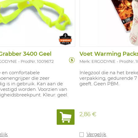
Grabber 3400 Geel
Voet Warming Packs
RGODYNE
ProdNr. 1009672
Merk: ERGODYNE
ProdNr. 
 en comfortabele
Inlegzool die na het brek
oenengrijper die zeer
verpakking, gedurende 7
g is in gebruik. Kan aan de
geeft. Geen PBM.
evestigd worden. Voorzien van
ligheidsbreekpunt. Kleur: geel.
2,86 €
lijk
Vergelijk