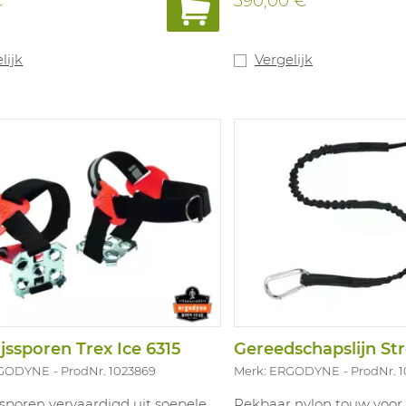
€
390,00 €
stelt gebruikers in staat
geleiden, buizen en buize
verplaatsen en te positio
stroppen en slogan vast 
lijk
Vergelijk
zonder fysiek de handen 
plaatsen.
Lengte: 72 inch.
Materiaal: rubber.
D-handgreep.
Ijssporen Trex Ice 6315
Gereedschapslijn St
RGODYNE
ProdNr. 1023869
Merk: ERGODYNE
ProdNr. 
ssporen vervaardigd uit soepele,
Rekbaar nylon touw voor 