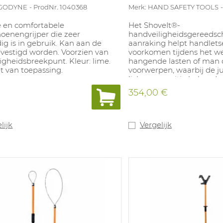
RGODYNE
ProdNr. 1040368
Merk: HAND SAFETY TOOLS
 en comfortabele
Het ShoveIt®-
oenengrijper die zeer
handveiligheidsgereedsc
g is in gebruik. Kan aan de
aanraking helpt handletse
evestigd worden. Voorzien van
voorkomen tijdens het w
ligheidsbreekpunt. Kleur: lime.
hangende lasten of man
t van toepassing.
voorwerpen, waarbij de ju
lichaamspositie behouden 
veilig hanteren buiten de 
354,00 €
stelt gebruikers in staat
geleiden, buizen en buize
verplaatsen en te positio
stroppen en slogan vast 
lijk
Vergelijk
zonder fysiek de handen 
plaatsen.
Lengte: 42 inch.
Materiaal: rubber.