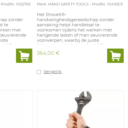
ProdNr. 1052765
Merk: HAND SAFETY TOOLS
ProdNr. 1049303
Het ShoveIt®-
hap zonder
handveiligheidsgereedschap zonder
l te
aanraking helpt handletsel te
erken met
voorkomen tijdens het werken met
 oeuvrerende
hangende lasten of man oeuvrerende
iste
voorwerpen, waarbij de juiste
blijft voor
lichaamspositie behouden blijft voor
vuurlinie. Het
veilig hanteren buiten de vuurlinie. Het
364,00 €
 om ladingen te
stelt gebruikers in staat om ladingen te
n te
geleiden, buizen en buizen te
neren, en om
verplaatsen en te positioneren, en om
te pakken
stroppen en slogan vast te pakken
Vergelijk
op het item te
zonder fysiek de handen op het item te
plaatsen.
Lengte: 50 inch.
Materiaal: rubber.