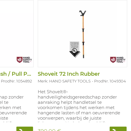
Shoveit No Touch Push / Pull Pole
Shoveit 72 Inch Rubber
ProdNr. 1054892
Merk: HAND SAFETY TOOLS
ProdNr. 1049304
Het ShoveIt®-
hap zonder
handveiligheidsgereedschap zonder
l te
aanraking helpt handletsel te
erken met
voorkomen tijdens het werken met
 oeuvrerende
hangende lasten of man oeuvrerende
iste
voorwerpen, waarbij de juiste
blijft voor
lichaamspositie behouden blijft voor
vuurlinie. Het
veilig hanteren buiten de vuurlinie. Het