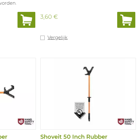
worden.
3,60 €
Vergelijk
ber
Shoveit 50 Inch Rubber