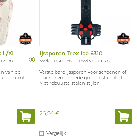
 L/Xl
Ijssporen Trex Ice 6310
1035188
Merk: ERGODYNE
ProdNr. 1016583
en van de
Verstelbare ijssporen voor schoenen of
 uur warmte
laarzen voor goede grip en stabiliteit.
Met robuuste stalen stijlen.
26,54 €
Vergelijk