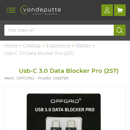
Home
Catalogi
Ergonomie
Matten
Usb-C 3.0 Data Blocker Pro (2ST)
Usb-C 3.0 Data Blocker Pro (2ST)
Merk : OFFGRID
ProdNr. 1065769