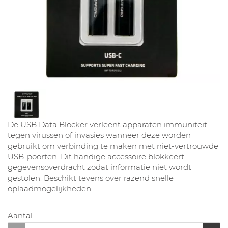
De USB Data Blocker verleent apparaten immuniteit
tegen virussen of invasies wanneer deze worden
gebruikt om verbinding te maken met niet-vertrouwde
USB-poorten. Dit handige accessoire blokkeert
gegevensoverdracht zodat informatie niet wordt
gestolen. Beschikt tevens over razend snelle
oplaadmogelijkheden.
Aantal