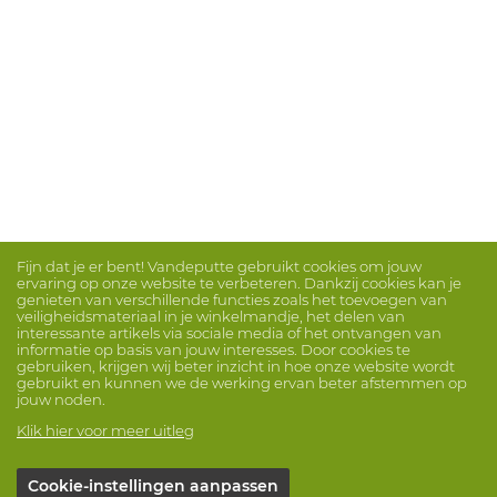
Fijn dat je er bent! Vandeputte gebruikt cookies om jouw
ervaring op onze website te verbeteren. Dankzij cookies kan je
genieten van verschillende functies zoals het toevoegen van
veiligheidsmateriaal in je winkelmandje, het delen van
interessante artikels via sociale media of het ontvangen van
informatie op basis van jouw interesses. Door cookies te
gebruiken, krijgen wij beter inzicht in hoe onze website wordt
gebruikt en kunnen we de werking ervan beter afstemmen op
jouw noden.
Klik hier voor meer uitleg
Cookie-instellingen aanpassen