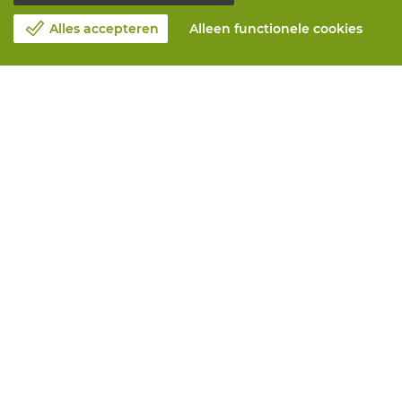
Alles accepteren
Alleen functionele cookies
Over Vandeputte
Blog
Contacteer ons
Maak een afspraak 📆
Maatschappelijk Verantwoord Ondernemen
Werken bij Vandeputte
Retourformulier
Alle diensten
Online bestellen
Onderhoud en herstelling
Aanmeetservices