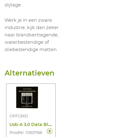
slijtage.
Werk je in een zware
industrie, kijk dan zeker
naar brandvertragende,
waterbestendige of
oliebestendige matten.
.
Alternatieven
OFFGRID
U
sb-A 3.0 Data Blocker Pro (2ST)
ProdNr. 1065768