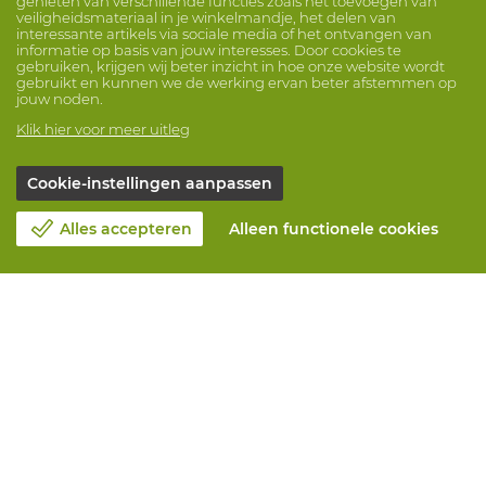
genieten van verschillende functies zoals het toevoegen van
veiligheidsmateriaal in je winkelmandje, het delen van
interessante artikels via sociale media of het ontvangen van
informatie op basis van jouw interesses. Door cookies te
gebruiken, krijgen wij beter inzicht in hoe onze website wordt
gebruikt en kunnen we de werking ervan beter afstemmen op
jouw noden.
Klik hier voor meer uitleg
Cookie-instellingen aanpassen
Alles accepteren
Alleen functionele cookies
Over Vandeputte
Blog
Contacteer ons
Maak een afspraak 📆
Maatschappelijk Verantwoord Ondernemen
Werken bij Vandeputte