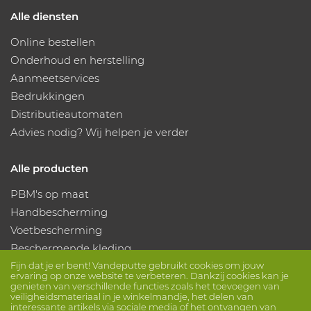
Alle diensten
Online bestellen
Onderhoud en herstelling
Aanmeetservices
Bedrukkingen
Distributieautomaten
Advies nodig? Wij helpen je verder
Alle producten
PBM's op maat
Handbescherming
Voetbescherming
Beschermende kleding
Fijn dat je er bent! Vandeputte gebruikt cookies om jouw
ervaring op onze website te verbeteren. Dankzij cookies kan je
Volg ons
genieten van verschillende functies zoals het toevoegen van
veiligheidsmateriaal in je winkelmandje, het delen van
interessante artikels via sociale media of het ontvangen van