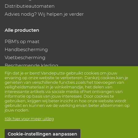
Distributieautomaten
Advies nodig? Wij helpen je verder
Alle producten
PBM's op maat
Handbescherming
Voetbescherming
Beschermende kleding
Fijn dat je er bent! Vandeputte gebruikt cookies om jouw
ervaring op onze website te verbeteren. Dankzij cookies kan je
Volg ons
genieten van verschillende functies zoals het toevoegen van
veiligheidsmateriaal in je winkelmandje, het delen van
interessante artikels via sociale media of het ontvangen van
informatie op basis van jouw interesses. Door cookies te
gebruiken, krijgen wij beter inzicht in hoe onze website wordt
gebruikt en kunnen we de werking ervan beter afstemmen op
jouw noden.
Klik hier voor meer uitleg
© Vandeputte
Verkoopsvoorwaarden
Privacy
Cookie-instellingen aanpassen
Disclaimer
Cookie-instellingen
Sessie info