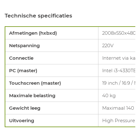
Technische specificaties
Afmetingen (hxbxd)
2008x550x480
Netspanning
220V
Connectie
Internet via kab
PC (master)
Intel i3-4330TE 
Touchscreen (master)
19 inch / 16:9 / 
Maximale belasting
40 kg
Gewicht leeg
Maximaal 140 k
Uitvoering
High Pressure 