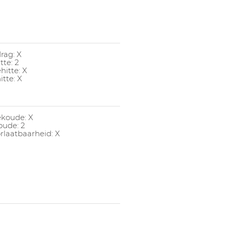
rag: X
tte: 2
hitte: X
itte: X
ekoude: X
oude: 2
laatbaarheid: X