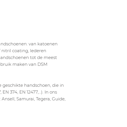
handschoenen: van katoenen
itril coating, lederen
andschoenen tot de meest
gebruik maken van DSM
e geschikte handschoen, die in
 EN 374, EN 12477,…). In ons
Ansell, Samurai, Tegera, Guide,