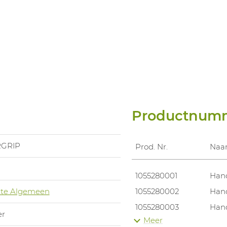
Productnum
GRIP
Prod. Nr.
Na
1055280001
Han
te Algemeen
1055280002
Han
1055280003
Han
er
Meer
1055280004
Han