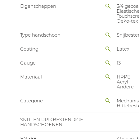
Eigenschappen
3/4 gecoa
Elastisc
Touchscr
Oeko-tex
Type handschoen
Snijbest
Coating
Latex
Gauge
13
Materiaal
HPPE
Acryl
Andere
Categorie
Mechanis
Hittebest
SNIJ- EN PRIKBESTENDIGE
HANDSCHOENEN
EN 388
Abrasie: 3