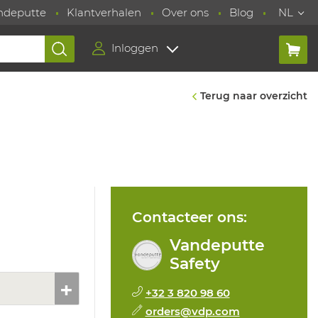
ndeputte
Klantverhalen
Over ons
Blog
NL
Inloggen
Terug naar overzicht
Contacteer ons:
Vandeputte
Safety
+32 3 820 98 60
orders@vdp.com