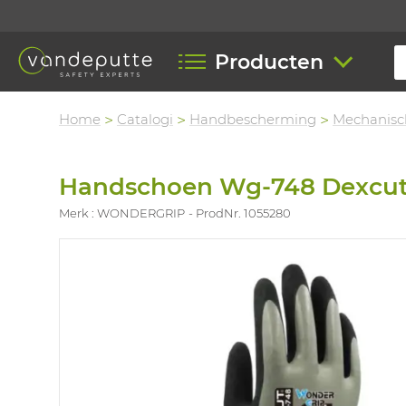
Producten
Home
Catalogi
Handbescherming
Mechanisc
Handschoen Wg-748 Dexcu
Merk : WONDERGRIP
ProdNr. 1055280