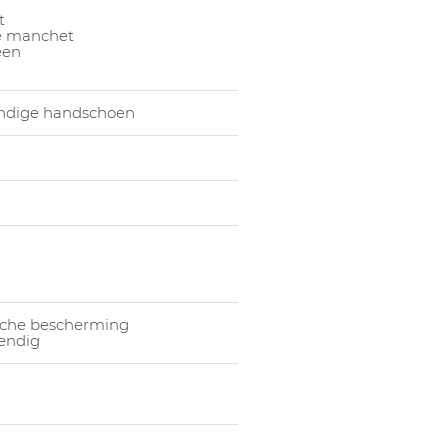
t
1055280005
Han
he manchet
een
endige handschoen
che bescherming
endig