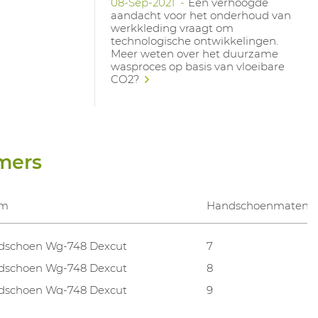
08-Sep-2021
Een verhoogde
aandacht voor het onderhoud van
werkkleding vraagt om
technologische ontwikkelingen.
Meer weten over het duurzame
wasproces op basis van vloeibare
CO2?
mers
am
Handschoenmaten
dschoen Wg-748 Dexcut
7
dschoen Wg-748 Dexcut
8
dschoen Wg-748 Dexcut
9
dschoen Wg-748 Dexcut
10