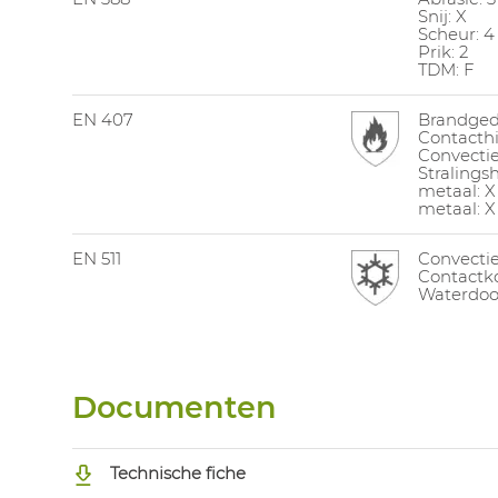
Snij: X
Scheur: 4
Prik: 2
TDM: F
EN 407
Brandged
Contacthi
Convectie
Stralingsh
metaal: X
metaal: X
EN 511
Convecti
Contactk
Waterdoor
Documenten
Technische fiche