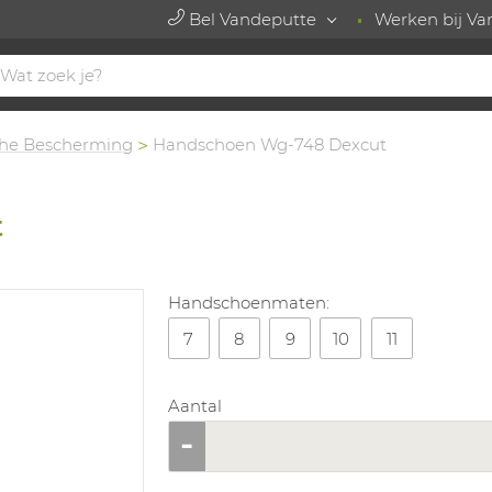
Bel Vandeputte
Werken bij Va
he Bescherming
Handschoen Wg-748 Dexcut
t
Handschoenmaten:
7
8
9
10
11
Aantal