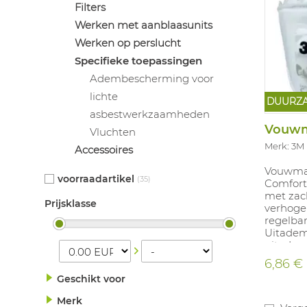
Filters
Werken met aanblaasunits
Werken op perslucht
Specifieke toepassingen
Adembescherming voor
lichte
DUURZ
asbestwerkzaamheden
Vouwm
Vluchten
Merk: 3M
Accessoires
Vouwmask
voorraadartikel
(35)
Comfort
met zac
Prijsklasse
verhogen
regelbar
Uitademv
uitadem
vochtig
6,86 €
Maskers 
Geschikt voor
Bevat t
materia
Merk
materiaa