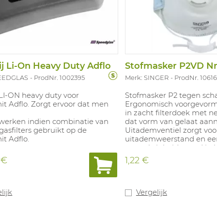
ij Li-On Heavy Duty Adflo
Stofmasker P2VD N
PEEDGLAS
ProdNr. 1002395
Merk: SINGER
ProdNr. 1061
 LI-ON heavy duty voor
Stofmasker P2 tegen schad
it Adflo. Zorgt ervoor dat men
Ergonomisch voorgevorm
in zacht filterdoek met n
 werken indien combinatie van
dat vorm van gelaat aan
 gasfilters gebruikt op de
Uitademventiel zorgt voo
t Adflo.
uitademweerstand en ee
en vochtigheidsgraad in 
Geen neusklem, noch an
 €
1,22 €
onderdelen. Voorzien van
elastieken hoofdbanden. 5
houdbaar vanaf product
lijk
Vergelijk