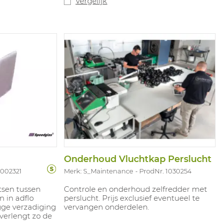
Vergelijk
gerecycled
s en minstens
 in de
Onderhoud Vluchtkap Perslucht
1002321
Merk: S_Maintenance
ProdNr. 1030254
atsen tussen
Controle en onderhoud zelfredder met
n in adflo
perslucht. Prijs exclusief eventueel te
gge verzadiging
vervangen onderdelen.
 verlengt zo de