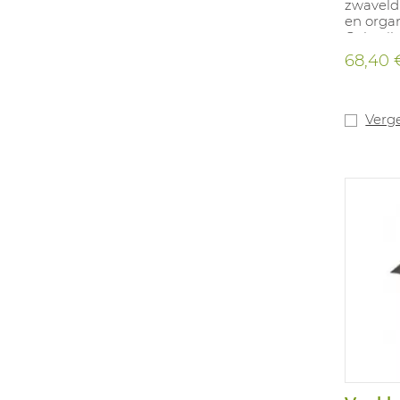
zwaveld
en orga
Gebruik
Verpakt 
68,40 
kledingc
op zuurs
(bij tem
bij 90% 
Verge