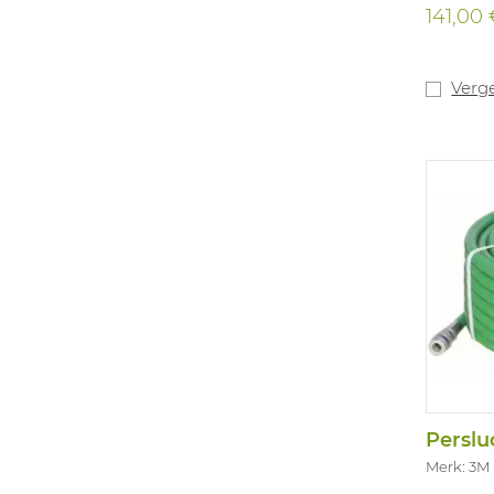
Gebruik
141,00
Verpakt 
muurbeve
kans op 
4 jaar.
Verge
Perslu
Merk: 3M