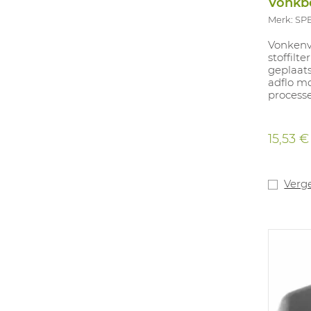
Vonkb
Merk: S
Vonkenv
stoffilt
geplaats
adflo mo
process
15,53 €
Verge