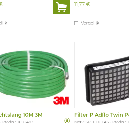
sduu r: minstens 15 minuten.
lagere uitademweerstand
 €
11,77 €
in kunststof doos voor riem- of
en vochtigheidsgraad in 
stiging. Niet te gebruiken bij
naar onderen gericht o
zuurstoftekort. Houdb aarheid:
bril te voorkomen. Binn
comfortabel neuskussentj
lijk
Vergelijk
van niet-regelbare, elasti
hoofdbanden met sluiting
Geschikt voor processen
risico's. In overeenstem
EN149:2001.
chtslang 10M 3M
Filter P Adflo Twin 
ProdNr. 1002462
Merk: SPEEDGLAS
ProdNr.