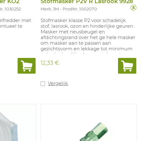
er KO2
Stofmasker P2V R Lasrook 9928
r. 1030252
Merk: 3M
ProdNr. 1002070
elfredder met
Stofmasker klasse P2 voor schadelijk
ventueel te
stof, lasrook, ozon en hinderlijke geuren.
Masker met neusbeugel en
afdichtingsrand over het ge hele masker
om masker aan te passen aan
gezichtsvorm en lekkage tot minimum
te herleiden. Uitademventiel zorgt voor
lagere uitademwe erstand en lage C02-
12,33 €
en vochtigheidsgraad in masker. Masker
heeft rigide cupvorm voor beter behoud
van de vorm van het masker. Voorz ien
van regelbare, elastische hoofdbanden.
Vergelijk
Bescherming tegen ozon tot 10 x Mac
waarde. NPF: 10.