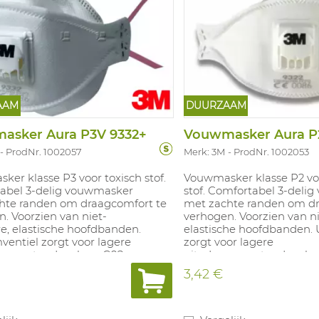
AAM
DUURZAAM
asker Aura P3V 9332+
Vouwmasker Aura P
ProdNr. 1002057
Merk: 3M
ProdNr. 1002053
er klasse P3 voor toxisch stof.
Vouwmasker klasse P2 voo
abel 3-delig vouwmasker
stof. Comfortabel 3-deli
hte randen om draagcomfort te
met zachte randen om dr
. Voorzien van niet-
verhogen. Voorzien van ni
e, elastische hoofdbanden.
elastische hoofdbanden. 
entiel zorgt voor lagere
zorgt voor lagere
weerstand en lage C02- en
uitademweerstand en lag
heidsgraad in het masker.
vochtigheidsgraad in het
3,42 €
zijn apart verpakt. NPF: 50.
Maskers zijn apart verpakt
en minste 25% gerecycled
Bevat ten minste 25% ger
al, ten minste 30% gerecycled
materiaal, ten minste 30
l in individuele
materiaal in individuele p