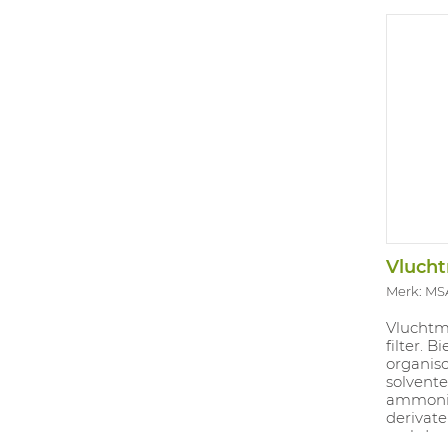
Vlucht
Merk: MS
Vluchtm
filter. 
organis
solvente
ammoni
derivate
rookdeel