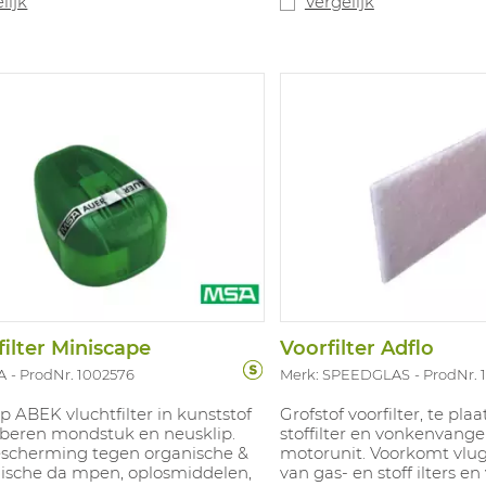
lijk
Vergelijk
verpakking, 100% gerecycled
roductverpakking, 100% 
 in primaire doos en minstens
matriaal in primaire doo
ecycled materiaal in de
76% gerecycled materiaal
doos.
verzenddoos.
filter Miniscape
Voorfilter Adflo
A
ProdNr. 1002576
Merk: SPEEDGLAS
ProdNr. 
 ABEK vluchtfilter in kunststof
Grofstof voorfilter, te pla
beren mondstuk en neusklip.
stoffilter en vonkenvange
escherming tegen organische &
motorunit. Voorkomt vlu
ische da mpen, oplosmiddelen,
van gas- en stoff ilters en