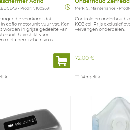
eschermer Adflo
Onderhoud Zelfredd
PEEDGLAS
ProdNr. 1002691
Merk: S_Maintenance
ProdN
anger die voorkomt dat
Controle en onderhoud z
er in adflo motorunit vuur vat. Kan
KO2 cel. Prijs exclusief e
t worden in grijze gedeelte van
vervangen onderdelen.
torunit. G eschikt voor:
en met chemische risicos.
72,00 €
lijk
Vergelijk