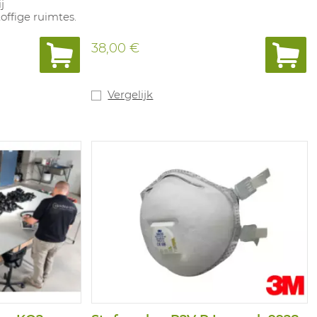
j
ffige ruimtes.
38,00 €
Vergelijk