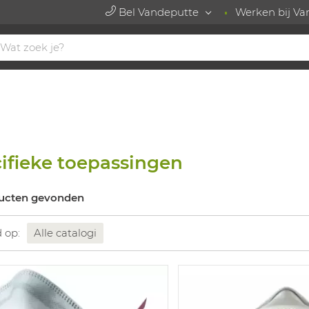
Bel Vandeputte
Werken bij Va
ifieke toepassingen
ucten gevonden
d op:
Alle catalogi