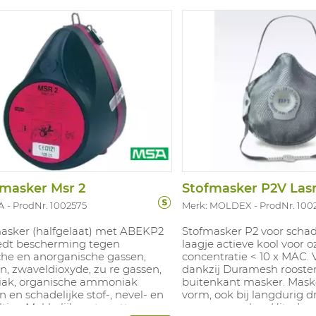
masker Msr 2
A
ProdNr. 1002575
Merk: MOLDEX
ProdNr. 100
asker (halfgelaat) met ABEKP2
Stofmasker P2 voor schade
Biedt bescherming tegen
laagje actieve kool voor 
che en anorganische gassen,
concentratie < 10 x MAC.
n, zwaveldioxyde, zu re gassen,
dankzij Duramesh rooste
ak, organische ammoniak
buitenkant masker. Mask
n en schadelijke stof-, nevel- en
vorm, ook bij langdurig 
tjes. Makkelijk op te zetten.
vouwen masker. Uitademv