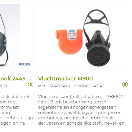
Stofmasker P2V Lasrook 2445 Smart
Vluchtmasker M900
2071
Merk: SPASCIANI
ProdNr. 1043142
lijk stof, met
Vluchtmasker (halfgelaat) met ABEKP2
ozon met
filter. Biedt bescherming tegen
 Vormvast
organische en anorganische gassen,
r aan
solventen, zwaveldioxyde, zure gassen,
er behoudt zijn
ammoniak, organische ammoniak
dragen en na
derivaten en schadelijke stof-, nevel- en
entiel voor
rookdeeltjes. Makkelijk op te zetten.