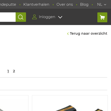
ndeputte
Klantverhalen
Over ons
Blog
NL
Inloggen
Terug naar overzicht
1
2