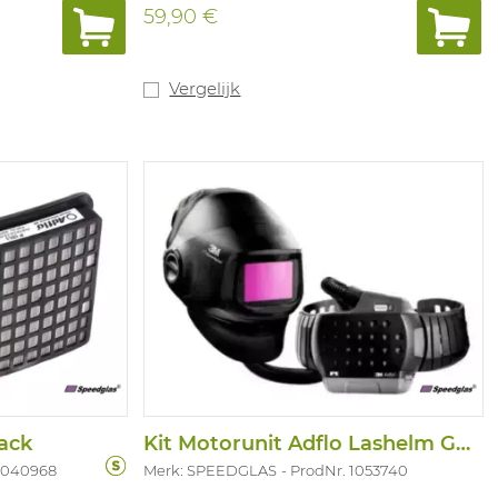
 en lage C02-
Gebruiksduur: minstens 15 minuten.
59,90 €
masker. Ventiel
Verpakt in kunststof doos voor riem- of
m aandampen
muurbevestiging. Niet te gebruiken bij
enkant met
kans op zuurstoftekort. Houdbaarheid: 4
e. Voorzien
jaar.
Vergelijk
sche
. NPF 10.
 met chemische
ming met
Pack
Kit Motorunit Adflo Lashelm G5-01VC
 1040968
Merk: SPEEDGLAS
ProdNr. 1053740