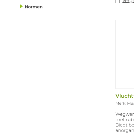
Verge
product
Normen
matriaal
76% ger
verzend
Vlucht
Merk: MS
Wegwerp
met rub
Biedt b
anorgan