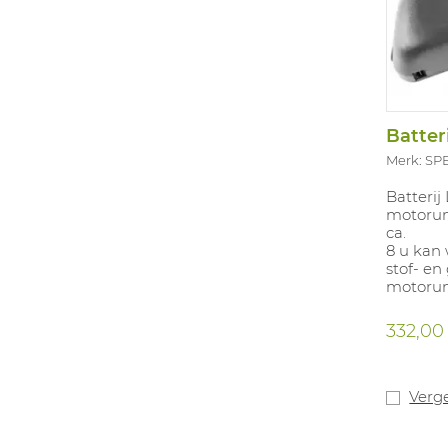
Batter
Merk: S
Batterij
motorun
ca.
8 u kan
stof- en
motoruni
332,00
Verge