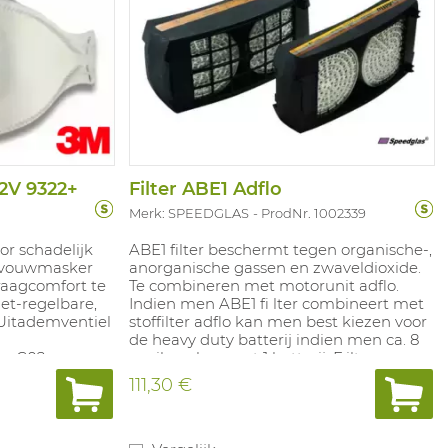
2V 9322+
Filter ABE1 Adflo
Merk: SPEEDGLAS
ProdNr. 1002339
r schadelijk
ABE1 filter beschermt tegen organische-,
g vouwmasker
anorganische gassen en zwaveldioxide.
aagcomfort te
Te combineren met motorunit adflo.
et-regelbare,
Indien men ABE1 fi lter combineert met
Uitademventiel
stoffilter adflo kan men best kiezen voor
de heavy duty batterij indien men ca. 8
e C02- en
u wil werken met 1 batterij. F ilter van
 masker.
klasse 1: tot max. concentratie van 0,1 %.
111,30 €
. NPF: 10.
ecycled
% gerecycled