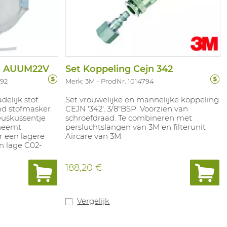
r AUUM22V
Set Koppeling Cejn 342
692
Merk: 3M
ProdNr. 1014794
elijk stof.
Set vrouwelijke en mannelijke koppeling
d stofmasker
CEJN '342', 3/8"BSP. Voorzien van
euskussentje
schroefdraad. Te combineren met
neemt.
persluchtslangen van 3M en filterunit
r een lagere
Aircare van 3M.
n lage C02-
het masker.
dere metalen
188,20 €
 regelbare,
 jaar
iedatum.
Vergelijk