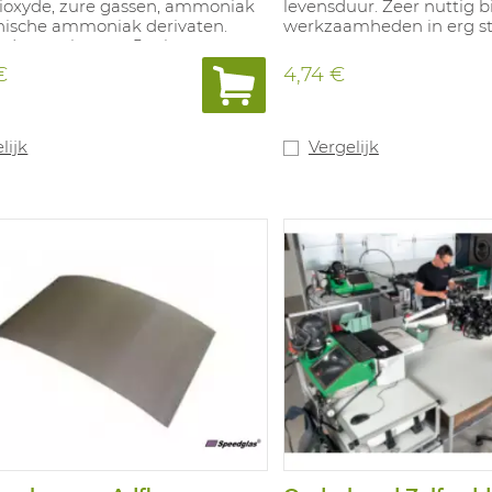
ioxyde, zure gassen, ammoniak
levensduur. Zeer nuttig bi
nische ammoniak derivaten.
werkzaamheden in erg sto
sduur: minstens 5 minuten.
in kunststof doosje met riem- of
€
4,74 €
lip. Niet te gebruiken bij kans
toftekort. Houdbaarheid: 4 jaar
peraturen tussen -5°C tot +50°C
luchtvochtigheid).
lijk
Vergelijk