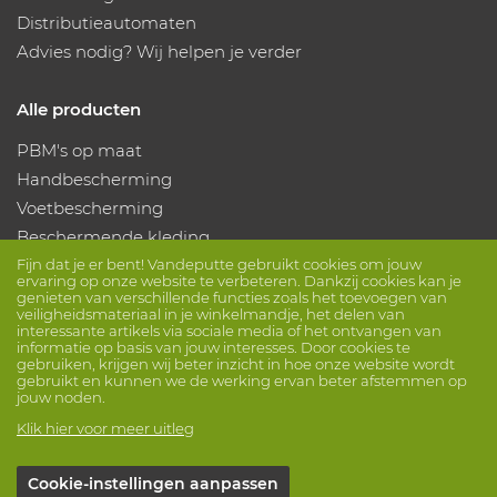
Distributieautomaten
Advies nodig? Wij helpen je verder
Alle producten
PBM's op maat
Handbescherming
Voetbescherming
Beschermende kleding
Fijn dat je er bent! Vandeputte gebruikt cookies om jouw
ervaring op onze website te verbeteren. Dankzij cookies kan je
Volg ons
genieten van verschillende functies zoals het toevoegen van
veiligheidsmateriaal in je winkelmandje, het delen van
interessante artikels via sociale media of het ontvangen van
informatie op basis van jouw interesses. Door cookies te
gebruiken, krijgen wij beter inzicht in hoe onze website wordt
gebruikt en kunnen we de werking ervan beter afstemmen op
jouw noden.
Klik hier voor meer uitleg
© Vandeputte
Verkoopsvoorwaarden
Privacy
Cookie-instellingen aanpassen
Disclaimer
Cookie-instellingen
Sessie info