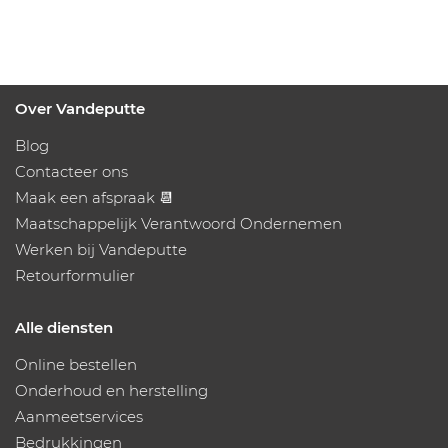
Over Vandeputte
Blog
Contacteer ons
Maak een afspraak 📆
Maatschappelijk Verantwoord Ondernemen
Werken bij Vandeputte
Retourformulier
Alle diensten
Online bestellen
Onderhoud en herstelling
Aanmeetservices
Bedrukkingen