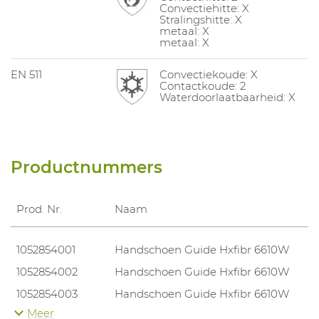
Convectiehitte: X
Stralingshitte: X
metaal: X
metaal: X
EN 511
Convectiekoude: X
Contactkoude: 2
Waterdoorlaatbaarheid: X
Productnummers
Prod. Nr.
Naam
1052854001
Handschoen Guide Hxfibr 6610W
1052854002
Handschoen Guide Hxfibr 6610W
1052854003
Handschoen Guide Hxfibr 6610W
Meer
1052854004
Handschoen Guide Hxfibr 6610W