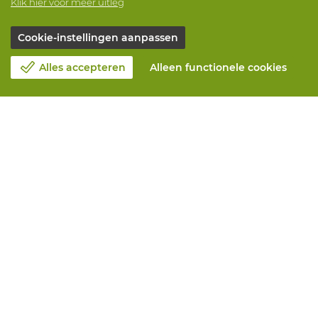
Klik hier voor meer uitleg
Cookie-instellingen aanpassen
Alles accepteren
Alleen functionele cookies
Over Vandeputte
Blog
Contacteer ons
Maak een afspraak 📆
Maatschappelijk Verantwoord Ondernemen
Werken bij Vandeputte
Retourformulier
Alle diensten
Online bestellen