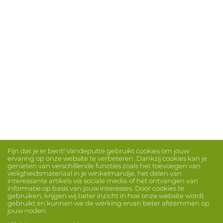
Fijn dat je er bent! Vandeputte gebruikt cookies om jouw
ervaring op onze website te verbeteren. Dankzij cookies kan je
genieten van verschillende functies zoals het toevoegen van
veiligheidsmateriaal in je winkelmandje, het delen van
interessante artikels via sociale media of het ontvangen van
informatie op basis van jouw interesses. Door cookies te
gebruiken, krijgen wij beter inzicht in hoe onze website wordt
gebruikt en kunnen we de werking ervan beter afstemmen op
jouw noden.