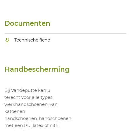
1052854005
Handschoen Guide Hxfibr 6610W
1052854006
Handschoen Guide Hxfibr 6610W
Documenten
Technische fiche
Handbescherming
Bij Vandeputte kan u
terecht voor alle types
werkhandschoenen: van
katoenen
handschoenen, handschoenen
met een PU, latex of nitril