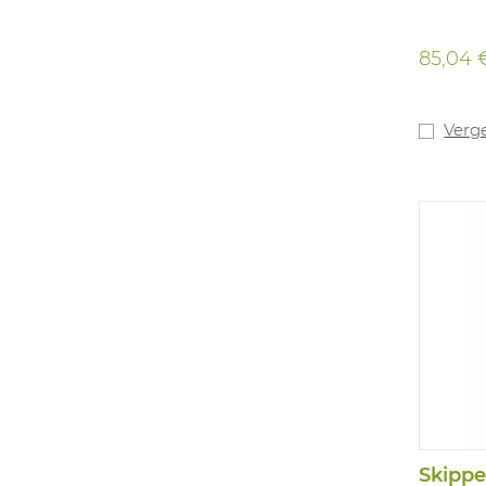
85,04 
Verge
Skippe