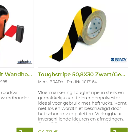
Set Skipper Rood/Wit Wandhouder+ontvange
Toughstripe 50,8X30 Zwart/Geel 104317
3985
Merk: BRADY
ProdNr. 1017164
 rood/wit
Vloermarkering Toughstripe in sterk en
ief wandhouder
gemakkelijk aan te brengenpolyester.
Ideaal voor gebruik met heftrucks. Komt
niet los en wordtniet beschadigd door
het schuren van paletten. Verkrijgbaar
inverschillende kleuren en afmetingen.
Geen PBM.dt niet beschadigd door het
schuren van paletten. Verkrijgbaar in