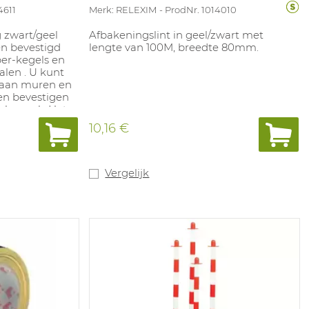
4611
Merk: RELEXIM
ProdNr. 1014010
 zwart/geel
Afbakeningslint in geel/zwart met
en bevestigd
lengte van 100M, breedte 80mm.
per-kegels en
alen . U kunt
s aan muren en
en bevestigen
nbeugel . Het
at handige
10,16 €
dhouder ,
ipper-unit is
dankzij de
Vergelijk
n en
r buitengebruik.