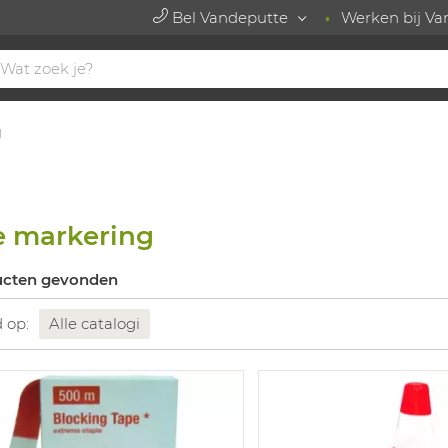
Bel Vandeputte
Werken bij Va
g
e markering
ucten gevonden
d op:
Alle catalogi