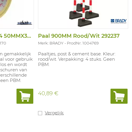
Vloertape PVC D2724 50MMX33M
Paal 900MM Rood/Wit 292237
1170
Merk: BRADY
ProdNr. 1004769
en gemakkelijk
Paaltjes, post & cement base. Kleur:
al voor gebruik
rood/wit. Verpakking: 4 stuks. Geen
 los en wordt
PBM.
 schuren van
verschillende
Geen PBM.
40,89 €
Vergelijk