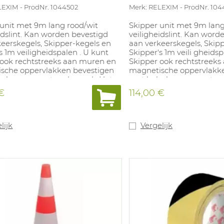
LEXIM
ProdNr. 1044502
Merk: RELEXIM
ProdNr. 104
 unit met 9m lang rood/wit
Skipper unit met 9m lang
idslint. Kan worden bevestigd
veiligheidslint. Kan word
eerskegels, Skipper-kegels en
aan verkeerskegels, Skip
s 1m veiligheidspalen . U kunt
Skipper's 1m veili gheidsp
 ook rechtstreeks aan muren en
Skipper ook rechtstreek
sche oppervlakken bevestigen
magnetische oppervlakk
ulp van een steunbeugel . Het
met behulp van een steu
-assortiment bevat handige
Skipper-assortiment bev
 €
114,00 €
res zoals een bordhouder ,
accessoires zoals een bor
idslampje en
veiligheidslampje en
erklemmen. De Skipper-unit is
ontvangerklemmen. De Sk
 en betrouwbaar dankzij de
robuust en betrouwbaar 
lijk
Vergelijk
rdige materialen en
hoogwaardige materiale
ape. Geschikt voor buitengebruik.
textieltape. Geschikt voo