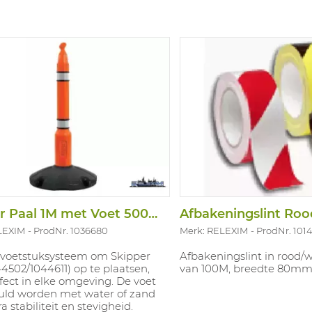
Skipper Paal 1M met Voet 500MM
Afbakeningslint Ro
LEXIM
ProdNr. 1036680
Merk: RELEXIM
ProdNr. 1014
 voetstuksysteem om Skipper
Afbakeningslint in rood/
44502/1044611) op te plaatsen,
van 100M, breedte 80mm
fect in elke omgeving. De voet
uld worden met water of zand
a stabiliteit en stevigheid.