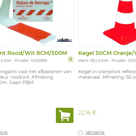
lint Rood/Wit 8CM/500M
Kegel 50CM Oranje/
LEXIM
ProdNr. 1005989
Merk: RELEXIM
ProdNr. 100
ingslint voor het afbakenen van
Kegel in oranje/wit refle
leur: rood/wit. Afmeting:
materiaal. Afmeting: 50 
0m. Geen PBM.
22,16 €
lijk
Vergelijk