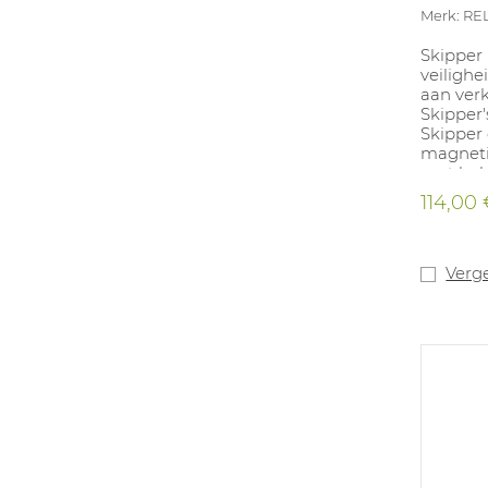
Merk: RE
Skipper
veilighe
aan verk
Skipper'
Skipper
magneti
met beh
Skipper
114,00
accessoi
veilighe
ontvang
robuust
Verge
hoogwaa
textielt