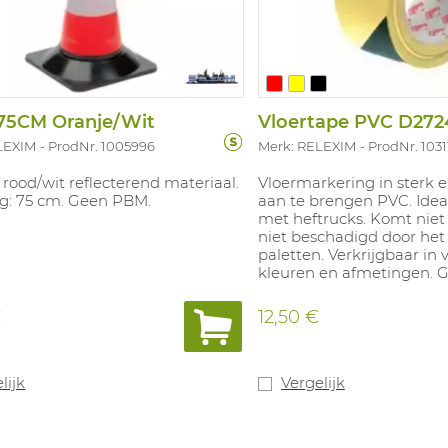
 75CM Oranje/Wit
LEXIM
ProdNr. 1005996
Merk: RELEXIM
ProdNr. 103
 rood/wit reflecterend materiaal.
Vloermarkering in sterk 
g: 75 cm. Geen PBM.
aan te brengen PVC. Idea
met heftrucks. Komt niet
niet beschadigd door het
paletten. Verkrijgbaar in 
kleuren en afmetingen. 
€
12,50 €
lijk
Vergelijk