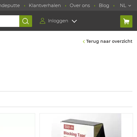
ndeputte
Klantverhalen
Over ons
Blog
NL
Inloggen
Terug naar overzicht