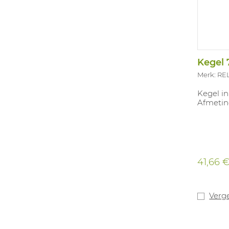
Kegel
Merk: RE
Kegel in
Afmetin
41,66 
Verge