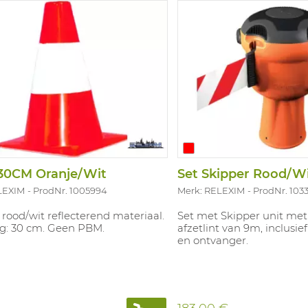
 30CM Oranje/Wit
LEXIM
ProdNr. 1005994
Merk: RELEXIM
ProdNr. 103
 rood/wit reflecterend materiaal.
Set met Skipper unit met
g: 30 cm. Geen PBM.
afzetlint van 9m, inclus
en ontvanger.