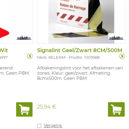
Wit
Signalint Geel/Zwart 8CM/500M
5997
Merk: RELEXIM
ProdNr. 1005988
cterend
Afbakeningslint voor het afbakenen van
cm. Geen PBM.
zones. Kleur: geel/zwart. Afmeting:
8cmx500m. Geen PBM.
25,94 €
Vergelijk