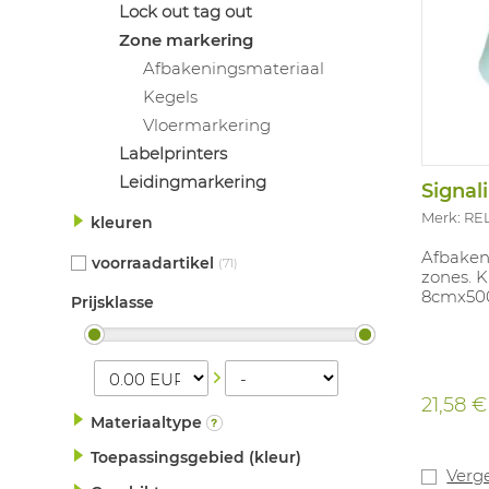
Lock out tag out
Zone markering
Afbakeningsmateriaal
Kegels
Vloermarkering
Labelprinters
Leidingmarkering
Signa
Merk: RE
kleuren
Afbaken
voorraadartikel
(71)
zones. K
8cmx50
Prijsklasse
21,58 €
Materiaaltype
Toepassingsgebied (kleur)
Verge