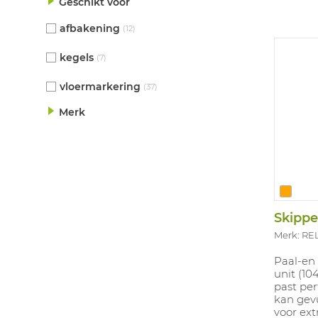
Geschikt voor
afbakening
(12)
kegels
(7)
vloermarkering
(37)
Merk
Merk: RE
Paal-en
unit (10
past per
kan gev
voor extr