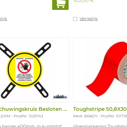
183,00 €
lijk
Vergelijk
Waarschuwingskruis Besloten Ruimte 40CM
LEXIM
ProdNr. 1025743
Merk: BRADY
ProdNr. 10171
 barrier 400mm. In kunststof
Vloermarkering Toughstri