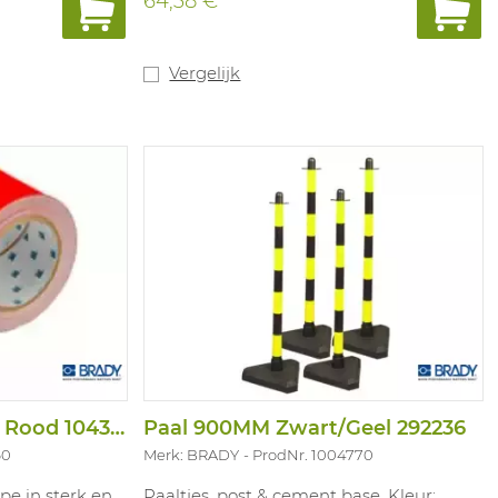
64,38 €
verschillende kleuren en afmetingen.
Geen PBM.
Vergelijk
Toughstripe 50,8X30 Rood 104313
Paal 900MM Zwart/Geel 292236
60
Merk: BRADY
ProdNr. 1004770
pe in sterk en
Paaltjes, post & cement base. Kleur: