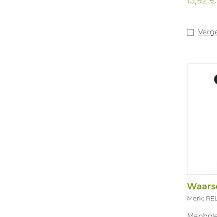
15,92 €
Verge
Merk: RE
Manhole