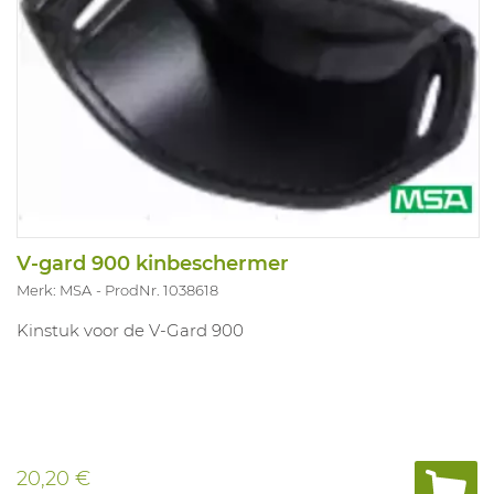
V-gard 900 kinbeschermer
Merk: MSA
ProdNr. 1038618
Kinstuk voor de V-Gard 900
20,20 €