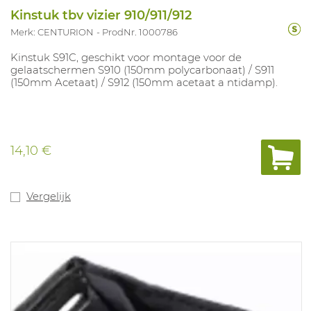
Kinstuk tbv vizier 910/911/912
Merk: CENTURION
ProdNr. 1000786
Kinstuk S91C, geschikt voor montage voor de
gelaatschermen S910 (150mm polycarbonaat) / S911
(150mm Acetaat) / S912 (150mm acetaat a ntidamp).
14,10 €
Vergelijk