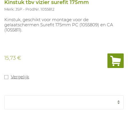
Kinstuk tbv vizier surefit 175mm
Merk: JSP
ProdNr. 1055812
Kinstuk, geschikt voor montage voor de
gelaatschermen Surefit 175mm PC (1055809) en CA
(1055811).
15,73 €
Vergelijk