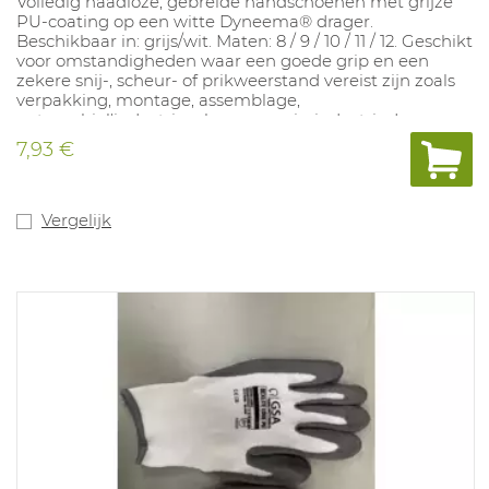
Volledig naadloze, gebreide handschoenen met grijze
PU-coating op een witte Dyneema® drager.
Beschikbaar in: grijs/wit. Maten: 8 / 9 / 10 / 11 / 12. Geschikt
voor omstandigheden waar een goede grip en een
zekere snij-, scheur- of prikweerstand vereist zijn zoals
verpakking, montage, assemblage,
automobiel'industrie, glas- en papierindustrie. In
overeenstemming met: EN388 4.X.4.2.B
7,93 €
Vergelijk