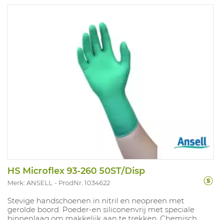
assemblage van fijne onderdelen, montage.
Beschikbare maten: 7-11. Conform EN388 4.X.4.1, ISO
13997 Klasse B, EN407:2004: X1XXXX
HS Microflex 93-260 50ST/Disp
Merk: ANSELL
ProdNr. 1034622
Stevige handschoenen in nitril en neopreen met
gerolde boord. Poeder-en siliconenvrij met speciale
binnenlaag om makkelijk aan te trekken. Chemisch