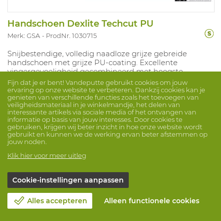
Handschoen Dexlite Techcut PU
Merk: GSA
ProdNr. 1030715
Snijbestendige, volledig naadloze grijze gebreide
handschoen met grijze PU-coating. Excellente
vingergevoeligheid gecombineerd met hoogste
snijbescherming. Maten:7/8/9/10/11.
Fijn dat je er bent! Vandeputte gebruikt cookies om jouw
ervaring op onze website te verbeteren. Dankzij cookies kan je
genieten van verschillende functies zoals het toevoegen van
veiligheidsmateriaal in je winkelmandje, het delen van
interessante artikels via sociale media of het ontvangen van
3,65 €
informatie op basis van jouw interesses. Door cookies te
gebruiken, krijgen wij beter inzicht in hoe onze website wordt
gebruikt en kunnen we de werking ervan beter afstemmen op
jouw noden.
Vergelijk
Klik hier voor meer uitleg
Cookie-instellingen aanpassen
Alles accepteren
Alleen functionele cookies