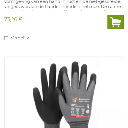
vormgeving van een hand in rust en de niet-gespreide
vingers worden de handen minder snel moe. De ruime
manchet met gerolde boord biedt plaats aan kleding
De gladde afwerking maakt het gemakkelijk om de
73,26 €
handschoenen aan en uit te trekken. Dikte 1mm, lengte
350mm. Maten: 8-11 Gecertificeerd voor bescherming
tegen zuren (Categorie A), ozon (Categorie Z) en zeer
lage temperaturen (Categorie C). Klasse 0 Geel
Vergelijk
beschermt tegen vlambogen van Klasse 1 volgens EN
61482-1-2².