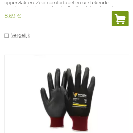
oppervlakten. Zeer comfortabel en uitstekende
bescherming tegen abrasie. Geeft ook bescherming
tegen contacthitte tot 100°C. Toepassing: glasindustrie,
8,69 €
assemblage metalen, spuitgieten van kunststoffen.
Beschikbare maten: 7- 12.
Vergelijk