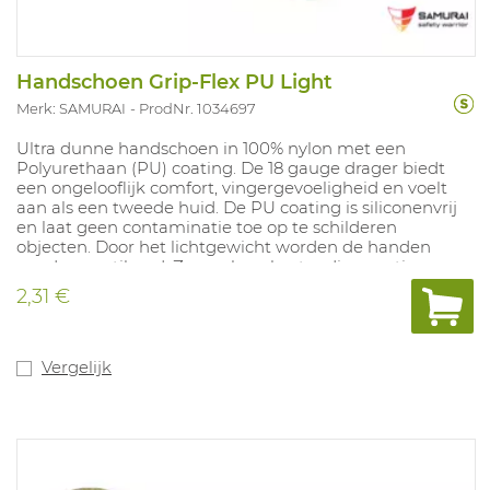
Handschoen Grip-Flex PU Light
Merk: SAMURAI
ProdNr. 1034697
Ultra dunne handschoen in 100% nylon met een
Polyurethaan (PU) coating. De 18 gauge drager biedt
een ongelooflijk comfort, vingergevoeligheid en voelt
aan als een tweede huid. De PU coating is siliconenvrij
en laat geen contaminatie toe op te schilderen
objecten. Door het lichtgewicht worden de handen
goed geventileerd. Zeer schuurbestendige coating.
Ideaal voor toepassingen in droge omstandigheden,
2,31 €
zoals lichte montage, precisietaken, lichte logistieke
activiteiten. Door haar volledig zwarte kleur kan deze
handschoen goed ingezet worden in vervuilde
omgevingen. Beschikbare maten: 6-11.
Vergelijk