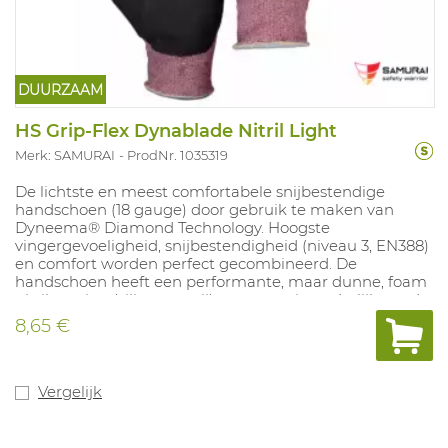
DUURZAAM
HS Grip-Flex Dynablade Nitril Light
Merk: SAMURAI
ProdNr. 1035319
De lichtste en meest comfortabele snijbestendige
handschoen (18 gauge) door gebruik te maken van
Dyneema® Diamond Technology. Hoogste
vingergevoeligheid, snijbestendigheid (niveau 3, EN388)
en comfort worden perfect gecombineerd. De
handschoen heeft een performante, maar dunne, foam
nitril coating (siliconen vrij) met een uitzonderlijk goede
grip op geoliede oppervlakken en geeft bescherming
8,65 €
tegen contacthitte tot 100°C. Door het lichte gewicht en
de "Dyneema® Diamond" vezel worden de handen
goed geventileerd en geeft de handschoen een "koele"
grip. Er wordt geen gebruik gemaakt van glasvezel
Vergelijk
waardoor de snijbestendige eigenschappen beter
gegarandeerd blijven. Ideaal voor snijbestendige
toepassingen in een (licht) geoliede omgeving zoals