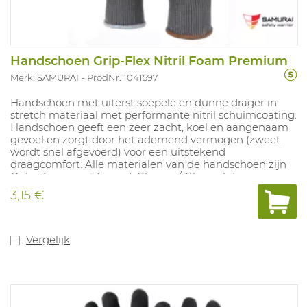
Handschoen Grip-Flex Nitril Foam Premium
Merk: SAMURAI
ProdNr. 1041597
Handschoen met uiterst soepele en dunne drager in
stretch materiaal met performante nitril schuimcoating.
Handschoen geeft een zeer zacht, koel en aangenaam
gevoel en zorgt door het ademend vermogen (zweet
wordt snel afgevoerd) voor een uitstekend
draagcomfort. Alle materialen van de handschoen zijn
Oeko-Tex gecertificeerd. Glycose / Glycerol duurzame
liner Productie van de liner stoort 67% minder CO2 uit
3,15 €
vergeleken met standaard nylon. Vaste grip in droge en
olieachtige omstandigheden. Touch-screen functie
aanwezig. Bescherming tegen een korte contacthitte
van 100°C. Beschikbare maten: 7-11.
Vergelijk