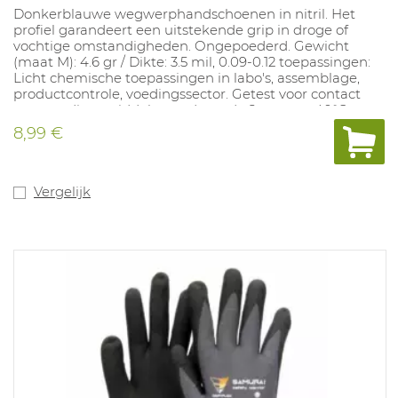
Donkerblauwe wegwerphandschoenen in nitril. Het
profiel garandeert een uitstekende grip in droge of
vochtige omstandigheden. Ongepoederd. Gewicht
(maat M): 4.6 gr / Dikte: 3.5 mil, 0.09-0.12 toepassingen:
Licht chemische toepassingen in labo's, assemblage,
productcontrole, voedingssector. Getest voor contact
met voedingsmiddelen gedurende 2 uur aan 40°C
(10/2011). Beschikbare maten: S-XXL. In
8,99 €
overeenstemming met: EN 374-1 Type B (JKT) en EN374-
5: VIRUS
Vergelijk