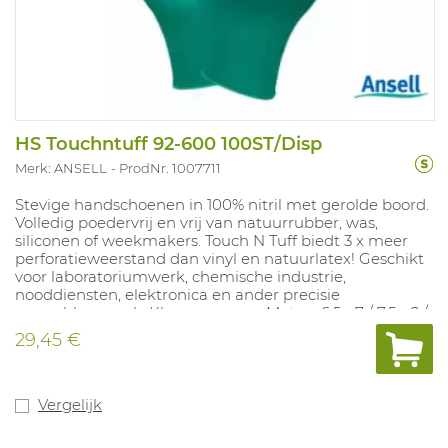
HS Touchntuff 92-600 100ST/Disp
Merk: ANSELL
ProdNr. 1007711
Stevige handschoenen in 100% nitril met gerolde boord.
Volledig poedervrij en vrij van natuurrubber, was,
siliconen of weekmakers. Touch N Tuff biedt 3 x meer
perforatieweerstand dan vinyl en natuurlatex! Geschikt
voor laboratoriumwerk, chemische industrie,
nooddiensten, elektronica en ander precisie
assemblagewerk. Kleuren: groen. Maten: 6,5 - 7 / 7,5 - 8 /
8,5 - 9 / 9,5 / 10. Lengte: 240 mm. Dikte: 0,12 mm. In
29,45 €
overeenstemming met : EN ISO 374-1:2016 Type B: JKPT,
EN ISO 374-5:2016 Virus
Vergelijk