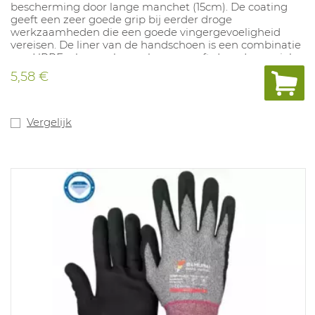
bescherming door lange manchet (15cm). De coating
geeft een zeer goede grip bij eerder droge
werkzaamheden die een goede vingergevoeligheid
vereisen. De liner van de handschoen is een combinatie
van HPPE, glasvezel en nylon en geeft door de speciale
manier van breien een zeer hoge snijbestendigheid.
5,58 €
Vergelijk