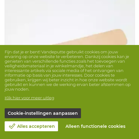
Fijn dat je er bent! Vandeputte gebruikt cookies om jouw
ervaring op onze website te verbeteren. Dankzij cookies kan je
genieten van verschillende functies zoals het toevoegen van
veiligheidsmateriaal in je winkelmandje, het delen van
interessante artikels via sociale media of het ontvangen van
informatie op basis van jouw interesses. Door cookies te
gebruiken, krijgen wij beter inzicht in hoe onze website wordt
gebruikt en kunnen we de werking ervan beter afstemmen op
jouw noden.
Klik hier voor meer uitleg
Zweetband Vabon Xl
Merk: CENTURION
ProdNr. 1015577
Cookie-instellingen aanpassen
XL Zweetband in VABON voor veiligheidshelm Vulcan
Alles accepteren
Alleen functionele cookies
van Centurion.