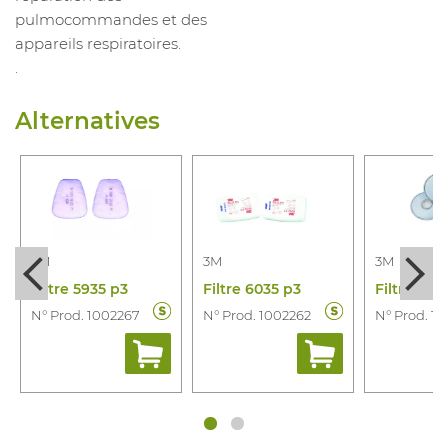
pulmocommandes et des
appareils respiratoires.
.
Alternatives
3M
3M
3M
Filtre 5935 p3
Filtre 6035 p3
N° Prod. 1002267
N° Prod. 1002262
N° Prod. 1