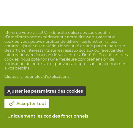
Merci de votre visite! Vandeputte utilise des cookies afin
d’améliorer votre expérience sur notre site web. Grâce aux
cookies, vous pouvez profiter de différentes fonctionnalités,
comme ajouter du matériel de sécurité à votre panier, partager
des articles intéressants sur les réseaux sociaux ou recevoir des
informations en fonction de vos centres d’intérêt. En utilisant des
cookies, nous obtenons une meilleure compréhension de
l'utilisation de notre site et pouvons adapter son fonctionnement
à vos besoins.
Cliquez ici pour plus d'explications
Ajuster les paramètres des cookies
Accepter tout
Uniquement les cookies fonctionnels