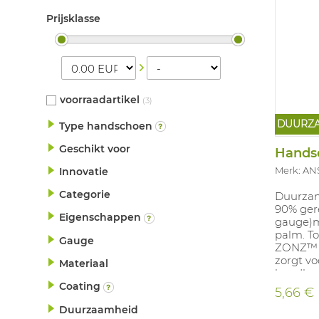
Prijsklasse
voorraadartikel
(3)
DUURZ
Type handschoen
Geschikt voor
Handsc
Merk: AN
Innovatie
Categorie
Duurza
90% gere
Eigenschappen
gauge)m
palm. T
Gauge
ZONZ™ g
zorgt v
Materiaal
handbew
verpakk
Coating
5,66 €
weglaten
Duurzaamheid
binnenv