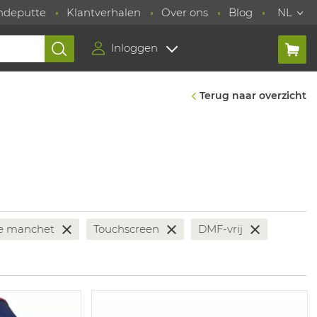
ndeputte
Klantverhalen
Over ons
Blog
NL
Inloggen
Terug naar overzicht
he manchet
Touchscreen
DMF-vrij