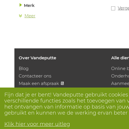
technolo
Merk
handsch
Verge
is, en d
Meer
toepass
schuurw
Latex-, 
voor ge
industri
Over Vandeputte
Alle die
Blog
Online b
Contacteer ons
Onderho
Maak een afspraak 📆
Aanmeet
Maatschappelijk Verantwoord
Bedruk
Fijn dat je er bent! Vandeputte gebruikt cookie
Ondernemen
Distrib
verschillende functies zoals het toevoegen van v
Werken bij Vandeputte
Advies n
het ontvangen van informatie op basis van jouw 
gebruikt en kunnen we de werking ervan bete
Retourformulier
Klik hier voor meer uitleg