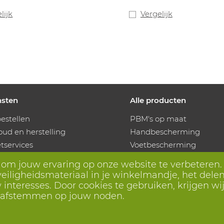
gie zorgt ervoor dat de
een buitengewoon goed
oen 20% meer abrasiebestand
vochtregulering. Goedge
lijk
Vergelijk
us langer gebruikt kan worden in
contactwarmte niveau 1 
ingen waar veel
gecertificeerd. Touchscre
eerstand aan te pas komt.
siliconen-, en DMF-vrij. Geschikt
bruik in de voeidingsmiddelen
e. Maten: 5-12.
nsten
Alle producten
estellen
PBM's op maat
ud en herstelling
Handbescherming
services
Voetbescherming
kingen
Beschermende kleding
s om jouw ervaring op onze website te verbeteren.
utieautomaten
eiligheidsmateriaal in je winkelmandje, het delen 
odig? Wij helpen je verder
interesses. Door cookies te gebruiken, krijgen wij
r afstemmen op jouw noden.