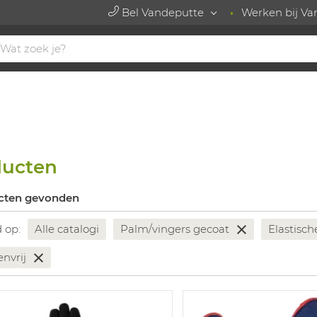
Bel Vandeputte
Werken bij Va
ducten
cten gevonden
d op:
Alle catalogi
Palm/vingers gecoat
Elastisc
envrij