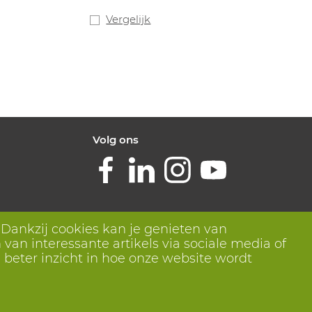
e
Maten: 5-12
keurd voor
Vergelijk
en Oeko-Tex
en compatibel.
Volg ons
 Dankzij cookies kan je genieten van
van interessante artikels via sociale media of
 beter inzicht in hoe onze website wordt