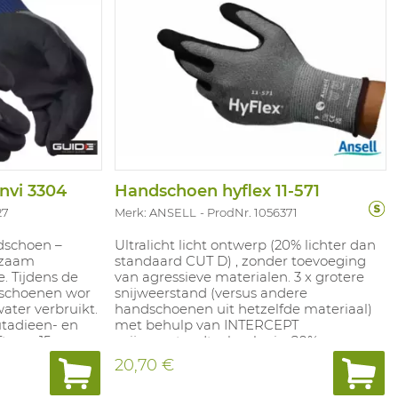
nvi 3304
Handschoen hyflex 11-571
27
Merk: ANSELL
ProdNr. 1056371
dschoen –
Ultralicht licht ontwerp (20% lichter dan
rzaam
standaard CUT D) , zonder toevoeging
. Tijdens de
van agressieve materialen. 3 x grotere
dschoenen wor
snijweerstand (versus andere
ater verbruikt.
handschoenen uit hetzelfde materiaal)
utadieen- en
met behulp van INTERCEPT
ft een 15 gg
snijweerstandtechnologie. 20% meer
l zetmeel en
slijtvastheid door FORTIX technologie.
20,70 €
lon. Dit
Touchscreen, Antistatisch EN16350,
gt tevens voor
FOOD APPROVED.