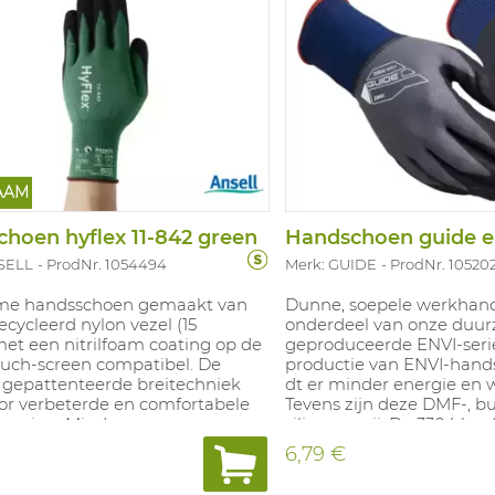
AAM
hoen hyflex 11-842 green
Handschoen guide e
SELL
ProdNr. 1054494
Merk: GUIDE
ProdNr. 10520
me handsschoen gemaakt van
Dunne, soepele werkhan
cycleerd nylon vezel (15
onderdeel van onze duu
et een nitrilfoam coating op de
geproduceerde ENVI-serie
ouch-screen compatibel. De
productie van ENVI-han
epattenteerde breitechniek
dt er minder energie en w
oor verbeterde en comfortabele
Tevens zijn deze DMF-, b
eging. Minder
siliconenvrij. De 3304 hee
ingsmateriaal door het
liner van glycose/glycero
6,79 €
 van plastic in de
een kleine hoeveelheid ny
erpakking. De FORTIX™
duurzame alternatief zor