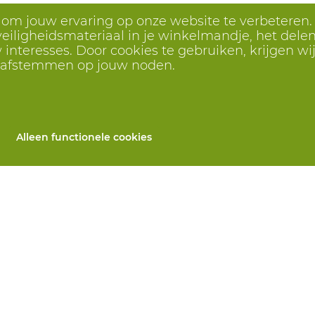
s om jouw ervaring op onze website te verbeteren.
eiligheidsmateriaal in je winkelmandje, het delen 
interesses. Door cookies te gebruiken, krijgen wij
r afstemmen op jouw noden.
Alleen functionele cookies
Alle producten
llen
PBM's op maat
 herstelling
Handbescherming
ices
Voetbescherming
n
Beschermende kleding