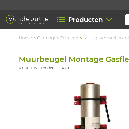
Producten
Home
Catalogi
Detectie
Multigastoestellen
Muurbeugel Montage Gasfle
Merk : BW
ProdNr. 1014290