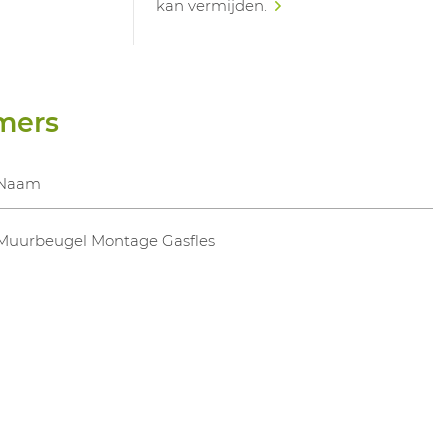
kan vermijden.
mers
Naam
Muurbeugel Montage Gasfles