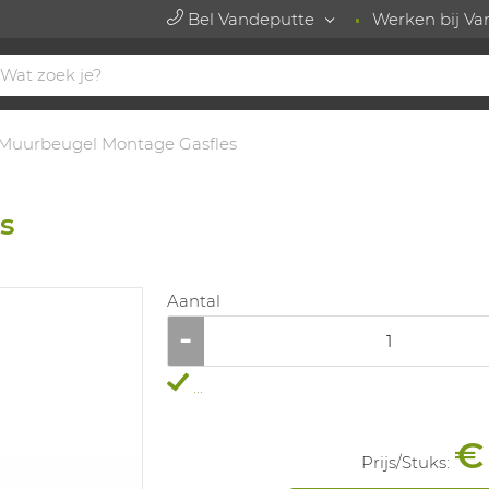
Bel Vandeputte
Werken bij Va
Muurbeugel Montage Gasfles
s
Aantal
...
€
Prijs/
Stuks
: