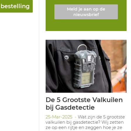
bestelling
Meld je aan op de
nieuwsbrief
De 5 Grootste Valkuilen
bij Gasdetectie
25-Mar-2025
Wat zijn de 5 grootste
valkuilen bij gasdetectie? Wij zetten
ze op een rijtje en zeggen hoe je ze