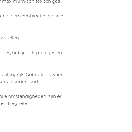
f maximum één toxisch gas.
aar of een combinatie van alle
.
estellen.
imtes, heb je ook pompjes en
 belangrijk. Gebruik hiervoor
or een onderhoud.
volle omstandigheden, zijn er
g en Magneta.