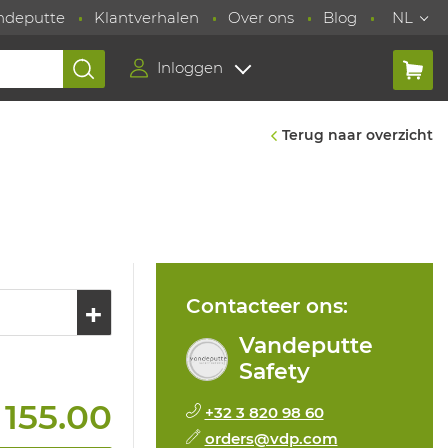
ndeputte
Klantverhalen
Over ons
Blog
NL
Inloggen
Terug naar overzicht
Contacteer ons:
Vandeputte
Safety
 155.00
+32 3 820 98 60
orders@vdp.com