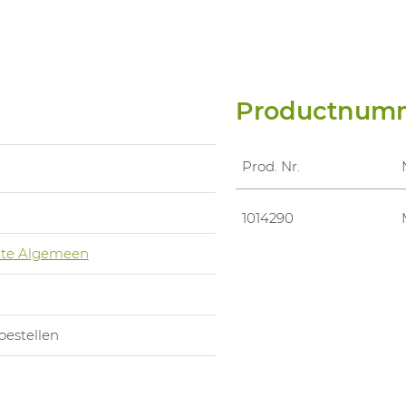
Productnum
Prod. Nr.
0
1014290
te Algemeen
oestellen