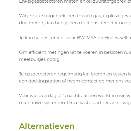
Enkelgasdetectoren meten enkel zuurstofgebrek o
Wil je zuurstofgebrek, een toxisch gas, explosiegev
drie meten, dan heb je een multigas detector nodig
Je kan bij ons terecht voor BW, MSA en Honeywell to
Om efficiënt metingen uit te voeren in besloten ru
meetbuisjes nodig.
Je gasdetectoren regelmatig kalibreren en testen is
een dockingstation of neem contact op met ons vo
Voor wie overdag of ‘s nachts, alleen werkt in risico
man down systemen. Onze vaste partners zijn Twi
.
Alternatieven