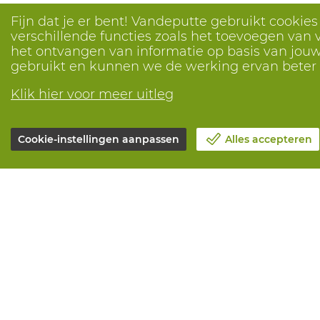
Fijn dat je er bent! Vandeputte gebruikt cookie
verschillende functies zoals het toevoegen van v
het ontvangen van informatie op basis van jouw 
gebruikt en kunnen we de werking ervan bete
Klik hier voor meer uitleg
Cookie-instellingen aanpassen
Alles accepteren
Over Vandeputte
Alle diensten
Blog
Online beste
Contacteer ons
Onderhoud en
Maak een afspraak 📆
Aanmeetserv
Maatschappelijk Verantwoord
Bedrukkinge