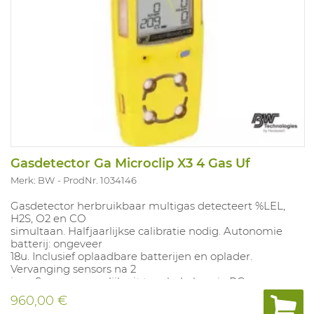
20%), O2 (19 ,5-23,5%), CO (TWA 20 ppm, STEL 100 ppm -
L 20 ppm en H 100 ppm) en H2S (TWA 1,6 ppm, STEL
4ppm- L 5 ppm en H 10 ppm) sensoren. Geen PBM.
Gasdetector Ga Microclip X3 4 Gas Uf
Merk: BW
ProdNr. 1034146
Gasdetector herbruikbaar multigas detecteert %LEL,
H2S, O2 en CO
simultaan. Halfjaarlijkse calibratie nodig. Autonomie
batterij: ongeveer
18u. Inclusief oplaadbare batterijen en oplader.
Vervanging sensors na 2
jaar. Sensors mogelijk uit te schakelen via PC.
Concentratie steeds
960,00 €
zichtbaar op de LCD-display. Registratie STEL/TWA