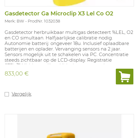
Gasdetector Ga Microclip X3 Lel Co O2
Merk: BW
ProdNr. 1032038
Gasdetector herbruikbaar multigas detecteert %LEL, O2
en CO simultaan. Halfjaarlijkse calibratie nodig.
Autonomie batterij: ongeveer 18u. Inclusief oplaadbare
batterijen en oplader. Vervanging sensors na 2 jaar.
Sensors mogelijk uit te schakelen via PC. Concentratie
steeds zichtbaar op de LCD-display. Registratie
STEL/TWA blootstelling. Uitlezing meetresultaten
mogeljk via USB kabel. Versies met LEL sensor zijn
833,00 €
standaard gecalibreerd op methaan.
Kruisgevoeligheden voor andere explosie gevaarlijke
stoffen niet in te stellen. Alarmwaarden: O2 19,5%-
23,5%,CO 25-200PPM, LEL 10%-20%. Compatibel met
Vergelijk
Microdock II.