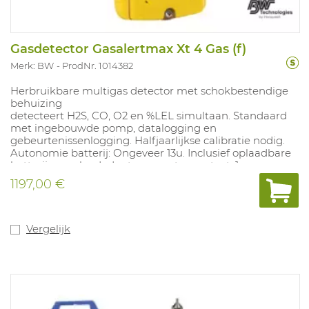
Gasdetector Gasalertmax Xt 4 Gas (f)
Merk: BW
ProdNr. 1014382
Herbruikbare multigas detector met schokbestendige
behuizing
detecteert H2S, CO, O2 en %LEL simultaan. Standaard
met ingebouwde pomp, datalogging en
gebeurtenissenlogging. Halfjaarlijkse calibratie nodig.
Autonomie batterij: Ongeveer 13u. Inclusief oplaadbare
batterij en oplaadadapter voor stopcontact. 1m
kalibratieslang met snelkoppeling, 3m
1197,00 €
monsternameslang met roetfilter en snelkoppeling, set
reservepompfilters (5 roetfilters en 5 hydrofobe filters).
Concentratie steeds zichtbaar op de LCD-display.
Registratie STEL/TWA blootstelling. Met gefilterde LEL
Vergelijk
sensor standaard gecalibreerd op methaan.
Alarmwaarden: %LEL 10%-20%, H2S 10-15PPM, O2
19,5%-23,5%, CO 20-100PPM.