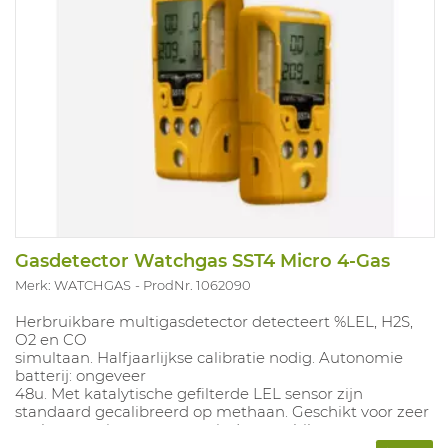
Gasdetector Watchgas SST4 Micro 4-Gas
Merk: WATCHGAS
ProdNr. 1062090
Herbruikbare multigasdetector detecteert %LEL, H2S,
O2 en CO
simultaan. Halfjaarlijkse calibratie nodig. Autonomie
batterij: ongeveer
48u. Met katalytische gefilterde LEL sensor zijn
standaard gecalibreerd op methaan. Geschikt voor zeer
veel toepassingen, maar minder geschikt voor
zwaardere verbindingen (C5 en hoger), niet geschikt