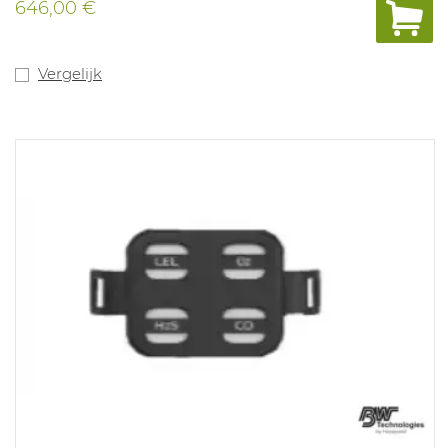
646,00 €
voor inerte toepassingen. Alarmwaarden: O2
19,5%-23,5%; CO 35-200PPM TWA 20PPM,STEL 100PPM;
LEL 10%-20%; H2S 10-15PPM, TWA 10 PPM, STEL 15 PPM.
Alarmwaarden kunnen aangepast worden met het
Vergelijk
dockingstation (1062077) of met de gratis Watchgas SST
app..