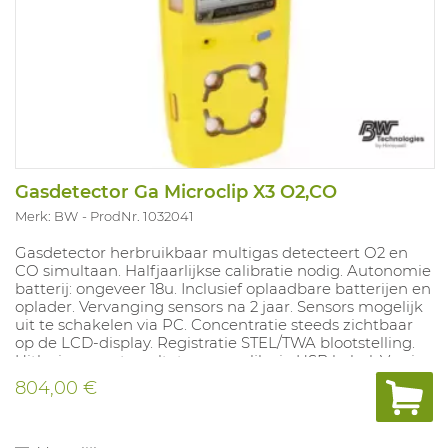
Gasdetector Ga Microclip X3 O2,CO
Merk: BW
ProdNr. 1032041
Gasdetector herbruikbaar multigas detecteert O2 en
CO simultaan. Halfjaarlijkse calibratie nodig. Autonomie
batterij: ongeveer 18u. Inclusief oplaadbare batterijen en
oplader. Vervanging sensors na 2 jaar. Sensors mogelijk
uit te schakelen via PC. Concentratie steeds zichtbaar
op de LCD-display. Registratie STEL/TWA blootstelling.
Uitlezing meetresultaten mogeljk via USB kabel. Versies
met LEL sensor zijn standaard gecalibreerd op
804,00 €
methaan. Kruisgevoeligheden voor andere explosie
gevaarlijke stoffen niet in te stellen. Alarmwaarden: O2
10- 15PPM, CO 25-200PPM. Compatibel met Microdock