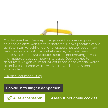
Fijn dat je er bent! Vandeputte gebruikt cookies om jouw
ervaring op onze website te verbeteren. Dankzij cookies kan je
genieten van verschillende functies zoals het toevoegen van
veiligheidsmateriaal in je winkelmandje, het delen van
interessante artikels via sociale media of het ontvangen van
informatie op basis van jouw interesses. Door cookies te
gebruiken, krijgen wij beter inzicht in hoe onze website wordt
gebruikt en kunnen we de werking ervan beter afstemmen op
jouw noden.
Klik hier voor meer uitleg
Cookie-instellingen aanpassen
Gasdetector Rigrat Diffuus Lel Co H2S O2
Alles accepteren
Alleen functionele cookies
Merk: BW
ProdNr. 1064708