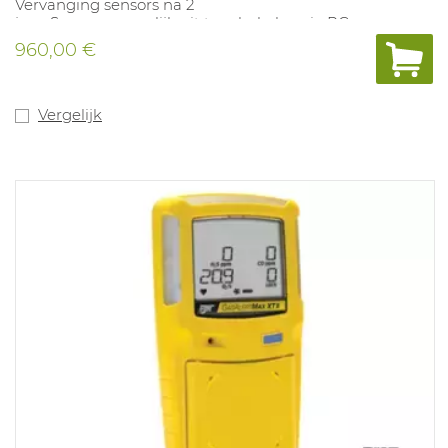
Vervanging sensors na 2
jaar. Sensors mogelijk uit te schakelen via PC.
Concentratie steeds
960,00 €
zichtbaar op de LCD-display. Registratie STEL/TWA
blootstelling.
Uitlezing meetresultaten mogeljk via USB kabel. Versies
met LEL sensor
Vergelijk
zijn standaard gecalibreerd op methaan.
Kruisgevoeligheden voor andere
explosie gevaarlijke stoffen niet in te stellen.
Alarmwaarden: O2 19,5%-
23,5%, CO 25-200PPM LEL KAT F 10%-20%, H2S 5-10PPM,
TWA 4 PPM, STEL 1,6 PPM.