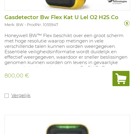
Gasdetector Bw Flex Kat U Lel O2 H2S Co
Merk: BW
ProdNr. 1055947
Honeywell BW™ Flex beschikt over een groot scherm
met hoge resolutie waarop metingen in vele
verschillende talen kunnen worden weergegeven.
Essentiële veiligheidsinformatie wordt duidelijk en
effectief weergegeven, waardoor er sneller beslissingen
genomen kunnen worden om levens in gevaarlijke
omstandigheden te beschermen. De BW™ Flex
gebruikt intelligente sensoren uit de i-serie. Deze
800,00 €
sensoren monitoren in real time de sensorstatus en
maken geavanceerd preventief ijken mogelijk. Ook
bieden deze sensoren informatie over het onderhoud
en het einde van het productleven. Door deze
Vergelijk
geavanceerde waarschuwingen wordt de kans op een
storing verminderd en ontvangt u meer informatie over
dreigingen. Batterijduur van 2 maanden bij een laadtijd
van 4,5u, compatibel met Intellidox. Versie met
Katalytische ongefilterde LEL en O2 H2S CO sensor.