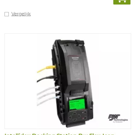
blootstelling.
Uitlezing meetresultaten mogeljk via USB kabel. Versies
met LEL sensor
Vergelijk
zijn standaard gecalibreerd op methaan.
Kruisgevoeligheden voor andere
explosie gevaarlijke stoffen niet in te stellen.
Alarmwaarden: O2 19,5%-
23,5%, CO 25-200PPM niet-gefilterde LEL 10%-20%, H2S
10-15PPM Compatibel
met Microdock
II.
Verschil met de GasAlertMicroClipXL: drie jaar garantie
en een O2 sensor
met levensduur tot 5 jaar en meer.