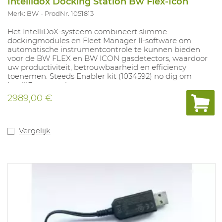
Intellidox Docking Station Bw Flex-Icon
Merk: BW
ProdNr. 1051813
Het IntelliDoX-systeem combineert slimme
dockingmodules en Fleet Manager II-software om
automatische instrumentcontrole te kunnen bieden
voor de BW FLEX en BW ICON gasdetectors, waardoor
uw productiviteit, betrouwbaarheid en efficiency
toenemen. Steeds Enabler kit (1034592) no dig om
IntelliDox te activeren.
2989,00 €
Vergelijk