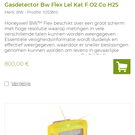
Gasdetector Bw Flex Lel Kat F O2 Co H2S
Merk: BW
ProdNr. 1053810
Honeywell BW™ Flex beschikt over een groot scherm
met hoge resolutie waarop metingen in vele
verschillende talen kunnen worden weergegeven.
Essentiële veiligheidsinformatie wordt duidelijk en
effectief weergegeven, waardoor er sneller beslissingen
genomen kunnen worden om levens in gevaarlijke
omstandigheden te beschermen. De BW™ Flex
gebruikt intelligente sensoren uit de i-serie. Deze
800,00 €
sensoren monitoren in real time de sensorstatus en
maken geavanceerd preventief ijken mogelijk. Ook
bieden deze sensoren informatie over het onderhoud
en het einde van het productleven. Door deze
Vergelijk
geavanceerde waarschuwingen wordt de kans op een
storing verminderd en ontvangt u meer informatie over
dreigingen. Batterijduur van 2 maanden bij een laadtijd
van 4,5u, compatibel met Intellidox. De Infrarood OEG-
sensor met laag vermogen is bestand tegen
siliconenvergifitiging wat betekent dat er een
nauwkeurige controle van brandbare gassen
plaatsvindt. Eenvoudig in gebruik, bediening met 1
knop. Versie met gefilterde katalytische LEL filter (10 en