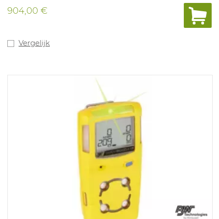
gebruikt intelligente sensoren uit de i-serie. Deze
904,00 €
sensoren monitoren in real time de sensorstatus en
maken geavanceerd preventief ijken mogelijk. Ook
bieden deze sensoren informatie over het onderhoud
en het einde van het productleven. Door deze
Vergelijk
geavanceerde waarschuwingen wordt de kans op een
storing verminderd en ontvangt u meer informatie over
dreigingen. Batterijduur van 2 maanden bij een laadtijd
van 4,5u, compatibel met Intellidox. De Infrarood OEG-
sensor met laag vermogen is bestand tegen
siliconenvergifitiging wat betekent dat er een
nauwkeurige controle van brandbare gassen
plaatsvindt. Eenvoudig in gebruik, bediening met 1
knop. Versie met Infrarood LEL (10 en 20%), O2 (19,5-
23,5%), CO (TWA 20 ppm, STEL 100 ppm - L 20 ppm en H
100 ppm) en H2S (TWA 1,6 ppm, STEL 4ppm- L 5 ppm en
H 10 ppm) sensoren. Geen PBM.