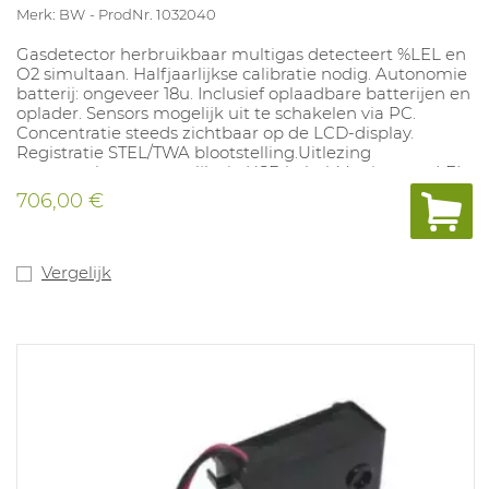
Merk: BW
ProdNr. 1032040
Gasdetector herbruikbaar multigas detecteert %LEL en
O2 simultaan. Halfjaarlijkse calibratie nodig. Autonomie
batterij: ongeveer 18u. Inclusief oplaadbare batterijen en
oplader. Sensors mogelijk uit te schakelen via PC.
Concentratie steeds zichtbaar op de LCD-display.
Registratie STEL/TWA blootstelling.Uitlezing
meetresultaten mogeljk via USB kabel. Versies met LEL
sensor zijn standaard gecalibreerd op methaan.
706,00 €
Kruisgevoeligheden voor andere explosie gevaarlijke
stoffen niet in te stellen. Alarmwaarden: O2 19,5%-23,5%,
LEL (gefilterd!) 10%-20%. Compatibel met Microdock II.
Vergelijk