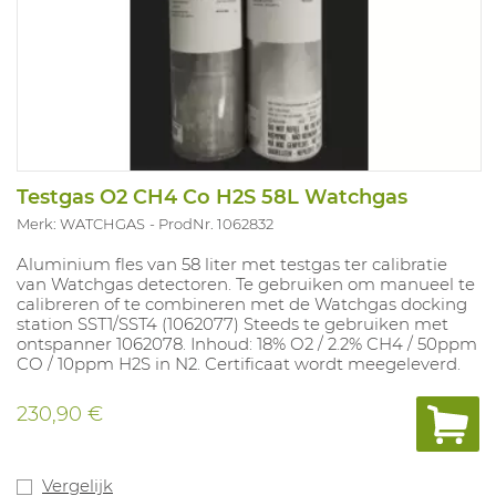
Testgas O2 CH4 Co H2S 58L Watchgas
Merk: WATCHGAS
ProdNr. 1062832
Aluminium fles van 58 liter met testgas ter calibratie
van Watchgas detectoren. Te gebruiken om manueel te
calibreren of te combineren met de Watchgas docking
station SST1/SST4 (1062077) Steeds te gebruiken met
ontspanner 1062078. Inhoud: 18% O2 / 2.2% CH4 / 50ppm
CO / 10ppm H2S in N2. Certificaat wordt meegeleverd.
230,90 €
Vergelijk