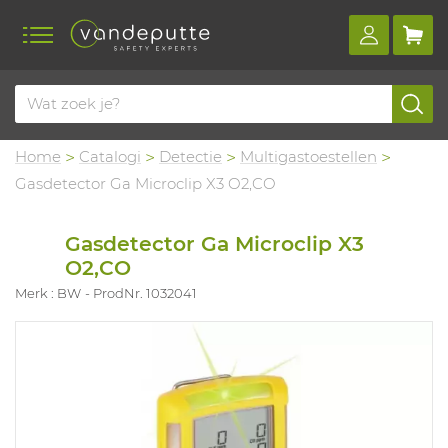
Home
Catalogi
Detectie
Multigastoestellen
Gasdetector Ga Microclip X3 O2,CO
Gasdetector Ga Microclip X3
O2,CO
Merk : BW
ProdNr. 1032041