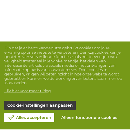
Fijn dat je er bent! Vandeputte gebruikt cookies om jouw
ervaring op onze website te verbeteren. Dankzij cookies kan je
genieten van verschillende functies zoals het toevoegen van
veiligheidsmateriaal in je winkelmandje, het delen van
interessante artikels via sociale media of het ontvangen van
informatie op basis van jouw interesses. Door cookies te
gebruiken, krijgen wij beter inzicht in hoe onze website wordt
gebruikt en kunnen we de werking ervan beter afstemmen op
jouw noden.
Klik hier voor meer uitleg
Cookie-instellingen aanpassen
Alles accepteren
Alleen functionele cookies