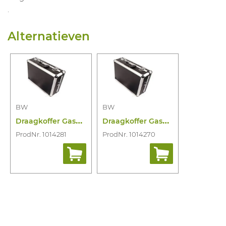
.
Alternatieven
BW
BW
D
raagkoffer Gasalertmax Xt
D
raagkoffer Gasalertmicroclip
ProdNr. 1014281
ProdNr. 1014270