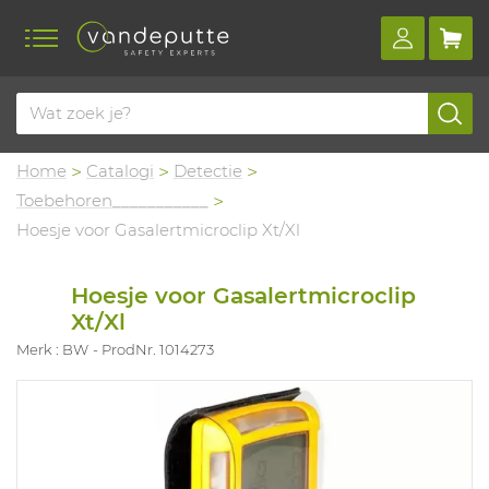
Home
Catalogi
Detectie
Toebehoren___________
Hoesje voor Gasalertmicroclip Xt/Xl
Hoesje voor Gasalertmicroclip
Xt/Xl
Merk : BW
ProdNr. 1014273