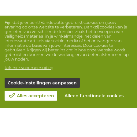
Fijn dat je er bent! Vandeputte gebruikt cookies om jouw
ervaring op onze website te verbeteren. Dankzij cookies kan je
genieten van verschillende functies zoals het toevoegen van
veiligheidsmateriaal in je winkelmandje, het delen van
interessante artikels via sociale media of het ontvangen van
informatie op basis van jouw interesses. Door cookies te
gebruiken, krijgen wij beter inzicht in hoe onze website wordt
gebruikt en kunnen we de werking ervan beter afstemmen op
jouw noden.
Klik hier voor meer uitleg
Cookie-instellingen aanpassen
Alles accepteren
Alleen functionele cookies
Over Vandeputte
Blog