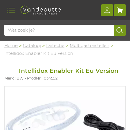
Home
Catalogi
Detectie
Multigastoestellen
Intellidox Enabler Kit Eu Version
Intellidox Enabler Kit Eu Version
Merk : BW
ProdNr. 1034592