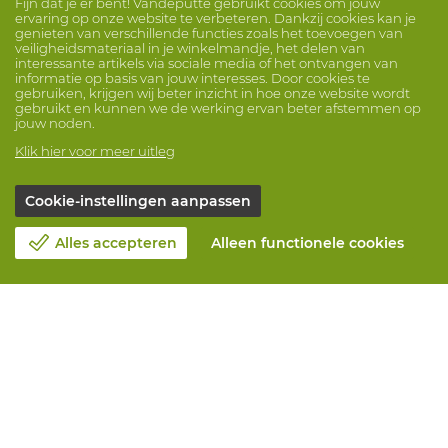
Fijn dat je er bent! Vandeputte gebruikt cookies om jouw
ervaring op onze website te verbeteren. Dankzij cookies kan je
genieten van verschillende functies zoals het toevoegen van
veiligheidsmateriaal in je winkelmandje, het delen van
interessante artikels via sociale media of het ontvangen van
informatie op basis van jouw interesses. Door cookies te
gebruiken, krijgen wij beter inzicht in hoe onze website wordt
gebruikt en kunnen we de werking ervan beter afstemmen op
jouw noden.
Klik hier voor meer uitleg
Cookie-instellingen aanpassen
Alles accepteren
Alleen functionele cookies
Over Vandeputte
Blog
Contacteer ons
Maak een afspraak 📆