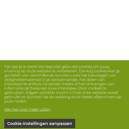
Fijn dat je er bent! Vandeputte gebruikt cookies om jouw
ervaring op onze website te verbeteren. Dankzij cookies kan je
genieten van verschillende functies zoals het toevoegen van
veiligheidsmateriaal in je winkelmandje, het delen van
interessante artikels via sociale media of het ontvangen van
informatie op basis van jouw interesses. Door cookies te
gebruiken, krijgen wij beter inzicht in hoe onze website wordt
gebruikt en kunnen we de werking ervan beter afstemmen op
jouw noden.
Klik hier voor meer uitleg
Cookie-instellingen aanpassen