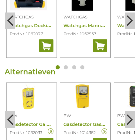
WATCHGAS
WATCHGAS
WATCHGA
W
atchgas Docking Station SST1/SST4
W
atchgas Mannelijk Koppelstuk 1/8"
ProdNr. 1062077
ProdNr. 1062957
ProdNr. 10
Alternatieven
BW
BW
BW
G
asdetector Ga Microclip X3 4 Gas
G
asdetector Gasalertmax Xt 4 Gas (f)
ProdNr. 1032033
ProdNr. 1014382
ProdNr. 10