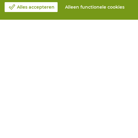
Alles accepteren
Alleen functionele cookies
Over Vandeputte
Blog
Contacteer ons
Maak een afspraak 📆
Maatschappelijk Verantwoord Ondernemen
Werken bij Vandeputte
Retourformulier
Alle diensten
Online bestellen
Onderhoud en herstelling
Aanmeetservices