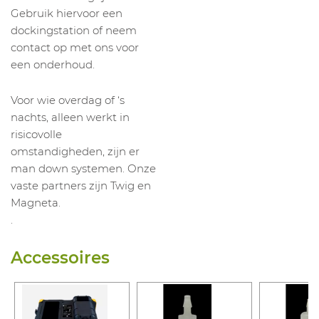
Gebruik hiervoor een
dockingstation of neem
contact op met ons voor
een onderhoud.
Voor wie overdag of ‘s
nachts, alleen werkt in
risicovolle
omstandigheden, zijn er
man down systemen. Onze
vaste partners zijn Twig en
Magneta.
.
Accessoires