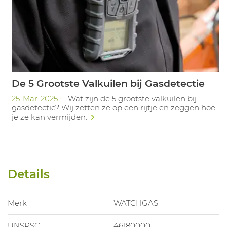
De 5 Grootste Valkuilen bij Gasdetectie
25-Mar-2025
Wat zijn de 5 grootste valkuilen bij
gasdetectie? Wij zetten ze op een rijtje en zeggen hoe
je ze kan vermijden.
Details
Merk
WATCHGAS
UNSPSC
46180000