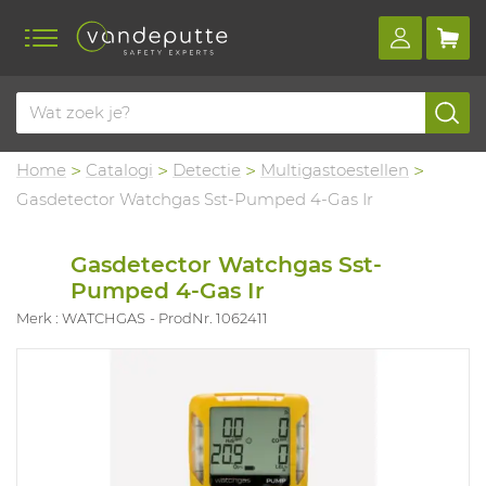
Home
Catalogi
Detectie
Multigastoestellen
Gasdetector Watchgas Sst-Pumped 4-Gas Ir
Gasdetector Watchgas Sst-
Pumped 4-Gas Ir
Merk : WATCHGAS
ProdNr. 1062411