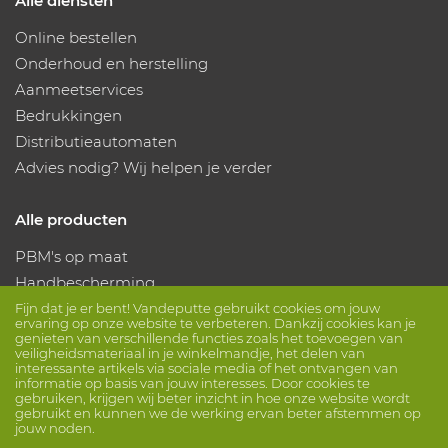
Alle diensten
Online bestellen
Onderhoud en herstelling
Aanmeetservices
Bedrukkingen
Distributieautomaten
Advies nodig? Wij helpen je verder
Alle producten
PBM's op maat
Handbescherming
Voetbescherming
Fijn dat je er bent! Vandeputte gebruikt cookies om jouw
ervaring op onze website te verbeteren. Dankzij cookies kan je
Beschermende kleding
genieten van verschillende functies zoals het toevoegen van
veiligheidsmateriaal in je winkelmandje, het delen van
interessante artikels via sociale media of het ontvangen van
informatie op basis van jouw interesses. Door cookies te
Volg ons
gebruiken, krijgen wij beter inzicht in hoe onze website wordt
gebruikt en kunnen we de werking ervan beter afstemmen op
jouw noden.