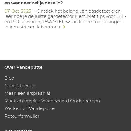
en wanneer zet je deze in?
07-Oct-2025
Ontdek het belang van gasdetectie en
leer hoe je de juiste gasdetector kiest. Met tips voor LEL-
en PID-sensoren, TWA/STEL-waarden en toepassingen
in industrie en laboratoria.
Over Vandeputte
Blog
Contacteer ons
Maak een afspraak 📆
Maatschappelijk Verantwoord Ondernemen
Werken bij Vandeputte
Retourformulier