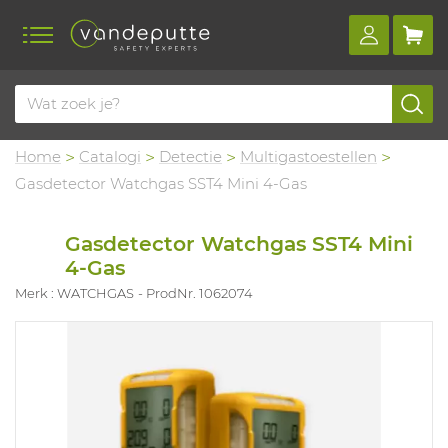
Home
Catalogi
Detectie
Multigastoestellen
Gasdetector Watchgas SST4 Mini 4-Gas
Gasdetector Watchgas SST4 Mini
4-Gas
Merk : WATCHGAS
ProdNr. 1062074