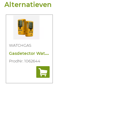
Alternatieven
WATCHGAS
G
asdetector Watchgas SST4 Mini 4-Gas Ir
ProdNr. 1062644