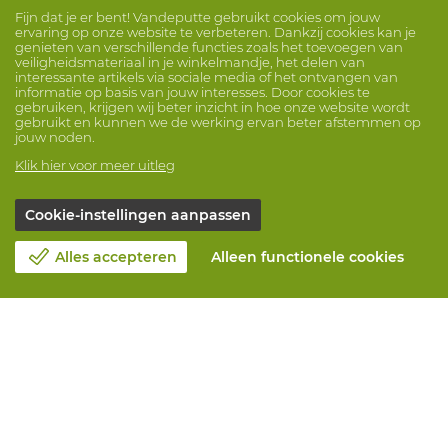
Fijn dat je er bent! Vandeputte gebruikt cookies om jouw
ervaring op onze website te verbeteren. Dankzij cookies kan je
genieten van verschillende functies zoals het toevoegen van
veiligheidsmateriaal in je winkelmandje, het delen van
interessante artikels via sociale media of het ontvangen van
informatie op basis van jouw interesses. Door cookies te
gebruiken, krijgen wij beter inzicht in hoe onze website wordt
gebruikt en kunnen we de werking ervan beter afstemmen op
jouw noden.
Klik hier voor meer uitleg
Cookie-instellingen aanpassen
Alles accepteren
Alleen functionele cookies
Over Vandeputte
Blog
Contacteer ons
Maak een afspraak 📆