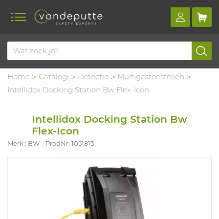
Home
Catalogi
Detectie
Multigastoestellen
Intellidox Docking Station Bw Flex-Icon
Intellidox Docking Station Bw
Flex-Icon
Merk : BW
ProdNr. 1051813