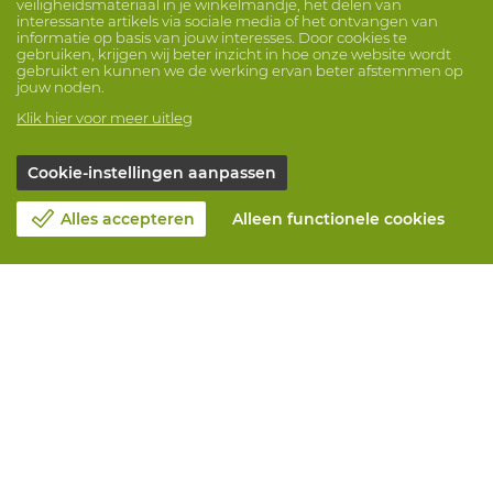
veiligheidsmateriaal in je winkelmandje, het delen van
interessante artikels via sociale media of het ontvangen van
informatie op basis van jouw interesses. Door cookies te
gebruiken, krijgen wij beter inzicht in hoe onze website wordt
gebruikt en kunnen we de werking ervan beter afstemmen op
jouw noden.
Klik hier voor meer uitleg
Cookie-instellingen aanpassen
Alles accepteren
Alleen functionele cookies
Over Vandeputte
Blog
Contacteer ons
Maak een afspraak 📆
Maatschappelijk Verantwoord Ondernemen
Werken bij Vandeputte