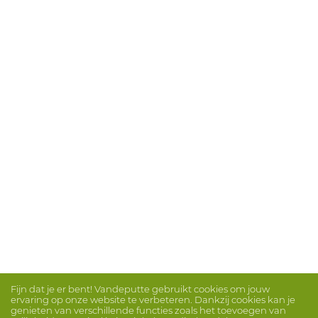
Fijn dat je er bent! Vandeputte gebruikt cookies om jouw
ervaring op onze website te verbeteren. Dankzij cookies kan je
genieten van verschillende functies zoals het toevoegen van