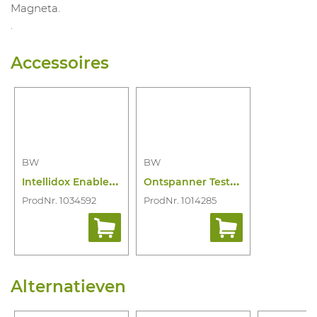
Magneta.
.
Accessoires
BW
BW
I
ntellidox Enabler Kit Eu Version
O
ntspanner Testgas Bw
ProdNr. 1034592
ProdNr. 1014285
Alternatieven