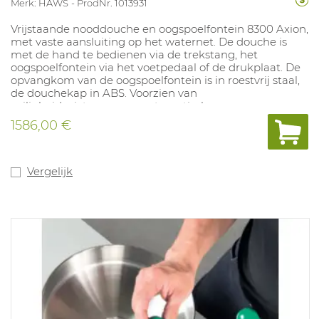
Merk: HAWS
ProdNr. 1013931
Vrijstaande nooddouche en oogspoelfontein 8300 Axion,
met vaste aansluiting op het waternet. De douche is
met de hand te bedienen via de trekstang, het
oogspoelfontein via het voetpedaal of de drukplaat. De
opvangkom van de oogspoelfontein is in roestvrij staal,
de douchekap in ABS. Voorzien van
veiligheidspictogram en automatische
waterdrukcontrole op het oogspoelfontein. Hoogte
1586,00 €
nooddouche: 211 cm. Hoogte oogspoelfontein: 107 cm.
Vergelijk