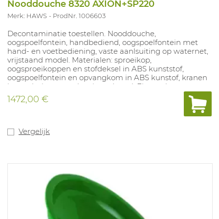
Nooddouche 8320 AXION+SP220
Merk: HAWS
ProdNr. 1006603
Decontaminatie toestellen. Nooddouche,
oogspoelfontein, handbediend, oogspoelfontein met
hand- en voetbediening, vaste aanlsuiting op waternet,
vrijstaand model. Materialen: sproeikop,
oogsproeikoppen en stofdeksel in ABS kunststof,
oogspoelfontein en opvangkom in ABS kunstof, kranen
koper, buizen gegalvaniseerd staal. Eigenschappen:
nooddouche handbediend met trekstang, H=211 cm,
1472,00 €
oogspoelfontein 2-voudige bediening met voetpedaal of
drukplaat, H=107 cm, stofdeksel, veiligheidspictogram,
automatische waterdrukcontrole. Toepassingen:
omgevingen met gevaar voor contaminatie door
Vergelijk
gevaarlijke vloeistoffen.