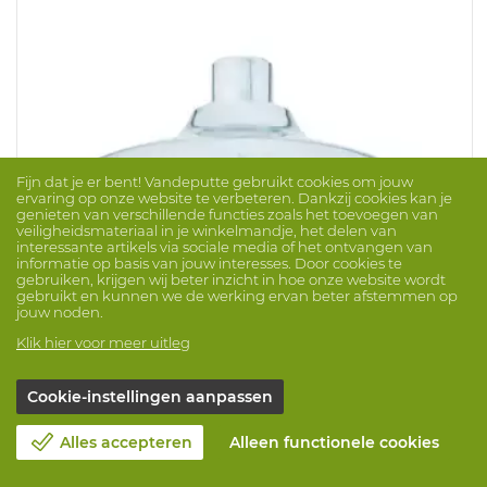
Fijn dat je er bent! Vandeputte gebruikt cookies om jouw
ervaring op onze website te verbeteren. Dankzij cookies kan je
genieten van verschillende functies zoals het toevoegen van
veiligheidsmateriaal in je winkelmandje, het delen van
interessante artikels via sociale media of het ontvangen van
informatie op basis van jouw interesses. Door cookies te
gebruiken, krijgen wij beter inzicht in hoe onze website wordt
gebruikt en kunnen we de werking ervan beter afstemmen op
jouw noden.
Klik hier voor meer uitleg
Douchekop Model SP829SS Axion
Merk: HAWS
ProdNr. 1006679
Cookie-instellingen aanpassen
Alles accepteren
Alleen functionele cookies