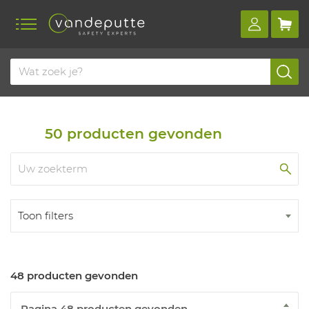
Home
Producten
Nooddouches en oogspoeling
Nooddouches
Voor het lichaam
50
producten gevonden
Toon filters
48 producten gevonden