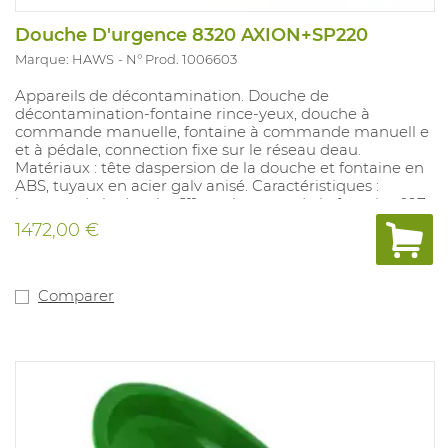
Douche D'urgence 8320 AXION+SP220
Marque: HAWS
N° Prod. 1006603
Appareils de décontamination. Douche de
décontamination-fontaine rince-yeux, douche à
commande manuelle, fontaine à commande manuell e
et à pédale, connection fixe sur le réseau deau.
Matériaux : tête daspersion de la douche et fontaine en
ABS, tuyaux en acier galv anisé. Caractéristiques :
hauteur de la douche 211 cm, hauteur de la fontaine 107
cm, douche avec poignée de commande, fontaine avec
1472,00 €
poussoir et commande à pédale, couvercle anti-
poussières, tuyau enroulé dune bande de signalisation
jaune/verte, contrôle automatiq ue de la pression deau
de la fontaine rince-yeux. Applications : environnements
Comparer
où le risque de contamination par liquides dangereux
est présent.