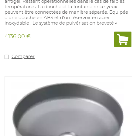
antigel. Restent opérationnelles dans le cas de faibles
températures. La douche et la fontaine rince-yeux
peuvent être connectées de manière séparée. Équipée
d'une douche en ABS et d'un réservoir en acier
inoxydable . Le système de pulvérisation breveté «
Omniflo » assure un nettoyage confortable des yeux.
Recommandée pour les environnements où l e risque
4136,00 €
de contamination par liquides dangereux est présent.
Catégorie EPI: ne s'applique pas.
Comparer