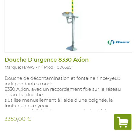
Douche D'urgence 8330 Axion
Marque: HAWS
N° Prod. 1006585
Douche de décontamination et fontaine rince-yeux
indépendantes model
8330 Axion, avec un raccordement fixe sur le réseau
d'eau. La douche
s'utilise manuellement à l'aide d'une poignée, la
fontaine rince-yeux
par l'intermédiaire d'une commande à pédale
optionelle SP220SS ou du poussoir. Le douche complêt
3359,00 €
est fabriqué en acier inoxydable. Équipé d'un
pictogramme de sécurité et d'un contrôle automatique
de la pression de l'eau au niveau de la