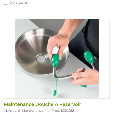
fontaine rince-yeux. Hauteur de la douche de
Comparer
décontamination : 280 cm.
Hauteur de la fontaine rince-yeux : 107 cm.
Recommandé pour les
environnements où le risque de contamination par des
liquides dangereux
est présent. Catégorie EPI : ne s'applique pas.
Maintenance Douche A Reservoir
Marque: S_Maintenance
N° Prod. 1030282