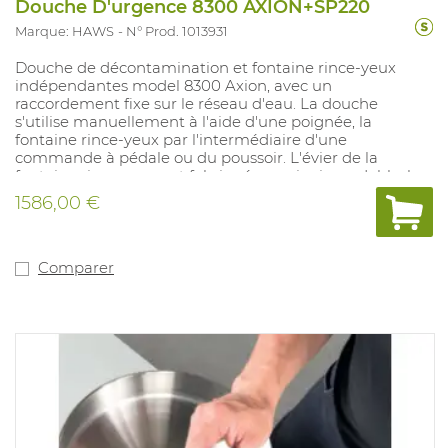
Douche D'urgence 8300 AXION+SP220
Marque: HAWS
N° Prod. 1013931
Douche de décontamination et fontaine rince-yeux
indépendantes model 8300 Axion, avec un
raccordement fixe sur le réseau d'eau. La douche
s'utilise manuellement à l'aide d'une poignée, la
fontaine rince-yeux par l'intermédiaire d'une
commande à pédale ou du poussoir. L'évier de la
fontaine rince-yeux est fabriqué en acier inoxydable, la
douche est fabriquée en ABS. Équipé d'un
1586,00 €
pictogramme de sécurité et d'un contrôle automatique
de la pression de l'eau au niveau de la fontaine rince-
yeux. Hauteur de la douche de décontamination :211 cm.
Hauteur de la fontaine rince-yeux : 107 cm.
Comparer
Recommandé pour les environnements où le risque de
contamination par des liquides dangereux est présent.
Catégorie EPI : ne s'applique pas.