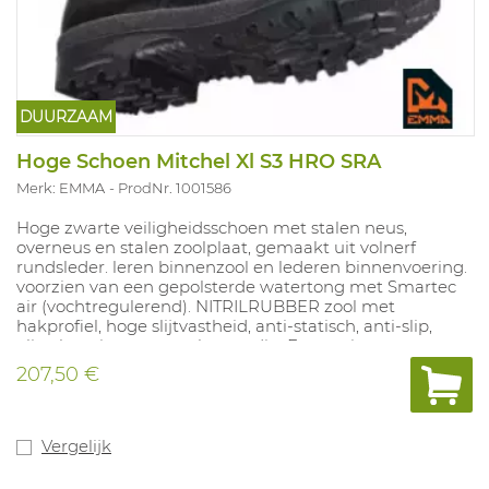
DUURZAAM
Hoge Schoen Mitchel Xl S3 HRO SRA
Merk: EMMA
ProdNr. 1001586
Hoge zwarte veiligheidsschoen met stalen neus,
overneus en stalen zoolplaat, gemaakt uit volnerf
rundsleder. leren binnenzool en lederen binnenvoering.
voorzien van een gepolsterde watertong met Smartec
air (vochtregulerend). NITRILRUBBER zool met
hakprofiel, hoge slijtvastheid, anti-statisch, anti-slip,
olie-, benzine- en zuurbestendig. Extra ruime pasvorm
(XL). Maten: 50-53. Gekeurd volgens EN ISO 20345:2004.
207,50 €
Vergelijk