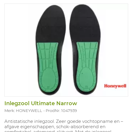
Inlegzool Ultimate Narrow
Merk: HONEYWELL
ProdNr. 1047939
Antistatische inlegzool. Zeer goede vochtopname en –
afgave eigenschappen, schok-absorberend en
comfortabel, ademend, slijtvast. Met de inlegzool