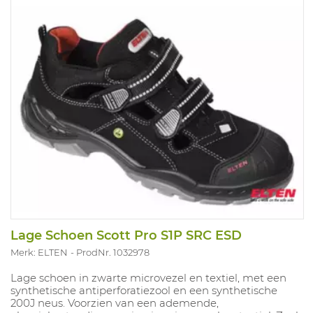
Lage Schoen Scott Pro S1P SRC ESD
Merk: ELTEN
ProdNr. 1032978
Lage schoen in zwarte microvezel en textiel, met een
synthetische antiperforatiezool en een synthetische
200J neus. Voorzien van een ademende,