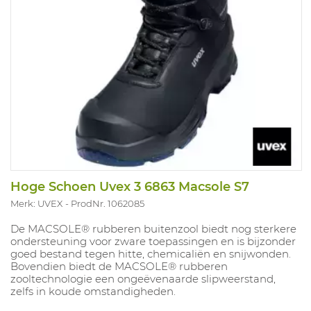
Hoge Schoen Uvex 3 6863 Macsole S7
Merk: UVEX
ProdNr. 1062085
De MACSOLE® rubberen buitenzool biedt nog sterkere
ondersteuning voor zware toepassingen en is bijzonder
goed bestand tegen hitte, chemicaliën en snijwonden.
Bovendien biedt de MACSOLE® rubberen
zooltechnologie een ongeëvenaarde slipweerstand,
zelfs in koude omstandigheden.