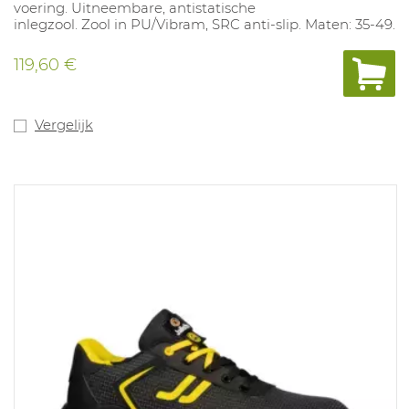
voering. Uitneembare, antistatische
inlegzool. Zool in PU/Vibram, SRC anti-slip. Maten: 35-49.
119,60 €
Vergelijk