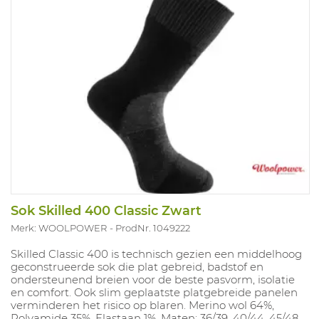
Sok Skilled 400 Classic Zwart
Merk: WOOLPOWER
ProdNr. 1049222
Skilled Classic 400 is technisch gezien een middelhoog
geconstrueerde sok die plat gebreid, badstof en
ondersteunend breien voor de beste pasvorm, isolatie
en comfort. Ook slim geplaatste platgebreide panelen
verminderen het risico op blaren. Merino wol 64%,
Polyamide 35%, Elastaan 1%. Maten: 36/39, 40/44, 45/48.