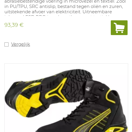
abrasiebestendige voering in microvezel en textiel. Zool
in PU/TPU, SRC antislip, bestand tegen oliën en zuren,
uitstekende afvoer van elektriciteit. Uitneembare
inlegzool ESD PRO in polyurethaan met textiel laag.
Maten: 38-47.
93,39 €
Vergelijk