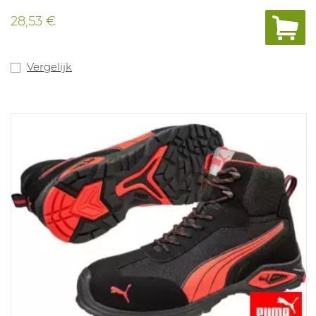
loopzool om uitglijden te voorkomen. op keramische en
stalen ondergrond .Benzine en Olie bestendige loopzool
28,53 €
. Conform : EN 13832-2:2006 ASTM F2413-11 EN ISO
20345:2011 S5 (CI)
Vergelijk