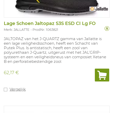
Lage Schoen Jaltopaz S3S ESD CI Lg FO
Merk: JALLATTE
ProdNr. 1063821
JALTOPAZ van het J-QUARTZ gamma van Jallatte is
een lage veiligheidsschoen, heeft een Schacht van
Putek Plus. Is antistatisch, heeft een zool van
polyurethaan J-Quartz, uitgerust met het JAL’GRIP-
systeem en een veiligheidsneus van composiet Xetane
B en perforatiebestendige zool.
EN ISO 20345:2022
62,17 €
Van 35 tot 48
Vergelijk