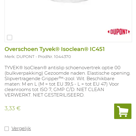
Overschoen Tyvek® Isoclean® IC451
Merk: DUPONT
ProdNr. 1044370
TYVEK® IsoClean® antislip schoenovertrek optie 00
(bulkverpakking) Gezoomde naden. Elastische opening.
Slipvertragende Gripper™-zool. Wit. Beschikbare
maten: M en L (M = tot EU 39,5 - L = tot EU 47) Voor
cleanrooms tot ISO 7, GMP C/D. NIET CLEAN
VERWERKT. NIET GESTERILISEERD.
3,33 €
Vergelijk