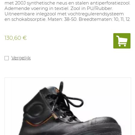
met 200J synthetische neus en stalen antiperforatiezool.
Ademende voering in textiel. Zool in PU/Rubber.
Uitneembare inlegzool met vochtregulerendsysteem
en schokabsorptie. Maten: 38-50. Breedtematen: 10, 11, 12.
130,60 €
Vergelijk