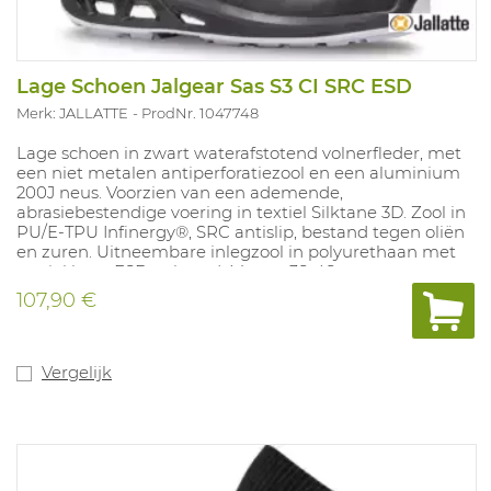
Lage Schoen Jalgear Sas S3 CI SRC ESD
Merk: JALLATTE
ProdNr. 1047748
Lage schoen in zwart waterafstotend volnerfleder, met
een niet metalen antiperforatiezool en een aluminium
200J neus. Voorzien van een ademende,
abrasiebestendige voering in textiel Silktane 3D. Zool in
PU/E-TPU Infinergy®, SRC antislip, bestand tegen oliën
en zuren. Uitneembare inlegzool in polyurethaan met
textiel laag. ESD gekeurd. Maten: 38-48.
107,90 €
Vergelijk