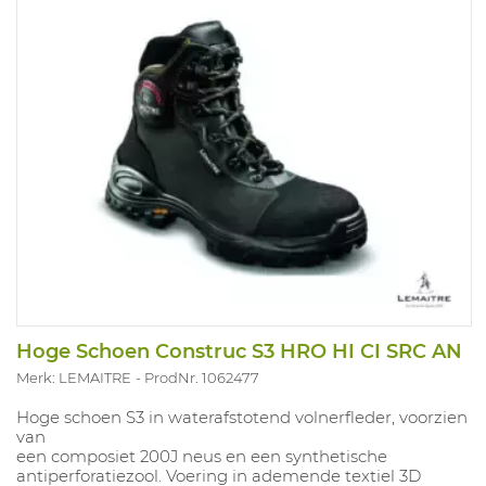
Hoge Schoen Construc S3 HRO HI CI SRC AN
Merk: LEMAITRE
ProdNr. 1062477
Hoge schoen S3 in waterafstotend volnerfleder, voorzien
van
een composiet 200J neus en een synthetische
antiperforatiezool. Voering in ademende textiel 3D