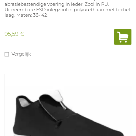
abrasiebestendige voering in leder. Zool in PU.
Uitneembare ESD inlegzool in polyurethaan met textiel
laag. Maten: 36- 42.
95,59 €
Vergelijk