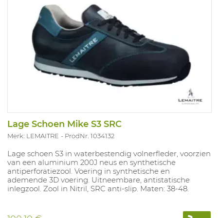
Lage Schoen Mike S3 SRC
Merk: LEMAITRE
ProdNr. 1034132
Lage schoen S3 in waterbestendig volnerfleder, voorzien
van een aluminium 200J neus en synthetische
antiperforatiezool. Voering in synthetische en
ademende 3D voering. Uitneembare, antistatische
inlegzool. Zool in Nitril, SRC anti-slip. Maten: 38-48.