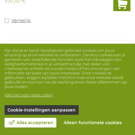
100,10 €
Vergelijk
Fijn dat je er bent! Vandeputte gebruikt cookies om jouw
ervaring op onze website te verbeteren. Dankzij cookies kan je
genieten van verschillende functies zoals het toevoegen van
veiligheidsmateriaal in je winkelmandje, het delen van
interessante artikels via sociale media of het ontvangen van
informatie op basis van jouw interesses. Door cookies te
gebruiken, krijgen wij beter inzicht in hoe onze website wordt
gebruikt en kunnen we de werking ervan beter afstemmen op
jouw noden.
Klik hier voor meer uitleg
Cookie-instellingen aanpassen
Alles accepteren
Alleen functionele cookies