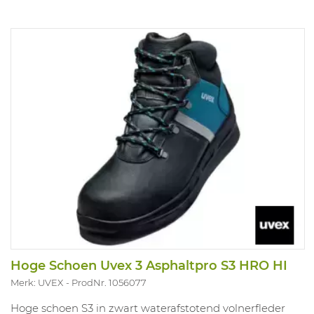
Hoge Schoen Uvex 3 Asphaltpro S3 HRO HI
Merk: UVEX
ProdNr. 1056077
Hoge schoen S3 in zwart waterafstotend volnerfleder