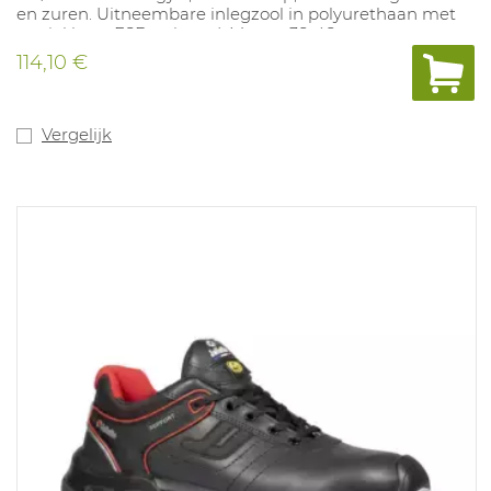
en zuren. Uitneembare inlegzool in polyurethaan met
textiel laag. ESD gekeurd. Maten: 38-48.
114,10 €
Vergelijk