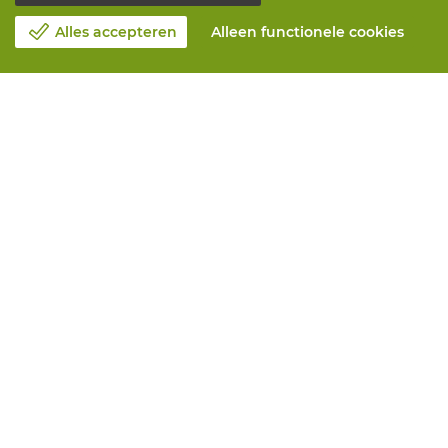
Alles accepteren
Alleen functionele cookies
Over Vandeputte
Blog
Contacteer ons
Maak een afspraak 📆
Maatschappelijk Verantwoord Ondernemen
Werken bij Vandeputte
Retourformulier
Alle diensten
Online bestellen
Onderhoud en herstelling
Aanmeetservices