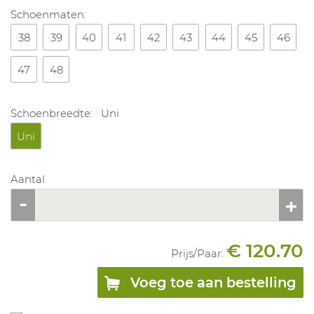
Schoenmaten:
38
39
40
41
42
43
44
45
46
47
48
Schoenbreedte:
Uni
Uni
Aantal
€ 120.70
Prijs/
Paar
:
Voeg toe aan bestelling