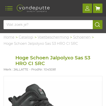
Home
Catalogi
Voetbescherming
Schoenen
Hoge Schoen Jalpolyxo Sas S3 HRO CI SRC
Hoge Schoen Jalpolyxo Sas S3
HRO CI SRC
Merk : JALLATTE
ProdNr. 1045081