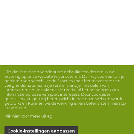
Fijn dat je er bent! Vandeputte gebruikt cookies om jouw
ervaring op onze website te verbeteren. Dankzij cookies kan je
genieten van verschillende functies zoals het toevoegen van
veiligheidsmateriaal in je winkelmandje, het delen van
interessante artikels via sociale media of het ontvangen van
informatie op basis van jouw interesses. Door cookies te
gebruiken, krijgen wij beter inzicht in hoe onze website wordt
gebruikt en kunnen we de werking ervan beter afstemmen op
jouw noden.
Klik hier voor meer uitleg
Cookie-instellingen aanpassen