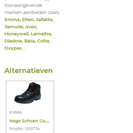
toonaangevende
merken aanbieden zoals
Emma, Elten, Jallatte,
Samurai, uvex,
Honeywell, Lemaitre,
Diadora, Bata, Cofra
,
Oxypas
,…
.
Alternatieven
EMMA
H
oge Schoen Constans S3 HRO SRC
ProdNr. 1015774