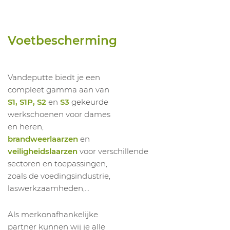
1045081010
Hoge Schoen Jalpolyxo Sas S3 HRO CI SRC
1045081011
Hoge Schoen Jalpolyxo Sas S3 HRO CI SRC
Voetbescherming
Vandeputte biedt je een
compleet gamma aan van
S1, S1P, S2
en
S3
gekeurde
werkschoenen voor dames
en heren,
brandweerlaarzen
en
veiligheidslaarzen
voor verschillende
sectoren en toepassingen,
zoals de voedingsindustrie,
laswerkzaamheden,...
Als merkonafhankelijke
partner kunnen wij je alle