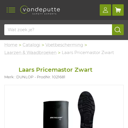
Home
Catalogi
Voetbescherming
Laarzen & Waadbroeken
Laars Pricemastor Zwart
Laars Pricemastor Zwart
Merk : DUNLOP
ProdNr. 1021681