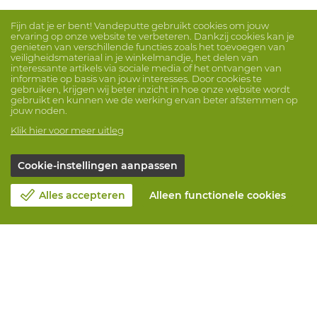
Fijn dat je er bent! Vandeputte gebruikt cookies om jouw
ervaring op onze website te verbeteren. Dankzij cookies kan je
genieten van verschillende functies zoals het toevoegen van
veiligheidsmateriaal in je winkelmandje, het delen van
interessante artikels via sociale media of het ontvangen van
informatie op basis van jouw interesses. Door cookies te
gebruiken, krijgen wij beter inzicht in hoe onze website wordt
gebruikt en kunnen we de werking ervan beter afstemmen op
jouw noden.
Klik hier voor meer uitleg
Cookie-instellingen aanpassen
Alles accepteren
Alleen functionele cookies
Over Vandeputte
Blog
Contacteer ons