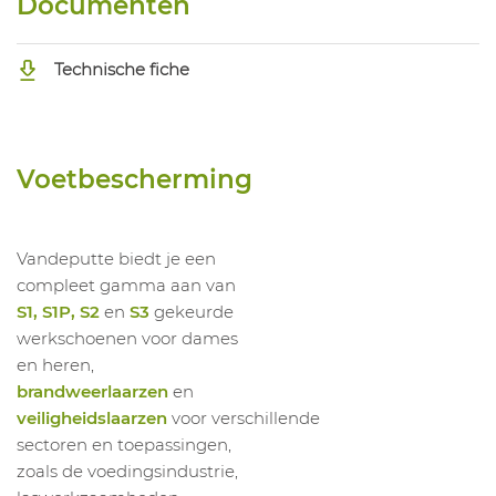
Documenten
1021681007
Laars Pricemastor Zwart
41
1021681008
Laars Pricemastor Zwart
42
Technische fiche
1021681009
Laars Pricemastor Zwart
43
1021681010
Laars Pricemastor Zwart
44
1021681011
Laars Pricemastor Zwart
45
Voetbescherming
1021681012
Laars Pricemastor Zwart
46
1021681013
Laars Pricemastor Zwart
47
Vandeputte biedt je een
compleet gamma aan van
S1, S1P, S2
en
S3
gekeurde
werkschoenen voor dames
en heren,
brandweerlaarzen
en
veiligheidslaarzen
voor verschillende
sectoren en toepassingen,
zoals de voedingsindustrie,