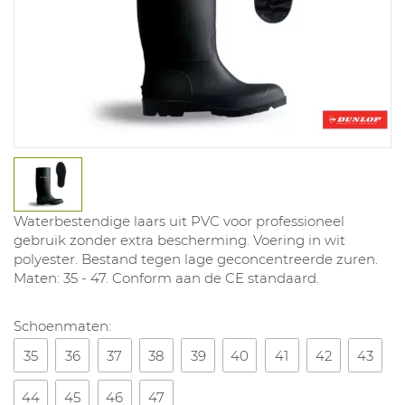
Waterbestendige laars uit PVC voor professioneel
gebruik zonder extra bescherming. Voering in wit
polyester. Bestand tegen lage geconcentreerde zuren.
Maten: 35 - 47. Conform aan de CE standaard.
Schoenmaten:
35
36
37
38
39
40
41
42
43
44
45
46
47