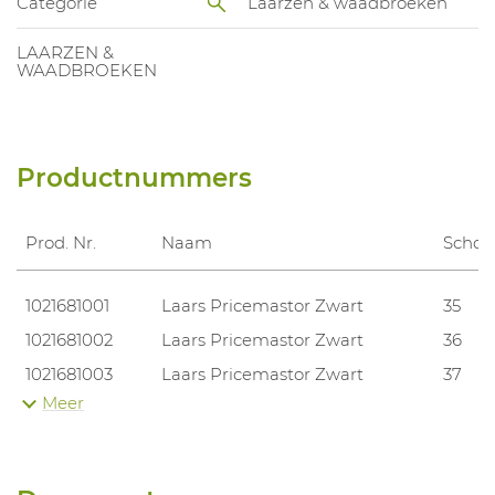
Categorie
Laarzen & waadbroeken
LAARZEN &
WAADBROEKEN
Productnummers
Prod. Nr.
Naam
Scho
1021681001
Laars Pricemastor Zwart
35
1021681002
Laars Pricemastor Zwart
36
1021681003
Laars Pricemastor Zwart
37
Meer
1021681004
Laars Pricemastor Zwart
38
1021681005
Laars Pricemastor Zwart
39
1021681006
Laars Pricemastor Zwart
40