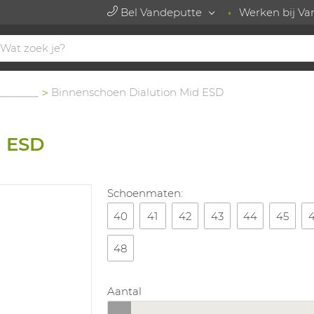
Bel Vandeputte
Werken bij Va
_______
Binnenschoen Dialution Mid ESD
d ESD
Schoenmaten:
40
41
42
43
44
45
48
Aantal