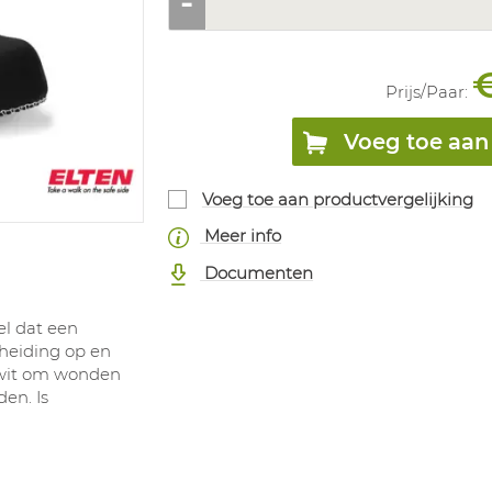
Prijs/
Paar
:
Voeg toe aan 
Voeg toe aan productvergelijking
Meer info
Documenten
el dat een
eiding op en
n wit om wonden
en. Is