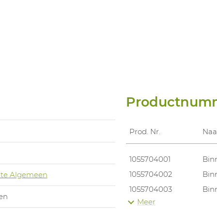
Productnum
Prod. Nr.
Na
1055704001
Bin
1055704002
Bin
te Algemeen
1055704003
Bin
en
Meer
1055704004
Bin