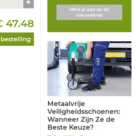
Meld je aan op de
nieuwsbrief
€ 47.48
bestelling
Metaalvrije
Veiligheidsschoenen:
Wanneer Zijn Ze de
Beste Keuze?