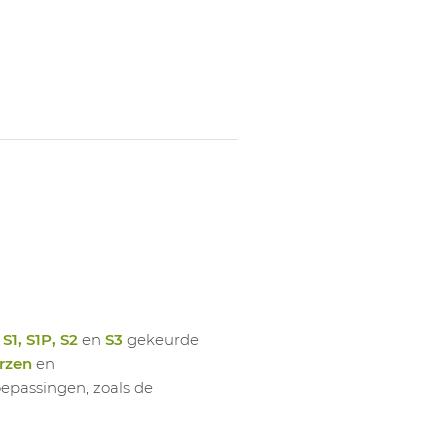
1055704005
Bin
1055704006
Bin
1055704007
Bin
1055704008
Bin
1055704009
Bin
n
S1, S1P, S2
en
S3
gekeurde
rzen
en
oepassingen, zoals de