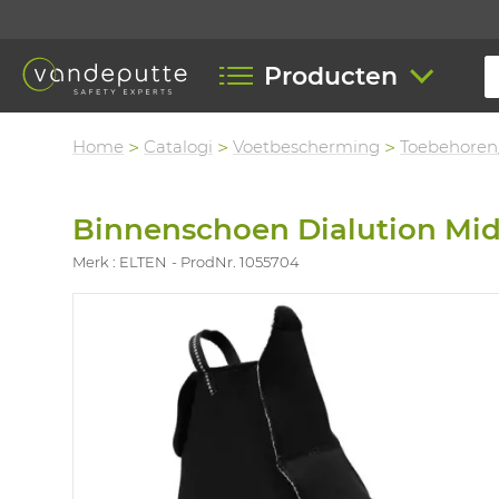
Producten
Home
Catalogi
Voetbescherming
Toebehoren
Binnenschoen Dialution Mi
Merk : ELTEN
ProdNr. 1055704