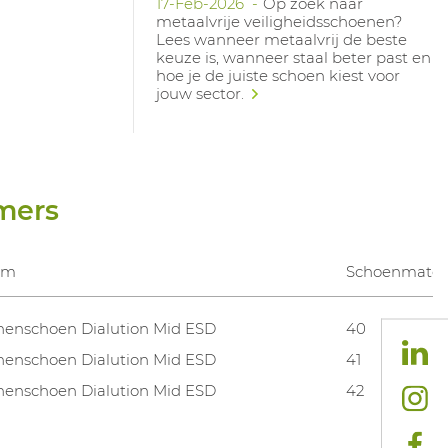
17-Feb-2026
Op zoek naar
metaalvrije veiligheidsschoenen?
Lees wanneer metaalvrij de beste
keuze is, wanneer staal beter past en
hoe je de juiste schoen kiest voor
jouw sector.
mers
am
Schoenmate
nenschoen Dialution Mid ESD
40
nenschoen Dialution Mid ESD
41
nenschoen Dialution Mid ESD
42
nenschoen Dialution Mid ESD
43