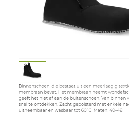
Binnenschoen, die bestaat uit een meerlaagig texti
membraan bevat. Het membraan neemt wondafsch
geeft het niet af aan de buitenschoen. Van binne
snel te ontdekken. Zacht gepolsterd met enkele nad
uitneembaar en wasbaar tot 60°C. Maten: 40-48.