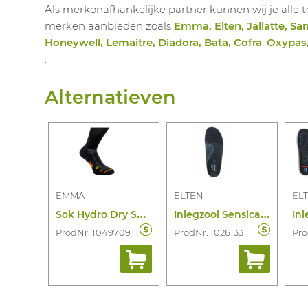
Als merkonafhankelijke partner kunnen wij je all
merken aanbieden zoals
Emma, Elten, Jallatte, Sa
Honeywell, Lemaitre, Diadora, Bata, Cofra
,
Oxypas
.
Alternatieven
EMMA
ELTEN
EL
S
ok Hydro Dry Sustainable
I
nlegzool Sensicare Mid
ProdNr. 1049709
ProdNr. 1026133
Pro