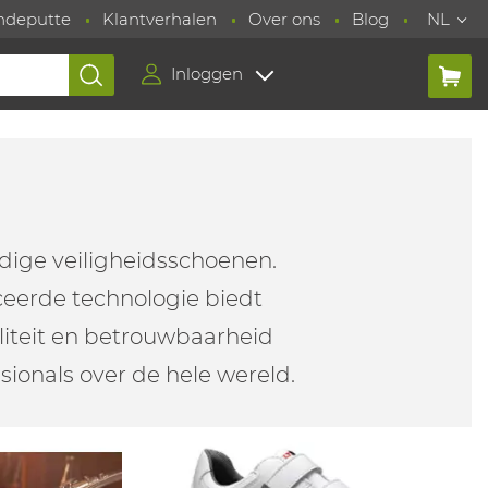
ndeputte
Klantverhalen
Over ons
Blog
NL
Inloggen
dige veiligheidsschoenen.
eerde technologie biedt
iteit en betrouwbaarheid
ionals over de hele wereld.