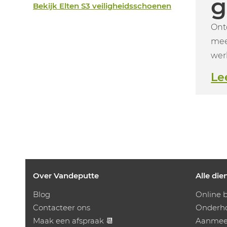
g
Bekijk Elten S3 veiligheidsschoenen
Ont
mee
wer
Le
Over Vandeputte
Alle die
Blog
Online b
Contacteer ons
Onderho
Maak een afspraak 📆
Aanmeet