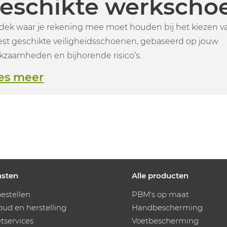
eschikte werkscho
dek waar je rekening mee moet houden bij het kiezen v
st geschikte veiligheidsschoenen, gebaseerd op jouw
kzaamheden en bijhorende risico’s.
es meer
nsten
Alle producten
estellen
PBM's op maat
ud en herstelling
Handbescherming
services
Voetbescherming