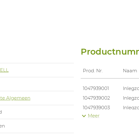
Productnum
ELL
Prod. Nr.
Naam
1047939001
Inlegz
te Algemeen
1047939002
Inlegz
1047939003
Inlegz
d
Meer
1047939004
Inlegz
en
1047939005
Inlegz
1047939006
Inlegz