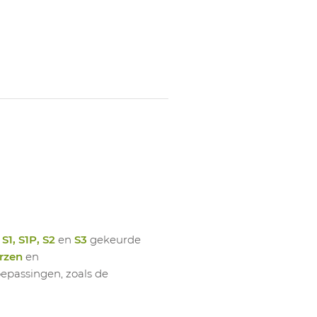
1047939007
Inlegz
1047939008
Inlegz
1047939009
Inlegz
1047939010
Inlegz
1047939011
Inlegz
1047939012
Inlegz
1047939013
Inlegz
1047939014
Inlegz
1047939015
Inlegz
n
S1, S1P, S2
en
S3
gekeurde
rzen
en
oepassingen, zoals de