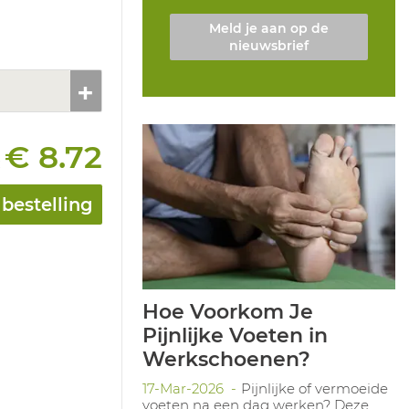
Meld je aan op de
nieuwsbrief
€ 8.72
:
bestelling
Hoe Voorkom Je
Pijnlijke Voeten in
Werkschoenen?
17-Mar-2026
Pijnlijke of vermoeide
voeten na een dag werken? Deze