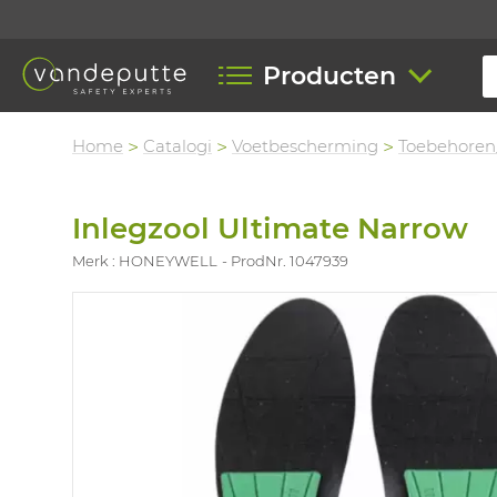
Producten
Home
Catalogi
Voetbescherming
Toebehoren
Inlegzool Ultimate Narrow
Merk : HONEYWELL
ProdNr. 1047939