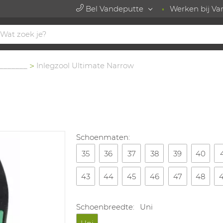
Bel Vandeputte
Werken bij Va
_______
Inlegzool Ultimate Narrow
Schoenmaten:
35
36
37
38
39
40
43
44
45
46
47
48
Schoenbreedte:
Uni