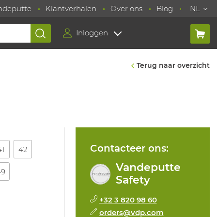
ndeputte
Klantverhalen
Over ons
Blog
NL
Inloggen
Terug naar overzicht
Contacteer ons:
41
42
Vandeputte
49
Safety
+32 3 820 98 60
orders@vdp.com