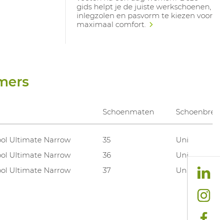
gids helpt je de juiste werkschoenen,
inlegzolen en pasvorm te kiezen voor
maximaal comfort.
mers
Schoenmaten
Schoenbree
ool Ultimate Narrow
35
Uni
ool Ultimate Narrow
36
Uni
ool Ultimate Narrow
37
Uni
ool Ultimate Narrow
38
Uni
ool Ultimate Narrow
39
Uni
ool Ultimate Narrow
40
Uni