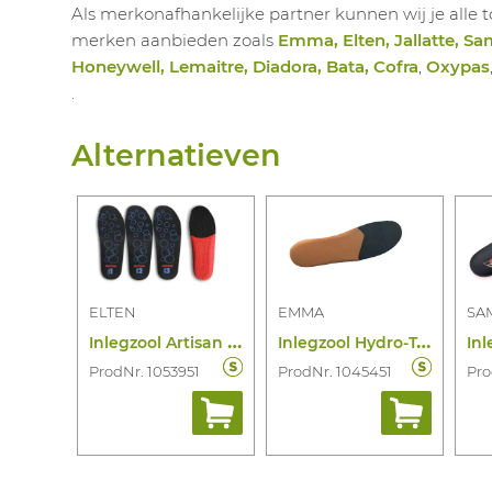
Als merkonafhankelijke partner kunnen wij je all
merken aanbieden zoals
Emma, Elten, Jallatte, Sa
Honeywell, Lemaitre, Diadora, Bata, Cofra
,
Oxypas
.
Alternatieven
ELTEN
EMMA
SA
I
nlegzool Artisan ESD
I
nlegzool Hydro-Tec Comfort Soft
ProdNr. 1053951
ProdNr. 1045451
Pro