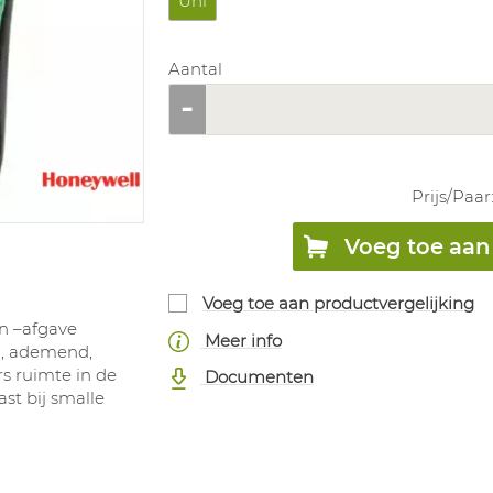
Uni
Aantal
Prijs/
Paar
Voeg toe aan 
Voeg toe aan productvergelijking
n –afgave
Meer info
l, ademend,
rs ruimte in de
Documenten
t bij smalle