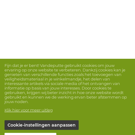
Fijn dat je er bent! Vandeputte gebruikt cookies om jouw
ervaring op onze website te verbeteren. Dankzij cookies kan je
genieten van verschillende functies zoals het toevoegen van
veiligheidsmateriaal in je winkelmandje, het delen van
interessante artikels via sociale media of het ontvangen van
informatie op basis van jouw interesses. Door cookies te
gebruiken, krijgen wij beter inzicht in hoe onze website wordt
gebruikt en kunnen we de werking ervan beter afstemmen op
jouw noden.
Klik hier voor meer uitleg
Cookie-instellingen aanpassen