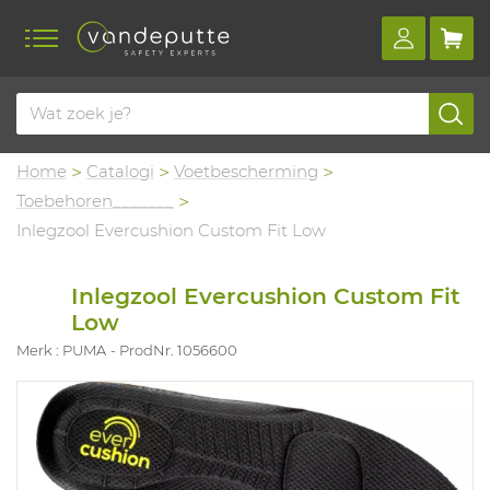
Home
Catalogi
Voetbescherming
Toebehoren_______
Inlegzool Evercushion Custom Fit Low
Inlegzool Evercushion Custom Fit
Low
Merk : PUMA
ProdNr. 1056600