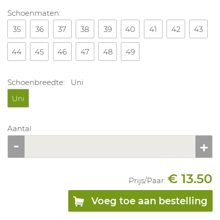
Schoenmaten:
35
36
37
38
39
40
41
42
43
44
45
46
47
48
49
Schoenbreedte:
Uni
Uni
Aantal
€ 13.50
Prijs/
Paar
:
Voeg toe aan bestelling