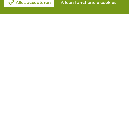
Alles accepteren
Alleen functionele cookies
Over Vandeputte
Blog
Contacteer ons
Maak een afspraak 📆
Maatschappelijk Verantwoord Ondernemen
Werken bij Vandeputte
Retourformulier
Alle diensten
Online bestellen
Onderhoud en herstelling
Aanmeetservices
Bedrukkingen