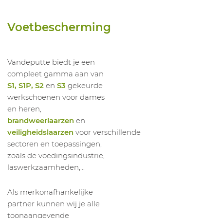
1056600010
Inlegzool Evercushion Custom Fit Low
1056600011
Inlegzool Evercushion Custom Fit Low
Voetbescherming
1056600012
Inlegzool Evercushion Custom Fit Low
1056600013
Inlegzool Evercushion Custom Fit Low
1056600014
Inlegzool Evercushion Custom Fit Low
Vandeputte biedt je een
compleet gamma aan van
1056600015
Inlegzool Evercushion Custom Fit Low
S1, S1P, S2
en
S3
gekeurde
werkschoenen voor dames
en heren,
brandweerlaarzen
en
veiligheidslaarzen
voor verschillende
sectoren en toepassingen,
zoals de voedingsindustrie,
laswerkzaamheden,...
Als merkonafhankelijke
partner kunnen wij je alle
toonaangevende