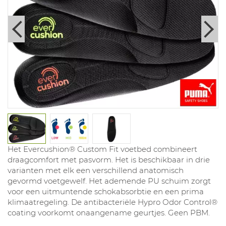
Het Evercushion® Custom Fit voetbed combineert
draagcomfort met pasvorm. Het is beschikbaar in drie
varianten met elk een verschillend anatomisch
gevormd voetgewelf. Het ademende PU schuim zorgt
voor een uitmuntende schokabsorbtie en een prima
klimaatregeling. De antibacteriële Hypro Odor Control®
coating voorkomt onaangename geurtjes. Geen PBM.