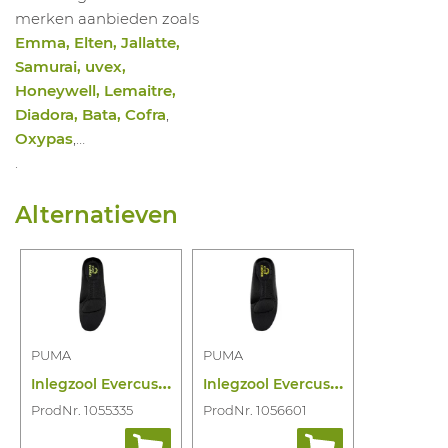
merken aanbieden zoals
Emma, Elten, Jallatte,
Samurai, uvex,
Honeywell, Lemaitre,
Diadora, Bata, Cofra
,
Oxypas
,…
.
Alternatieven
PUMA
PUMA
I
nlegzool Evercushion Custom Fit Mid
I
nlegzool Evercushion Custom Fit High
ProdNr. 1055335
ProdNr. 1056601