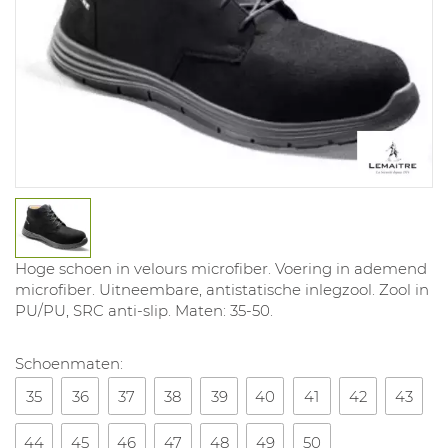
Hoge schoen in velours microfiber. Voering in ademend
microfiber. Uitneembare, antistatische inlegzool. Zool in
PU/PU, SRC anti-slip. Maten: 35-50.
Schoenmaten:
35
36
37
38
39
40
41
42
43
44
45
46
47
48
49
50