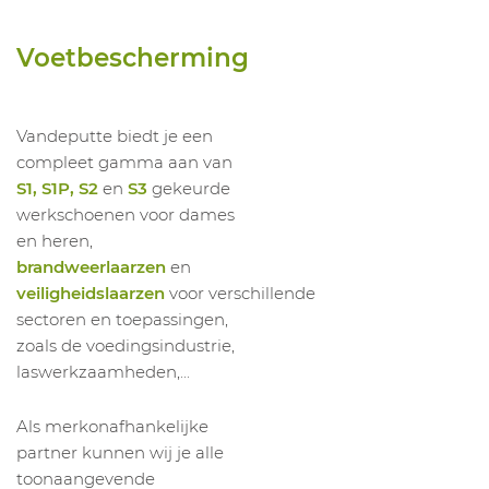
1056805011
Hoge Schoen Chukka Zwart O2 CI SRC
Voetbescherming
1056805012
Hoge Schoen Chukka Zwart O2 CI SRC
1056805013
Hoge Schoen Chukka Zwart O2 CI SRC
1056805014
Hoge Schoen Chukka Zwart O2 CI SRC
Vandeputte biedt je een
compleet gamma aan van
1056805015
Hoge Schoen Chukka Zwart O2 CI SRC
S1, S1P, S2
en
S3
gekeurde
1056805016
Hoge Schoen Chukka Zwart O2 CI SRC
werkschoenen voor dames
en heren,
brandweerlaarzen
en
veiligheidslaarzen
voor verschillende
sectoren en toepassingen,
zoals de voedingsindustrie,
laswerkzaamheden,...
Als merkonafhankelijke
partner kunnen wij je alle
toonaangevende