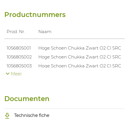
Productnummers
Prod. Nr.
Naam
1056805001
Hoge Schoen Chukka Zwart O2 CI SRC
1056805002
Hoge Schoen Chukka Zwart O2 CI SRC
1056805003
Hoge Schoen Chukka Zwart O2 CI SRC
Meer
1056805004
Hoge Schoen Chukka Zwart O2 CI SRC
1056805005
Hoge Schoen Chukka Zwart O2 CI SRC
1056805006
Hoge Schoen Chukka Zwart O2 CI SRC
Documenten
1056805007
Hoge Schoen Chukka Zwart O2 CI SRC
1056805008
Hoge Schoen Chukka Zwart O2 CI SRC
Technische fiche
1056805009
Hoge Schoen Chukka Zwart O2 CI SRC
1056805010
Hoge Schoen Chukka Zwart O2 CI SRC