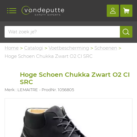
Home
Catalogi
Voetbescherming
Schoenen
Hoge Schoen Chukka Zwart O2 CI SRC
Hoge Schoen Chukka Zwart O2 CI
SRC
Merk : LEMAITRE
ProdNr. 1056805