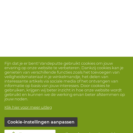
Fijn dat je er bent! Vandeputte gebruikt cookies om jouw
ervaring op onze website te verbeteren. Dankzij cookies kan je
genieten van verschillende functies zoals het toevoegen van
veiligheidsmateriaal in je winkelmandje, het delen van
interessante artikels via sociale media of het ontvangen van
informatie op basis van jouw interesses. Door cookies te
gebruiken, krijgen wij beter inzicht in hoe onze website wordt
gebruikt en kunnen we de werking ervan beter afstemmen op
jouw noden.
Klik hier voor meer uitleg
Cookie-instellingen aanpassen