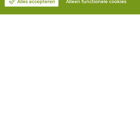
Alles accepteren
Alleen functionele cookies
Over Vandeputte
Blog
Contacteer ons
Maak een afspraak 📆
Maatschappelijk Verantwoord Ondernemen
Werken bij Vandeputte
Retourformulier
Alle diensten
Online bestellen
Onderhoud en herstelling
Aanmeetservices
Bedrukkingen