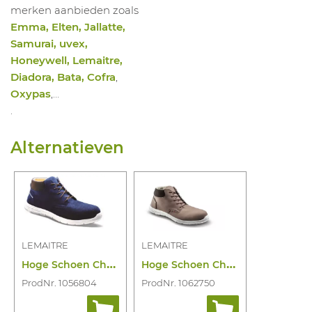
merken aanbieden zoals
Emma, Elten, Jallatte,
Samurai, uvex,
Honeywell, Lemaitre,
Diadora, Bata, Cofra
,
Oxypas
,…
.
Alternatieven
LEMAITRE
LEMAITRE
H
oge Schoen Chukka Marine O2 CI SRC
H
oge Schoen Chukka Sable O2 CI SRC
ProdNr. 1056804
ProdNr. 1062750