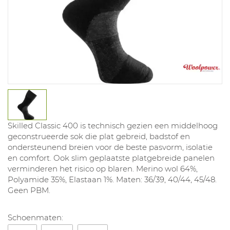
Skilled Classic 400 is technisch gezien een middelhoog
geconstrueerde sok die plat gebreid, badstof en
ondersteunend breien voor de beste pasvorm, isolatie
en comfort. Ook slim geplaatste platgebreide panelen
verminderen het risico op blaren. Merino wol 64%,
Polyamide 35%, Elastaan 1%. Maten: 36/39, 40/44, 45/48.
Geen PBM.
Schoenmaten: