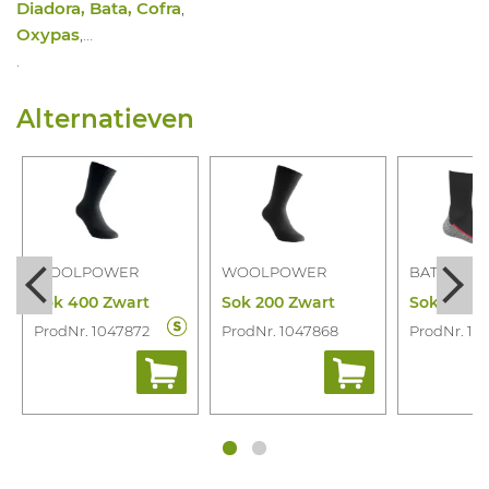
Diadora, Bata, Cofra
,
Oxypas
,…
.
Alternatieven
WOOLPOWER
WOOLPOWER
BATA
Sok 400 Zwart
Sok 200 Zwart
ProdNr. 1047872
ProdNr. 1047868
ProdNr. 10