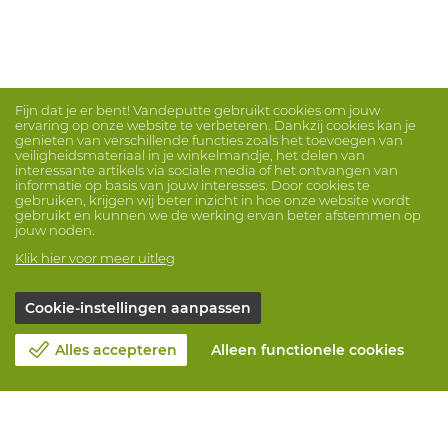
Fijn dat je er bent! Vandeputte gebruikt cookies om jouw
ervaring op onze website te verbeteren. Dankzij cookies kan je
genieten van verschillende functies zoals het toevoegen van
veiligheidsmateriaal in je winkelmandje, het delen van
interessante artikels via sociale media of het ontvangen van
informatie op basis van jouw interesses. Door cookies te
gebruiken, krijgen wij beter inzicht in hoe onze website wordt
gebruikt en kunnen we de werking ervan beter afstemmen op
jouw noden.
Klik hier voor meer uitleg
Cookie-instellingen aanpassen
Alles accepteren
Alleen functionele cookies
Over Vandeputte