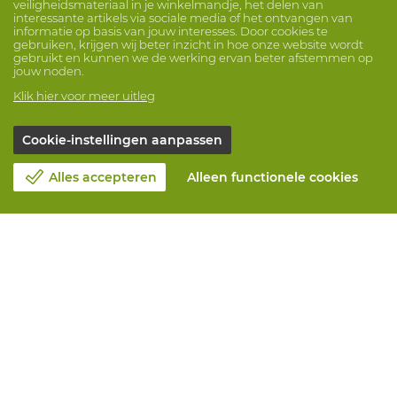
veiligheidsmateriaal in je winkelmandje, het delen van
interessante artikels via sociale media of het ontvangen van
informatie op basis van jouw interesses. Door cookies te
gebruiken, krijgen wij beter inzicht in hoe onze website wordt
gebruikt en kunnen we de werking ervan beter afstemmen op
jouw noden.
Klik hier voor meer uitleg
Cookie-instellingen aanpassen
Alles accepteren
Alleen functionele cookies
Over Vandeputte
Blog
Contacteer ons
Maak een afspraak 📆
Maatschappelijk Verantwoord Ondernemen
Werken bij Vandeputte