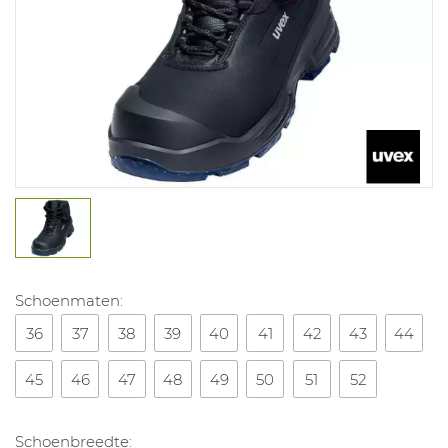
Schoenmaten:
36
37
38
39
40
41
42
43
44
45
46
47
48
49
50
51
52
Schoenbreedte: