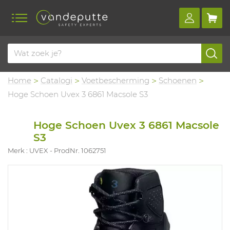
Home
Catalogi
Voetbescherming
Schoenen
Hoge Schoen Uvex 3 6861 Macsole S3
Hoge Schoen Uvex 3 6861 Macsole
S3
Merk : UVEX
ProdNr. 1062751