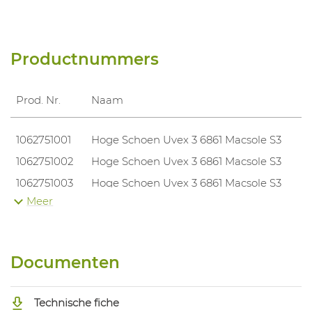
Productnummers
Prod. Nr.
Naam
1062751001
Hoge Schoen Uvex 3 6861 Macsole S3
1062751002
Hoge Schoen Uvex 3 6861 Macsole S3
1062751003
Hoge Schoen Uvex 3 6861 Macsole S3
Meer
1062751004
Hoge Schoen Uvex 3 6861 Macsole S3
1062751005
Hoge Schoen Uvex 3 6861 Macsole S3
1062751006
Hoge Schoen Uvex 3 6861 Macsole S3
Documenten
1062751007
Hoge Schoen Uvex 3 6861 Macsole S3
1062751008
Hoge Schoen Uvex 3 6861 Macsole S3
Technische fiche