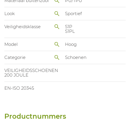
Materiaal buitenzool
PU/TPU
Look
Sportief
Veiligheidsklasse
S1P
S1PL
Model
Hoog
Categorie
Schoenen
VEILIGHEIDSSCHOENEN
200 JOULE
EN-ISO 20345
Productnummers