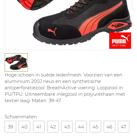
Hoge schoen in suède leder/mesh. Voorzien van een
aluminium 200J neus en een synthetische
antiperforatiezool. BreathActive voering. Loopzool in
PU/TPU. Uitneembare inlegzool in polyurethaan met
textiel laag. Maten: 39-47.
Schoenmaten:
39
40
41
42
43
44
45
46
47