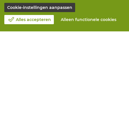
Cookie-instellingen aanpassen
Alles accepteren
Alleen functionele cookies
Over Vandeputte
Blog
Contacteer ons
Maak een afspraak 📆
Maatschappelijk Verantwoord Ondernemen
Werken bij Vandeputte
Retourformulier
Alle diensten
Online bestellen
Onderhoud en herstelling