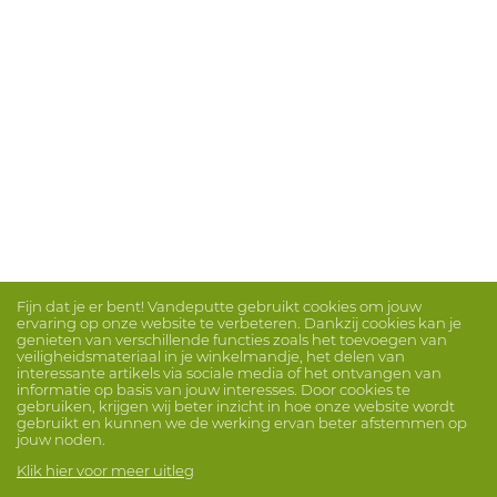
Fijn dat je er bent! Vandeputte gebruikt cookies om jouw
ervaring op onze website te verbeteren. Dankzij cookies kan je
genieten van verschillende functies zoals het toevoegen van
veiligheidsmateriaal in je winkelmandje, het delen van
interessante artikels via sociale media of het ontvangen van
informatie op basis van jouw interesses. Door cookies te
gebruiken, krijgen wij beter inzicht in hoe onze website wordt
gebruikt en kunnen we de werking ervan beter afstemmen op
jouw noden.
Klik hier voor meer uitleg