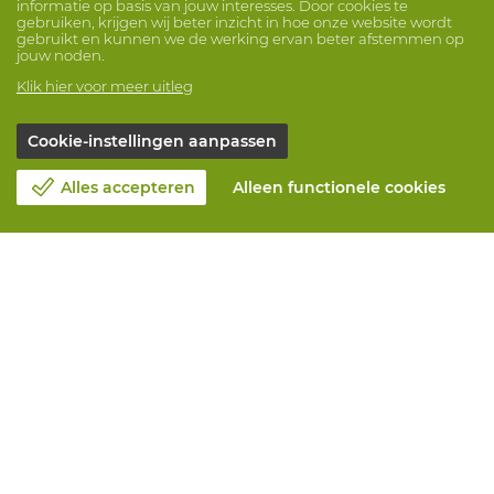
informatie op basis van jouw interesses. Door cookies te
gebruiken, krijgen wij beter inzicht in hoe onze website wordt
gebruikt en kunnen we de werking ervan beter afstemmen op
jouw noden.
Klik hier voor meer uitleg
Cookie-instellingen aanpassen
Alles accepteren
Alleen functionele cookies
Over Vandeputte
Blog
Contacteer ons
Maak een afspraak 📆
Maatschappelijk Verantwoord Ondernemen
Werken bij Vandeputte
Retourformulier