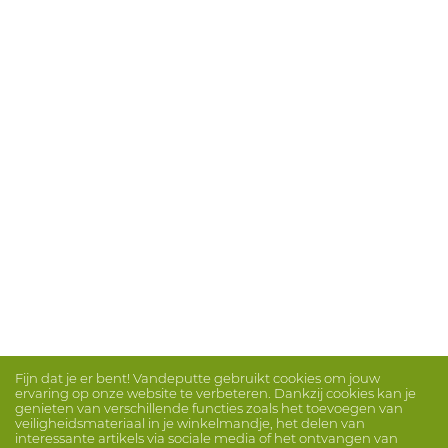
Fijn dat je er bent! Vandeputte gebruikt cookies om jouw
ervaring op onze website te verbeteren. Dankzij cookies kan je
genieten van verschillende functies zoals het toevoegen van
veiligheidsmateriaal in je winkelmandje, het delen van
interessante artikels via sociale media of het ontvangen van