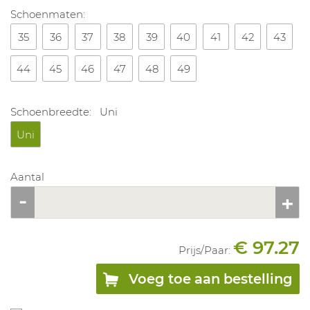
Schoenmaten:
35
36
37
38
39
40
41
42
43
44
45
46
47
48
49
Schoenbreedte:
Uni
Uni
Aantal
€ 97.27
Prijs/
Paar
:
Voeg toe aan bestelling