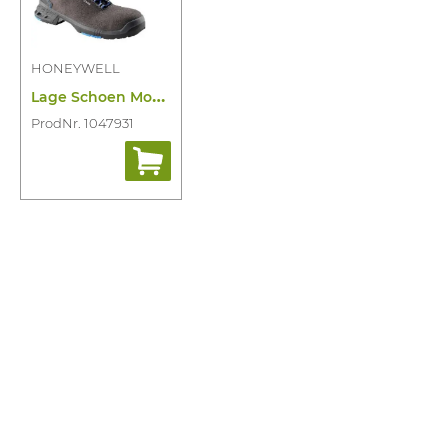
HONEYWELL
L
age Schoen Move S3 HI CI SRC ESD
ProdNr. 1047931