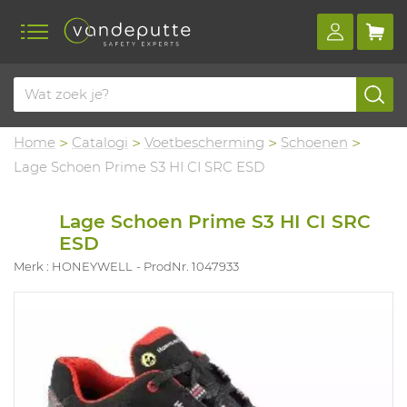
Home
Catalogi
Voetbescherming
Schoenen
Lage Schoen Prime S3 HI CI SRC ESD
Lage Schoen Prime S3 HI CI SRC
ESD
Merk : HONEYWELL
ProdNr. 1047933