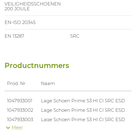
VEILIGHEIDSSCHOENEN
200 JOULE
EN-ISO 20345
EN 13287
: SRC
Productnummers
Prod. Nr.
Naam
1047933001
Lage Schoen Prime S3 HI CI SRC ESD
1047933002
Lage Schoen Prime S3 HI CI SRC ESD
1047933003
Lage Schoen Prime S3 HI CI SRC ESD
Meer
1047933004
Lage Schoen Prime S3 HI CI SRC ESD