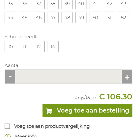
35
36
37
38
39
40
41
42
43
44
45
46
47
48
49
50
51
52
Schoenbreedte:
10
11
12
14
Aantal
€ 106.30
Prijs/
Paar
:
Voeg toe aan bestelling
Voeg toe aan productvergelijking
Meer info