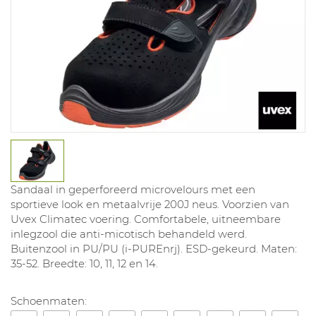
Sandaal in geperforeerd microvelours met een
sportieve look en metaalvrije 200J neus. Voorzien van
Uvex Climatec voering. Comfortabele, uitneembare
inlegzool die anti-micotisch behandeld werd.
Buitenzool in PU/PU (i-PUREnrj). ESD-gekeurd. Maten:
35-52. Breedte: 10, 11, 12 en 14.
Schoenmaten: