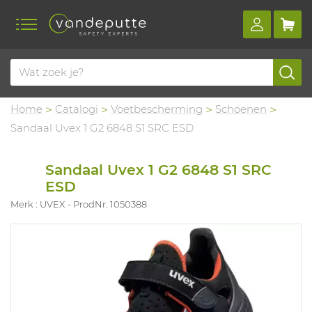
Home
Catalogi
Voetbescherming
Schoenen
Sandaal Uvex 1 G2 6848 S1 SRC ESD
Sandaal Uvex 1 G2 6848 S1 SRC
ESD
Merk : UVEX
ProdNr. 1050388