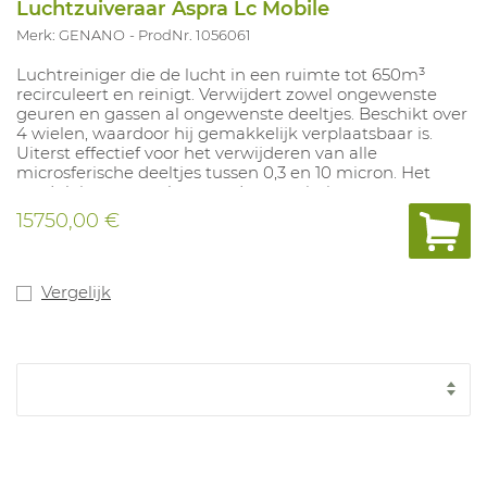
Luchtzuiveraar Aspra Lc Mobile
Merk: GENANO
ProdNr. 1056061
Luchtreiniger die de lucht in een ruimte tot 650m³
recirculeert en reinigt. Verwijdert zowel ongewenste
geuren en gassen al ongewenste deeltjes. Beschikt over
4 wielen, waardoor hij gemakkelijk verplaatsbaar is.
Uiterst effectief voor het verwijderen van alle
microsferische deeltjes tussen 0,3 en 10 micron. Het
modulair ontwerp laat toe de capaciteit aan uw
behoeften aan te passen.
15750,00 €
Vergelijk