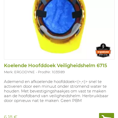
Koelende Hoofddoek Veiligheidshelm 6715
Merk: ERGODYNE
ProdNr. 1035189
Ademend en afkoelende hoofddoek<(>,<)> snel te
activeren door een minuut onder stromend water te
houden. Met bevestigingshaakjes om vast te maken
aan de hoofdband van veiligheidshelm. Herbruikbaar
door opnieuw nat te maken. Geen PBM
6,18 €