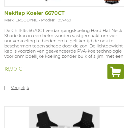
Nekflap Koeler 6670CT
Merk: ERGODYNE
ProdNr. 1057459
De Chill-Its 6670CT verdampingskoeling Hard Hat Neck
Shade kan in een helm worden vastgemaakt om vier
uur verkoeling te bieden en te gelijkertijd de nek te
beschermen tegen schade door de zon. De lichtgewicht
kap is voorzien van geavanceerde PVA-koeltechnologie
voor onmiddellijke koeling zonder bulk of slijm, met een
breed paneel dat zich naar beneden uitstrekt voor
volledige bedekking van de a chterkant van de nek.
18,90 €
Deze helm-nekkap past op de meeste
veiligheidshelmen en veiligheidshelmen en kan
eenvoudig en veilig aan de ophanging worden
bevestigd met twee klittenbandriemen.
Vergelijk