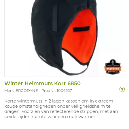
Winter Helmmuts Kort 6850
Merk: ERGODYNE
ProdNr. 1006337
Korte wintermuts in 2 lagen katoen om in extreem
koude omstandigheden onder veiligheidshelm te
dragen. Voorzien van reflecterende strippen, met aan
beide zijden ruimte voor een mutswarmer.