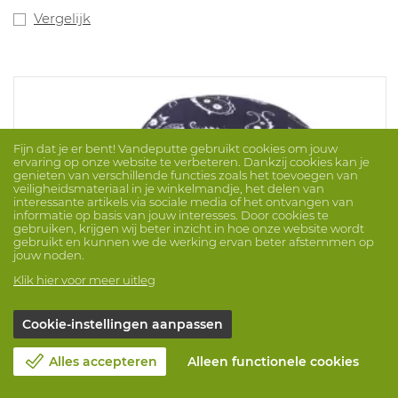
Vergelijk
Fijn dat je er bent! Vandeputte gebruikt cookies om jouw
ervaring op onze website te verbeteren. Dankzij cookies kan je
genieten van verschillende functies zoals het toevoegen van
veiligheidsmateriaal in je winkelmandje, het delen van
interessante artikels via sociale media of het ontvangen van
informatie op basis van jouw interesses. Door cookies te
gebruiken, krijgen wij beter inzicht in hoe onze website wordt
gebruikt en kunnen we de werking ervan beter afstemmen op
jouw noden.
Klik hier voor meer uitleg
Cookie-instellingen aanpassen
Alles accepteren
Alleen functionele cookies
Cooling Bandana 6710CT Navy Western