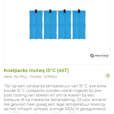
Koelpacks Inuteq 15°C (4ST)
Merk: INUTEQ
ProdNr. 1037602
"IJs" op een constante temperatuur van 15˚C. eze extra
koude 15˚C coolpacks worden vooral ingezet bij pre-
post cooling van atleten en om te koelen bij een
blessure of na medische behandeling. Of voor iemand
die gewoon heel graag een lage temperatuur koeling
op het lichaam verkiest. e enige REACH geregistreerd
en USDA gecertificeerde 100% bio PCM op de markt!