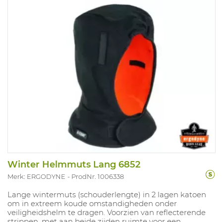
Winter Helmmuts Lang 6852
Merk: ERGODYNE
ProdNr. 1006338
Lange wintermuts (schouderlengte) in 2 lagen katoen
om in extreem koude omstandigheden onder
veiligheidshelm te dragen. Voorzien van reflecterende
strippen, met aan beide zijden ruimte voor een