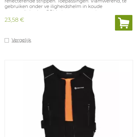
reflecterende strippen. Toepassingen: Vlamwerend, te
gebruiken onder ve iligheidshelm in koude
omstandigheden. PBM niet van toepassing
23,58 €
Vergelijk