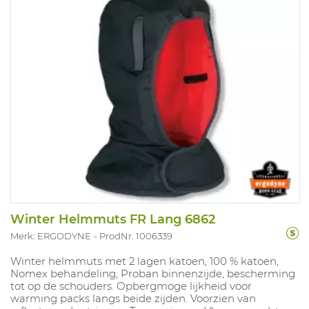
Winter Helmmuts FR Lang 6862
Merk: ERGODYNE
ProdNr. 1006339
Winter helmmuts met 2 lagen katoen, 100 % katoen,
Nomex behandeling, Proban binnenzijde, bescherming
tot op de schouders. Opbergmoge lijkheid voor
warming packs langs beide zijden. Voorzien van