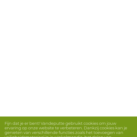
Fijn dat je er bent! Vandeputte gebruikt cookies om jouw
ervaring op onze website te verbeteren. Dankzij cookies kan je
genieten van verschillende functies zoals het toevoegen van
veiligheidsmateriaal in je winkelmandje, het delen van