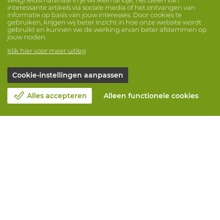
interessante artikels via sociale media of het ontvangen van
informatie op basis van jouw interesses. Door cookies te
gebruiken, krijgen wij beter inzicht in hoe onze website wordt
gebruikt en kunnen we de werking ervan beter afstemmen op
jouw noden.
Klik hier voor meer uitleg
Cookie-instellingen aanpassen
Alles accepteren
Alleen functionele cookies
Over Vandeputte
Blog
Contacteer ons
Maak een afspraak 📆
Maatschappelijk Verantwoord Ondernemen
Werken bij Vandeputte