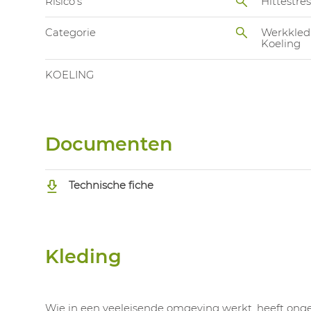
Risico's
Hittestres
Categorie
Werkkled
Koeling
KOELING
Documenten
Technische fiche
Kleding
Wie in een veeleisende omgeving werkt, heeft onget