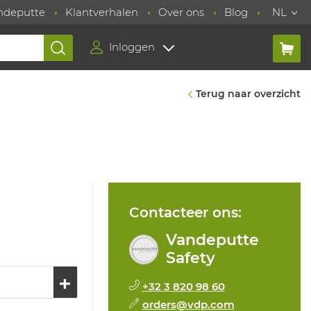
ndeputte
Klantverhalen
Over ons
Blog
NL
Inloggen
Terug naar overzicht
Contacteer ons:
Vandeputte
Safety
+32 3 820 98 60
orders@vdp.com