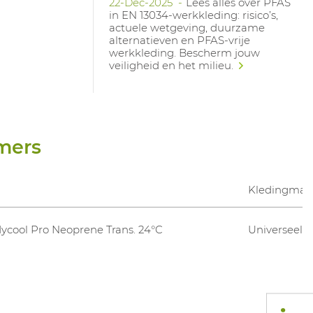
22-Dec-2025
Lees alles over PFAS
in EN 13034-werkkleding: risico’s,
actuele wetgeving, duurzame
alternatieven en PFAS-vrije
werkkleding. Bescherm jouw
veiligheid en het milieu.
mers
Kledingmat
ycool Pro Neoprene Trans. 24°C
Universeel