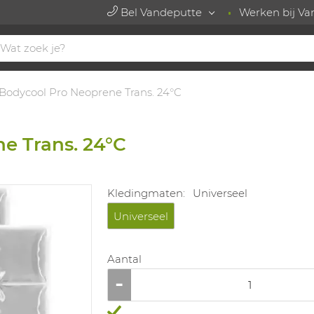
Bel Vandeputte
Werken bij Va
Bodycool Pro Neoprene Trans. 24°C
e Trans. 24°C
Kledingmaten:
Universeel
Universeel
Aantal