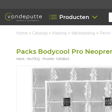
Producten
Home
Catalogi
Kleding
Werkkleding
Packs 
Packs Bodycool Pro Neopren
Merk : INUTEQ
ProdNr. 1063845