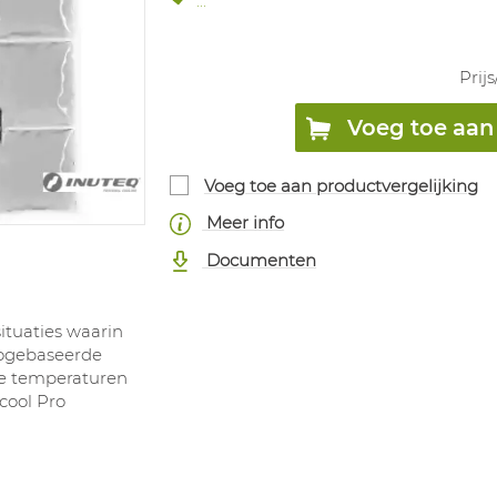
...
Prijs
Voeg toe aan 
Voeg toe aan productvergelijking
Meer info
Documenten
situaties waarin
iogebaseerde
e temperaturen
ycool Pro