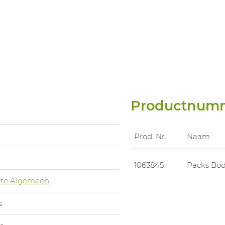
Productnum
Prod. Nr.
Naam
1063845
Packs Bod
te Algemeen
s