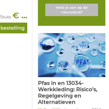
Meld je aan op de
nieuwsbrief
€ ...
/
Stuks
:
bestelling
Pfas in en 13034-
Werkkleding: Risico’s,
Regelgeving en
Alternatieven