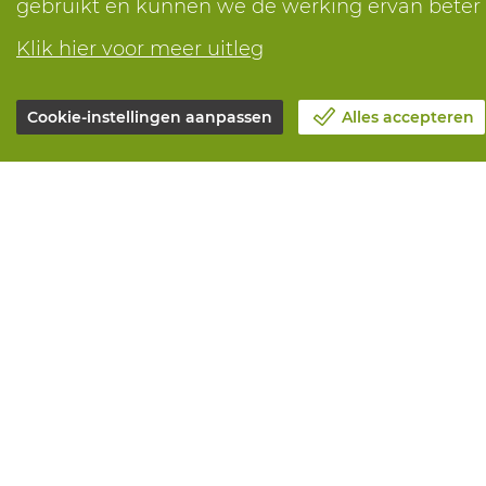
gebruikt en kunnen we de werking ervan bete
Klik hier voor meer uitleg
Cookie-instellingen aanpassen
Alles accepteren
Over Vandeputte
Alle diensten
Blog
Online beste
Contacteer ons
Onderhoud en
Maak een afspraak 📆
Aanmeetserv
Maatschappelijk Verantwoord
Bedrukkinge
Ondernemen
Distributiea
Werken bij Vandeputte
Advies nodig?
Retourformulier