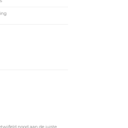
s
ing
wijfeld nood aan de juiste