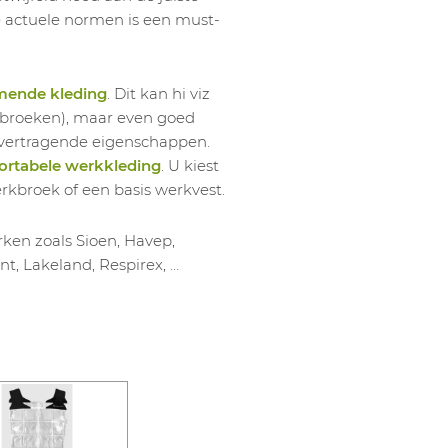
le actuele normen is een must-
mende kleding
. Dit kan hi viz
werkbroeken), maar even goed
mvertragende eigenschappen.
rtabele werkkleding
. U kiest
erkbroek of een basis werkvest.
ken zoals Sioen, Havep,
nt, Lakeland, Respirex, …