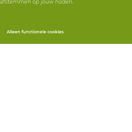
r afstemmen op jouw noden.
Alleen functionele cookies
Alle producten
llen
PBM's op maat
 herstelling
Handbescherming
ices
Voetbescherming
n
Beschermende kleding
utomaten
 Wij helpen je verder