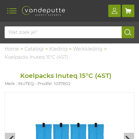
Home
Catalogi
Kleding
Werkkleding
Koelpacks Inuteq 15°C (4ST)
Koelpacks Inuteq 15°C (4ST)
Merk : INUTEQ
ProdNr. 1037602