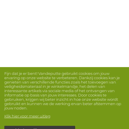
Fijn dat je er bent! Vandeputte gebruikt cookies om jouw
ervaring op onze website te verbeteren. Dankzij cookies kan je
genieten van verschillende functies zoals het toevoegen van
veiligheidsmateriaal in je winkelmandje, het delen van
interessante artikels via sociale media of het ontvangen van
informatie op basis van jouw interesses. Door cookies te
gebruiken, krijgen wij beter inzicht in hoe onze website wordt
gebruikt en kunnen we de werking ervan beter afstemmen op
jouw noden.
Klik hier voor meer uitleg