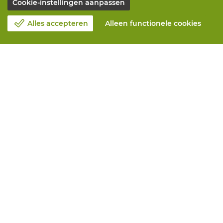
Cookie-instellingen aanpassen
Alles accepteren
Alleen functionele cookies
Over Vandeputte
Blog
Contacteer ons
Maak een afspraak 📆
Maatschappelijk Verantwoord Ondernemen
Werken bij Vandeputte
Retourformulier
Alle diensten
Online bestellen
Onderhoud en herstelling