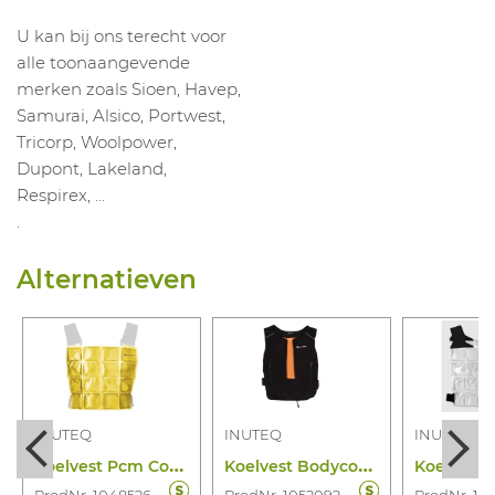
U kan bij ons terecht voor
alle toonaangevende
merken zoals Sioen, Havep,
Samurai, Alsico, Portwest,
Tricorp, Woolpower,
Dupont, Lakeland,
Respirex, …
.
Alternatieven
INUTEQ
INUTEQ
INUTEQ
K
oelvest Pcm Coolover 21°C
K
oelvest Bodycool Pro No Packs
ProdNr. 1048526
ProdNr. 1052092
ProdNr. 10