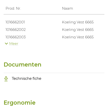
Prod. Nr.
Naam
1016662001
Koeling Vest 6665
1016662002
Koeling Vest 6665
1016662003
Koeling Vest 6665
Meer
1016662004
Koeling Vest 6665
1016662005
Koeling Vest 6665
Documenten
Technische fiche
Ergonomie