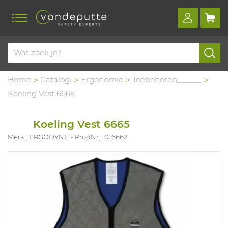
Home
Catalogi
Ergonomie
Toebehoren______
Koeling Vest 6665
Koeling Vest 6665
Merk : ERGODYNE
ProdNr. 1016662