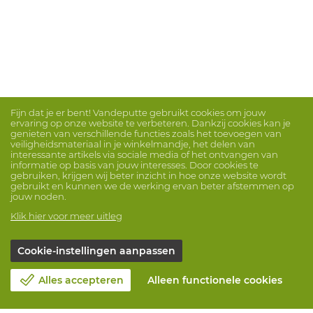
Fijn dat je er bent! Vandeputte gebruikt cookies om jouw
ervaring op onze website te verbeteren. Dankzij cookies kan je
genieten van verschillende functies zoals het toevoegen van
veiligheidsmateriaal in je winkelmandje, het delen van
interessante artikels via sociale media of het ontvangen van
informatie op basis van jouw interesses. Door cookies te
gebruiken, krijgen wij beter inzicht in hoe onze website wordt
gebruikt en kunnen we de werking ervan beter afstemmen op
jouw noden.
Klik hier voor meer uitleg
Cookie-instellingen aanpassen
Alles accepteren
Alleen functionele cookies