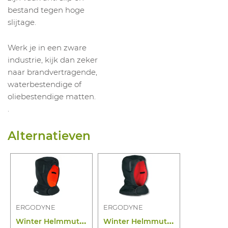
bestand tegen hoge
slijtage.
Werk je in een zware
industrie, kijk dan zeker
naar brandvertragende,
waterbestendige of
oliebestendige matten.
.
Alternatieven
ERGODYNE
ERGODYNE
W
inter Helmmuts Lang 6852
W
inter Helmmuts FR Lang 6862