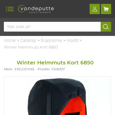
Home
Catalogi
Ergonomie
Hoofd
Winter Helmmuts Kort 6850
Winter Helmmuts Kort 6850
Merk : ERGODYNE
ProdNr. 1006337