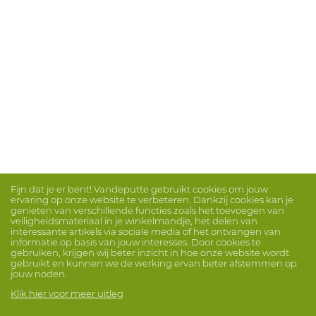
Fijn dat je er bent! Vandeputte gebruikt cookies om jouw
ervaring op onze website te verbeteren. Dankzij cookies kan je
genieten van verschillende functies zoals het toevoegen van
veiligheidsmateriaal in je winkelmandje, het delen van
interessante artikels via sociale media of het ontvangen van
informatie op basis van jouw interesses. Door cookies te
gebruiken, krijgen wij beter inzicht in hoe onze website wordt
gebruikt en kunnen we de werking ervan beter afstemmen op
jouw noden.
Klik hier voor meer uitleg