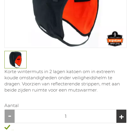
Korte wintermuts in 2 lagen katoen om in extreem
koude omstandigheden onder veiligheidshelm te
dragen. Voorzien van reflecterende strippen, met aan
beide zijden ruimte voor een mutswarmer.
Aantal
...