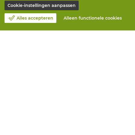
Cookie-instellingen aanpassen
Alles accepteren
Alleen functionele cookies
Over Vandeputte
Blog
Contacteer ons
Maak een afspraak 📆
Maatschappelijk Verantwoord Ondernemen
Werken bij Vandeputte
Retourformulier
Alle diensten
Online bestellen
Onderhoud en herstelling